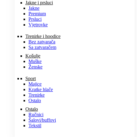
Jakne i prsluci
Jakne
Premium
Prsluci
Vjetrovke
Trenirke i hoodice
Bez zatvarača
Sa zatvaračem
Košulje
Muške
Ženske
Sport
Majice
Kratke hlače
Trenirke
Ostalo
Ostalo
Ručnici
Šalovi/buffovi
Tekstil