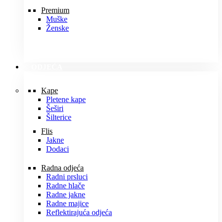
Premium
Muške
Ženske
ODJEĆA
Kape
Pletene kape
Šeširi
Šilterice
Flis
Jakne
Dodaci
Radna odjeća
Radni prsluci
Radne hlače
Radne jakne
Radne majice
Reflektirajuća odjeća