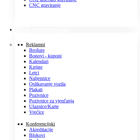
CNC graviranje
TISKANI MATERIJALI
Reklamni
Brošure
Bonovi - kuponi
Kalendari
Knjige
Letci
Naljepnice
Oslikavanje vozila
Plakati
Pozivnice
Pozivnice za vjenčanja
Ulaznice/Karte
Vrećice
Konferencijski
Akreditacije
Blokovi