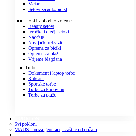
Metar
Setovi za auto/bicikl
Hobi i slobodno vrijeme
Beauty setovi
Igračke i dječji setovi
Naočale
Navijački rekviziti
Oprema za bicikl
Oprema za plažu
Vrijeme blagdana
Torbe
Dokument i laptop torbe
Ruksaci
Sportske torbe
Torbe za kupovinu
Torbe za plažu
POKLONI
Svi pokloni
MAUS – nova generacija zaštite od požara
O NAMA