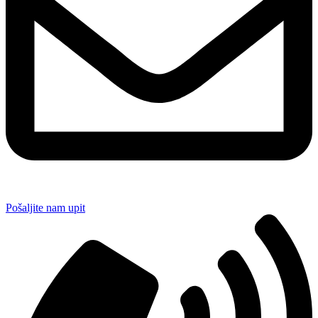
Pošaljite nam upit