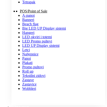
Tetrapak
POS/Point of Sale
A-panoi
Banneri
Beach flag
Big LED UP Display sistemi
Hangeri
LED okviri i totemi
LED Promo pultevi
LED UP Display sistemi
Letci
Naljepnice
Panoi
Plakati
Promo pultovi
Roll up
Tekstilni zidovi
Zastave
Zastavice
Wobbleri