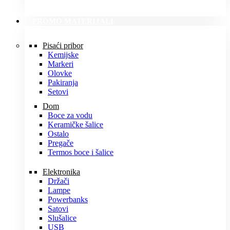
PROMO MATERIJALI
Pisaći pribor
Kemijske
Markeri
Olovke
Pakiranja
Setovi
Dom
Boce za vodu
Keramičke šalice
Ostalo
Pregače
Termos boce i šalice
Elektronika
Držači
Lampe
Powerbanks
Satovi
Slušalice
USB