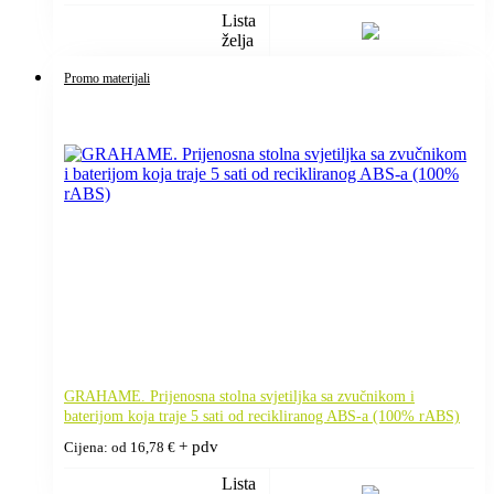
Lista
želja
Promo materijali
GRAHAME. Prijenosna stolna svjetiljka sa zvučnikom i
baterijom koja traje 5 sati od recikliranog ABS-a (100% rABS)
+ pdv
Cijena: od
16,78
€
Lista