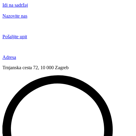
Idi na sadržaj
Nazovite nas
+385 91 6673 789
Pošaljite upit
novival@novival.hr
Adresa
Trnjanska cesta 72, 10 000 Zagreb