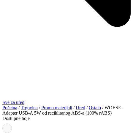
Sve za ured
Početna
/
Trgovina
/
Promo materijali
/
Ured
/
Ostalo
/ WOESE.
Adapter USB-A 5W od recikliranog ABS-a (100% rABS)
Dostupne boje