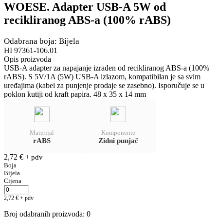
WOESE. Adapter USB-A 5W od
recikliranog ABS-a (100% rABS)
Odabrana boja: Bijela
HI 97361-106.01
Opis proizvoda
USB-A adapter za napajanje izrađen od recikliranog ABS-a (100%
rABS). S 5V/1A (5W) USB-A izlazom, kompatibilan je sa svim
uređajima (kabel za punjenje prodaje se zasebno). Isporučuje se u
poklon kutiji od kraft papira. 48 x 35 x 14 mm
Materijal
Komponente
rABS
Zidni punjač
2,72
€
+ pdv
Boja
Bijela
Cijena
2,72
€
+ pdv
Broj odabranih proizvoda
:
0