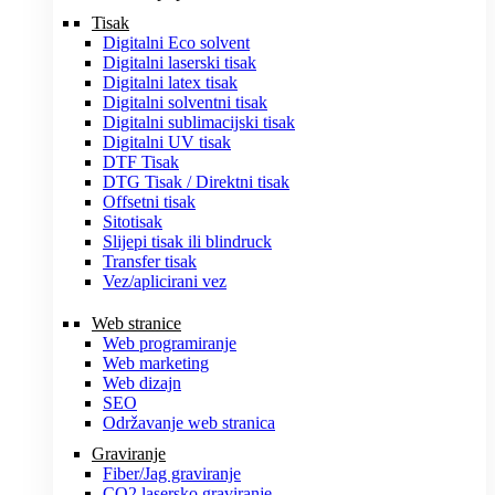
Tisak
Digitalni Eco solvent
Digitalni laserski tisak
Digitalni latex tisak
Digitalni solventni tisak
Digitalni sublimacijski tisak
Digitalni UV tisak
DTF Tisak
DTG Tisak / Direktni tisak
Offsetni tisak
Sitotisak
Slijepi tisak ili blindruck
Transfer tisak
Vez/aplicirani vez
Web stranice
Web programiranje
Web marketing
Web dizajn
SEO
Održavanje web stranica
Graviranje
Fiber/Jag graviranje
CO2 lasersko graviranje