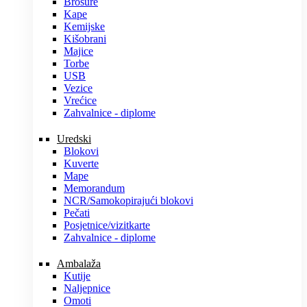
Brošure
Kape
Kemijske
Kišobrani
Majice
Torbe
USB
Vezice
Vrećice
Zahvalnice - diplome
Uredski
Blokovi
Kuverte
Mape
Memorandum
NCR/Samokopirajući blokovi
Pečati
Posjetnice/vizitkarte
Zahvalnice - diplome
Ambalaža
Kutije
Naljepnice
Omoti