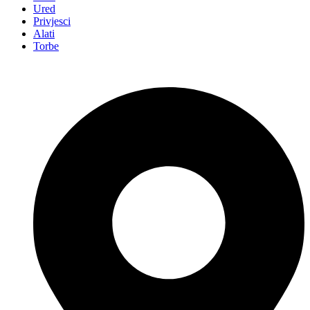
Ured
Privjesci
Alati
Torbe