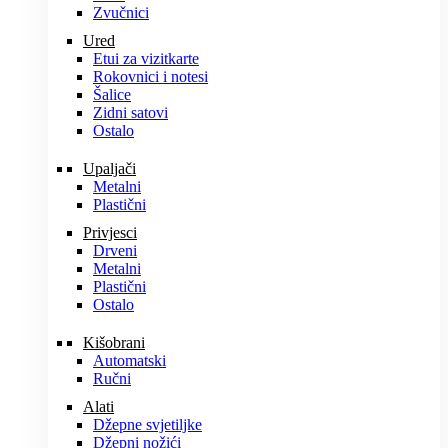
Zvučnici
Ured
Etui za vizitkarte
Rokovnici i notesi
Šalice
Zidni satovi
Ostalo
Upaljači
Metalni
Plastični
Privjesci
Drveni
Metalni
Plastični
Ostalo
Kišobrani
Automatski
Ručni
Alati
Džepne svjetiljke
Džepni nožići