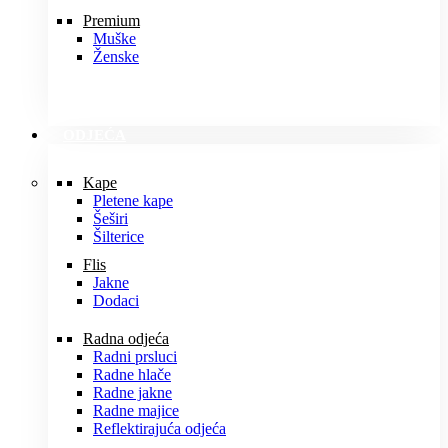
Premium
Muške
Ženske
ODJEĆA
Kape
Pletene kape
Šeširi
Šilterice
Flis
Jakne
Dodaci
Radna odjeća
Radni prsluci
Radne hlače
Radne jakne
Radne majice
Reflektirajuća odjeća