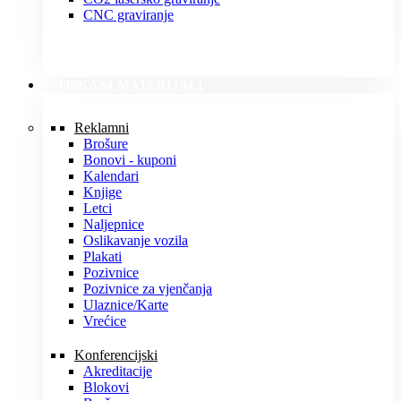
CNC graviranje
TISKANI MATERIJALI
Reklamni
Brošure
Bonovi - kuponi
Kalendari
Knjige
Letci
Naljepnice
Oslikavanje vozila
Plakati
Pozivnice
Pozivnice za vjenčanja
Ulaznice/Karte
Vrećice
Konferencijski
Akreditacije
Blokovi