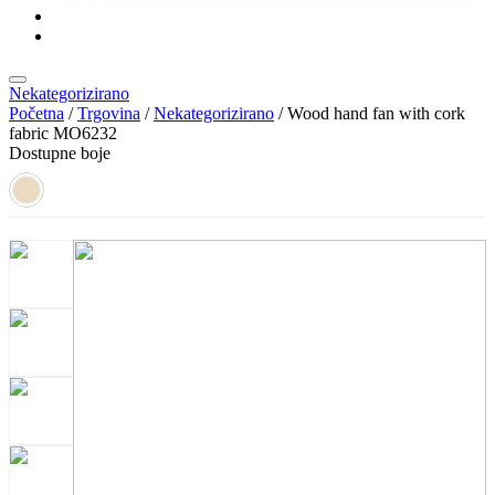
KONTAKT
KATALOZI
Nekategorizirano
Početna
/
Trgovina
/
Nekategorizirano
/ Wood hand fan with cork
fabric MO6232
Dostupne boje