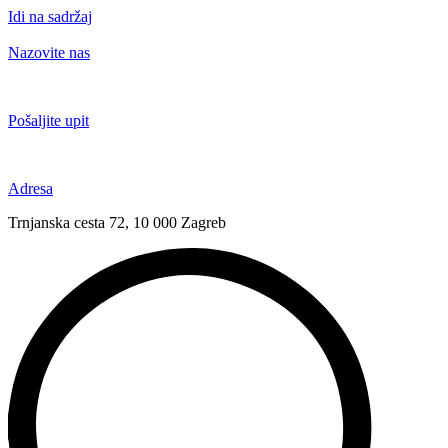
Idi na sadržaj
Nazovite nas
+385 91 6673 789
Pošaljite upit
novival@novival.hr
Adresa
Trnjanska cesta 72, 10 000 Zagreb