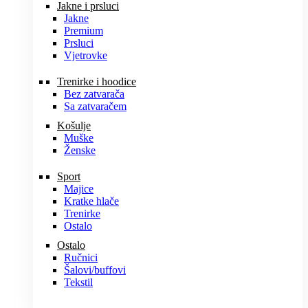
Jakne i prsluci
Jakne
Premium
Prsluci
Vjetrovke
Trenirke i hoodice
Bez zatvarača
Sa zatvaračem
Košulje
Muške
Ženske
Sport
Majice
Kratke hlače
Trenirke
Ostalo
Ostalo
Ručnici
Šalovi/buffovi
Tekstil