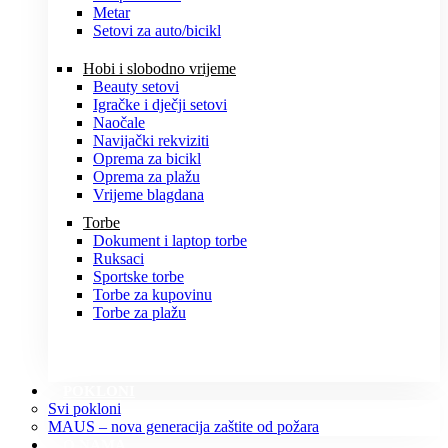
Metar
Setovi za auto/bicikl
Hobi i slobodno vrijeme
Beauty setovi
Igračke i dječji setovi
Naočale
Navijački rekviziti
Oprema za bicikl
Oprema za plažu
Vrijeme blagdana
Torbe
Dokument i laptop torbe
Ruksaci
Sportske torbe
Torbe za kupovinu
Torbe za plažu
POKLONI
Svi pokloni
MAUS – nova generacija zaštite od požara
O NAMA