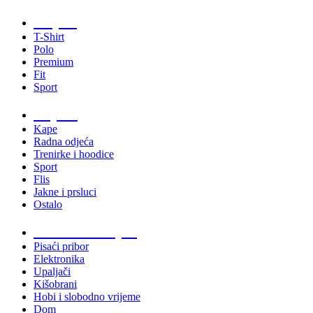
Majice
T-Shirt
Polo
Premium
Fit
Sport
Odjeća
Kape
Radna odjeća
Trenirke i hoodice
Sport
Flis
Jakne i prsluci
Ostalo
Promo materijali
Pisaći pribor
Elektronika
Upaljači
Kišobrani
Hobi i slobodno vrijeme
Dom