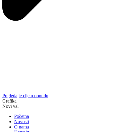
Pogledajte cijelu ponudu
Grafika
Novi val
Početna
Novosti
O nama