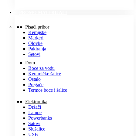
PROMO MATERIJALI
Pisaći pribor
Kemijske
Markeri
Olovke
Pakiranja
Setovi
Dom
Boce za vodu
Keramičke šalice
Ostalo
Pregače
Termos boce i šalice
Elektronika
Držači
Lampe
Powerbanks
Satovi
Slušalice
USB