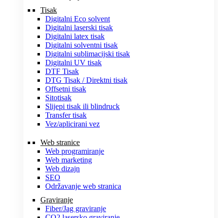
Tisak
Digitalni Eco solvent
Digitalni laserski tisak
Digitalni latex tisak
Digitalni solventni tisak
Digitalni sublimacijski tisak
Digitalni UV tisak
DTF Tisak
DTG Tisak / Direktni tisak
Offsetni tisak
Sitotisak
Slijepi tisak ili blindruck
Transfer tisak
Vez/aplicirani vez
Web stranice
Web programiranje
Web marketing
Web dizajn
SEO
Održavanje web stranica
Graviranje
Fiber/Jag graviranje
CO2 lasersko graviranje