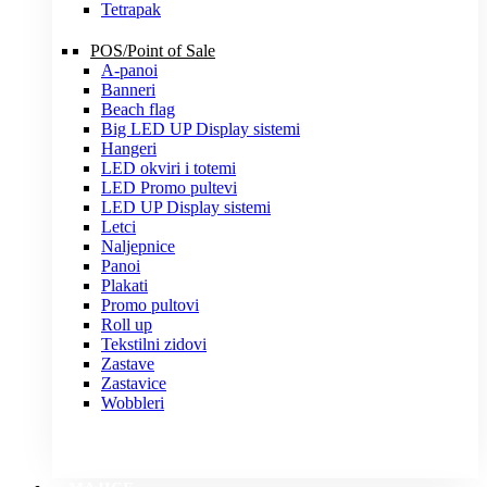
Tetrapak
POS/Point of Sale
A-panoi
Banneri
Beach flag
Big LED UP Display sistemi
Hangeri
LED okviri i totemi
LED Promo pultevi
LED UP Display sistemi
Letci
Naljepnice
Panoi
Plakati
Promo pultovi
Roll up
Tekstilni zidovi
Zastave
Zastavice
Wobbleri