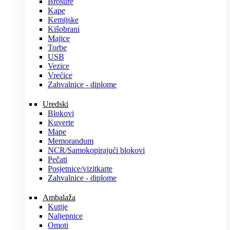
Brošure
Kape
Kemijske
Kišobrani
Majice
Torbe
USB
Vezice
Vrećice
Zahvalnice - diplome
Uredski
Blokovi
Kuverte
Mape
Memorandum
NCR/Samokopirajući blokovi
Pečati
Posjetnice/vizitkarte
Zahvalnice - diplome
Ambalaža
Kutije
Naljepnice
Omoti