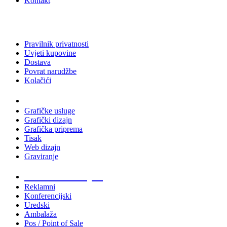
Kontakt
Pravilnik privatnosti
Uvjeti kupovine
Dostava
Povrat narudžbe
Kolačići
Usluge
Grafičke usluge
Grafički dizajn
Grafička priprema
Tisak
Web dizajn
Graviranje
Tiskani materijali
Reklamni
Konferencijski
Uredski
Ambalaža
Pos / Point of Sale