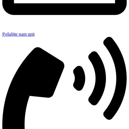
Pošaljite nam upit