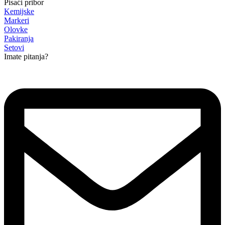
Pisaći pribor
Kemijske
Markeri
Olovke
Pakiranja
Setovi
Imate pitanja?