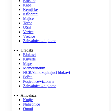
Brošure
Kape
Kemijske
Kišobrani
Majice
Torbe
USB
Vezice
Vrećice
Zahvalnice - diplome
Uredski
Blokovi
Kuverte
Mape
Memorandum
NCR/Samokopirajući blokovi
Pečati
Posjetnice/vizitkarte
Zahvalnice - diplome
Ambalaža
Kutije
Naljepnice
Omoti