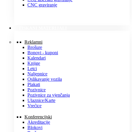
CNC graviranje
TISKANI MATERIJALI
Reklamni
Brošure
Bonovi - kuponi
Kalendari
Knjige
Letci
Naljepnice
Oslikavanje vozila
Plakati
Pozivnice
Pozivnice za vjenčanja
Ulaznice/Karte
Vrećice
Konferencijski
Akreditacije
Blokovi