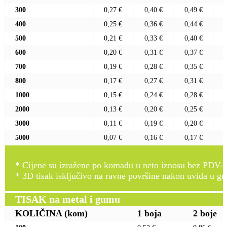
300
0,27 €
0,40 €
0,49 €
400
0,25 €
0,36 €
0,44 €
500
0,21 €
0,33 €
0,40 €
600
0,20 €
0,31 €
0,37 €
700
0,19 €
0,28 €
0,35 €
800
0,17 €
0,27 €
0,31 €
1000
0,15 €
0,24 €
0,28 €
2000
0,13 €
0,20 €
0,25 €
3000
0,11 €
0,19 €
0,20 €
5000
0,07 €
0,16 €
0,17 €
* Cijene su izražene po komadu u neto iznosu bez PDV-a
* 3D tisak isključivo na ravne površine nakon uvida u gr
TISAK na metal i gumu
KOLIČINA
(kom)
1 boja
2 boje