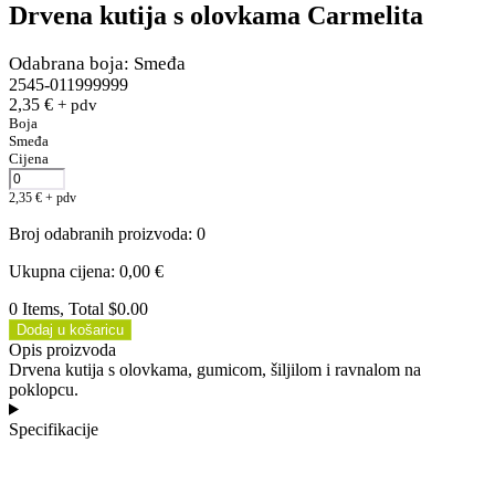
Drvena kutija s olovkama Carmelita
Odabrana boja: Smeđa
2545-011999999
2,35
€
+ pdv
Boja
Smeđa
Cijena
2,35
€
+ pdv
Broj odabranih proizvoda
:
0
Ukupna cijena
:
0,00
€
0 Items, Total $0.00
Dodaj u košaricu
Opis proizvoda
Drvena kutija s olovkama, gumicom, šiljilom i ravnalom na
poklopcu.
Specifikacije