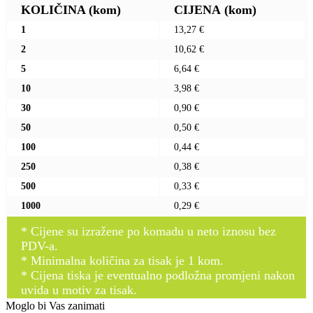
KOLIČINA
(kom)
CIJENA
(kom)
1
13,27 €
2
10,62 €
5
6,64 €
10
3,98 €
30
0,90 €
50
0,50 €
100
0,44 €
250
0,38 €
500
0,33 €
1000
0,29 €
* Cijene su izražene po komadu u neto iznosu bez
PDV-a.
* Minimalna količina za tisak je 1 kom.
* Cijena tiska je eventualno podložna promjeni nakon
uvida u motiv za tisak.
Moglo bi Vas zanimati