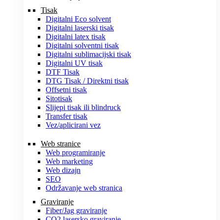
Tisak
Digitalni Eco solvent
Digitalni laserski tisak
Digitalni latex tisak
Digitalni solventni tisak
Digitalni sublimacijski tisak
Digitalni UV tisak
DTF Tisak
DTG Tisak / Direktni tisak
Offsetni tisak
Sitotisak
Slijepi tisak ili blindruck
Transfer tisak
Vez/aplicirani vez
Web stranice
Web programiranje
Web marketing
Web dizajn
SEO
Održavanje web stranica
Graviranje
Fiber/Jag graviranje
CO2 lasersko graviranje