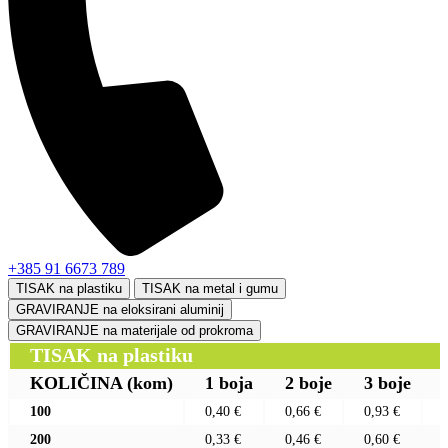
+385 91 6673 789
TISAK na plastiku
TISAK na metal i gumu
GRAVIRANJE na eloksirani aluminij
GRAVIRANJE na materijale od prokroma
TISAK na plastiku
KOLIČINA
(kom)
1 boja
2 boje
3 boje
100
0,40 €
0,66 €
0,93 €
200
0,33 €
0,46 €
0,60 €