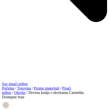
Sav pisaći pribor
Početna
/
Trgovina
/
Promo materijali
/
Pisaći
pribor
/
Olovke
/ Drvena kutija s olovkama Carmelita
Dostupne boje