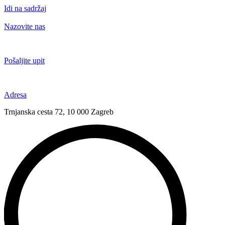
Idi na sadržaj
Nazovite nas
+385 91 6673 789
Pošaljite upit
novival@novival.hr
Adresa
Trnjanska cesta 72, 10 000 Zagreb