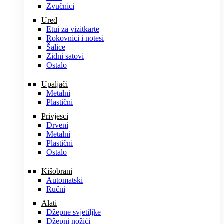
Zvučnici
Ured
Etui za vizitkarte
Rokovnici i notesi
Šalice
Zidni satovi
Ostalo
Upaljači
Metalni
Plastični
Privjesci
Drveni
Metalni
Plastični
Ostalo
Kišobrani
Automatski
Ručni
Alati
Džepne svjetiljke
Džepni nožići