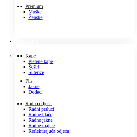
Premium
Muške
Ženske
ODJEĆA
Kape
Pletene kape
Šeširi
Šilterice
Flis
Jakne
Dodaci
Radna odjeća
Radni prsluci
Radne hlače
Radne jakne
Radne majice
Reflektirajuća odjeća