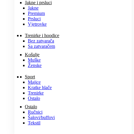
Jakne i prsluci
Jakne
Premium
Prsluci
Vjetrovke
Trenirke i hoodice
Bez zatvarača
Sa zatvaračem
Košulje
Muške
Ženske
Sport
Majice
Kratke hlače
Trenirke
Ostalo
Ostalo
Ručnici
Šalovi/buffovi
Tekstil