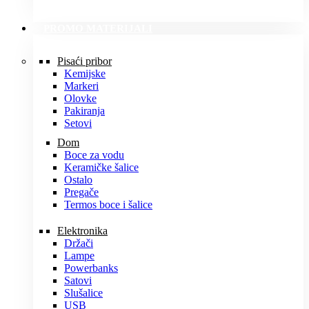
PROMO MATERIJALI
Pisaći pribor
Kemijske
Markeri
Olovke
Pakiranja
Setovi
Dom
Boce za vodu
Keramičke šalice
Ostalo
Pregače
Termos boce i šalice
Elektronika
Držači
Lampe
Powerbanks
Satovi
Slušalice
USB