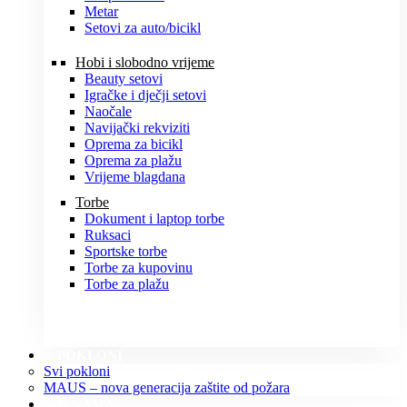
Metar
Setovi za auto/bicikl
Hobi i slobodno vrijeme
Beauty setovi
Igračke i dječji setovi
Naočale
Navijački rekviziti
Oprema za bicikl
Oprema za plažu
Vrijeme blagdana
Torbe
Dokument i laptop torbe
Ruksaci
Sportske torbe
Torbe za kupovinu
Torbe za plažu
POKLONI
Svi pokloni
MAUS – nova generacija zaštite od požara
O NAMA