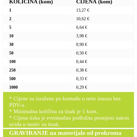
KOLIČINA
(kom)
CIJENA
(kom)
1
13,27 €
2
10,62 €
5
6,64 €
10
3,98 €
30
0,90 €
50
0,50 €
100
0,44 €
250
0,38 €
500
0,33 €
1000
0,29 €
* Cijene su izražene po komadu u neto iznosu bez
PDV-a.
* Minimalna količina za tisak je 1 kom.
* Cijena tiska je eventualno podložna promjeni nakon
uvida u motiv za tisak.
GRAVIRANJE na materijale od prokroma