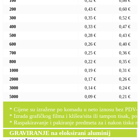
100
0,52 €
0,86 €
200
0,43 €
0,60 €
300
0,35 €
0,52 €
400
0,33 €
0,47 €
500
0,28 €
0,43 €
600
0,26 €
0,40 €
700
0,25 €
0,36 €
800
0,22 €
0,35 €
1000
0,19 €
0,31 €
2000
0,17 €
0,26 €
3000
0,14 €
0,24 €
5000
0,09 €
0,21 €
* Cijene su izražene po komadu u neto iznosu bez PDV-a
* Izrada grafičkog filma i klišea/sita ili tampon tisak, po 
* Raspakiravanje i pakiranje predmeta za i nakon tiska n
GRAVIRANJE na eloksirani aluminij