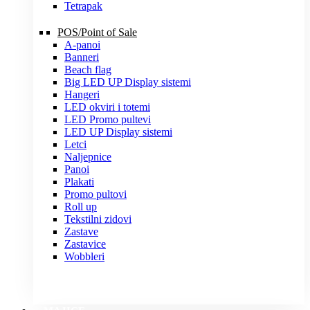
Tetrapak
POS/Point of Sale
A-panoi
Banneri
Beach flag
Big LED UP Display sistemi
Hangeri
LED okviri i totemi
LED Promo pultevi
LED UP Display sistemi
Letci
Naljepnice
Panoi
Plakati
Promo pultovi
Roll up
Tekstilni zidovi
Zastave
Zastavice
Wobbleri