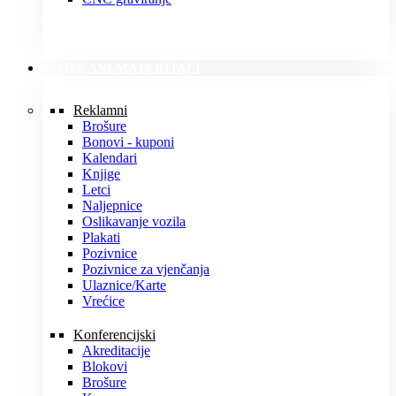
TISKANI MATERIJALI
Reklamni
Brošure
Bonovi - kuponi
Kalendari
Knjige
Letci
Naljepnice
Oslikavanje vozila
Plakati
Pozivnice
Pozivnice za vjenčanja
Ulaznice/Karte
Vrećice
Konferencijski
Akreditacije
Blokovi
Brošure