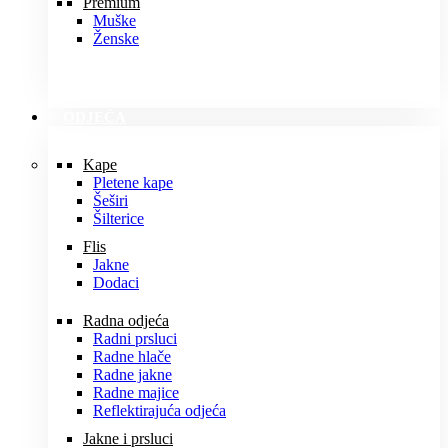
Premium
Muške
Ženske
ODJEĆA
Kape
Pletene kape
Šeširi
Šilterice
Flis
Jakne
Dodaci
Radna odjeća
Radni prsluci
Radne hlače
Radne jakne
Radne majice
Reflektirajuća odjeća
Jakne i prsluci