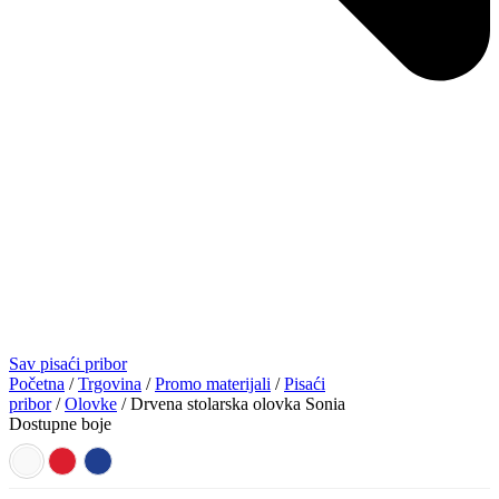
Sav pisaći pribor
Početna
/
Trgovina
/
Promo materijali
/
Pisaći
pribor
/
Olovke
/ Drvena stolarska olovka Sonia
Dostupne boje