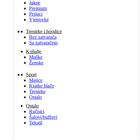
Jakne
Premium
Prsluci
Vjetrovke
Trenirke i hoodice
Bez zatvarača
Sa zatvaračem
Košulje
Muške
Ženske
Sport
Majice
Kratke hlače
Trenirke
Ostalo
Ostalo
Ručnici
Šalovi/buffovi
Tekstil