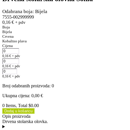
Odabrana boja: Bijela
7555-002999999
0,16
€
+ pdv
Boja
Bijela
Crvena
Kobaltno plava
Cijena
0,16
€
+ pdv
0,16
€
+ pdv
0,16
€
+ pdv
Broj odabranih proizvoda
:
0
Ukupna cijena
:
0,00
€
0 Items, Total $0.00
Dodaj u košaricu
Opis proizvoda
Drvena stolarska olovka.