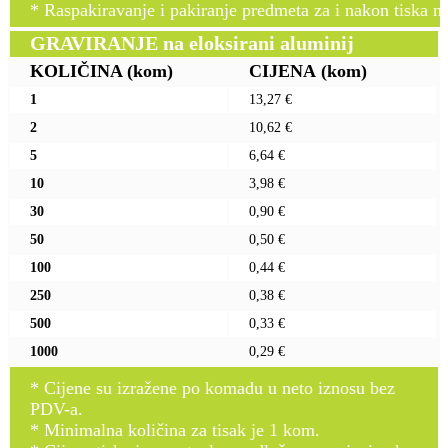
* Raspakiravanje i pakiranje predmeta za i nakon tiska n
GRAVIRANJE na eloksirani aluminij
KOLIČINA
(kom)
CIJENA
(kom)
1
13,27 €
2
10,62 €
5
6,64 €
10
3,98 €
30
0,90 €
50
0,50 €
100
0,44 €
250
0,38 €
500
0,33 €
1000
0,29 €
* Cijene su izražene po komadu u neto iznosu bez
PDV-a.
* Minimalna količina za tisak je 1 kom.