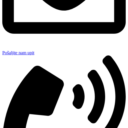
Pošaljite nam upit