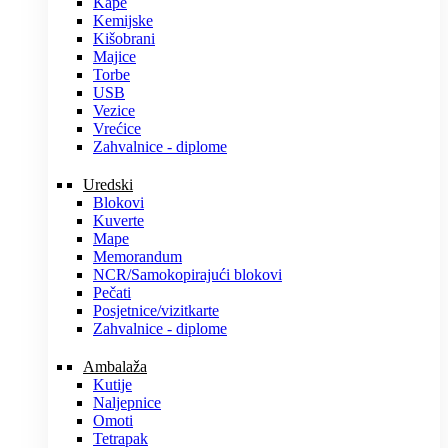
Kape
Kemijske
Kišobrani
Majice
Torbe
USB
Vezice
Vrećice
Zahvalnice - diplome
Uredski
Blokovi
Kuverte
Mape
Memorandum
NCR/Samokopirajući blokovi
Pečati
Posjetnice/vizitkarte
Zahvalnice - diplome
Ambalaža
Kutije
Naljepnice
Omoti
Tetrapak