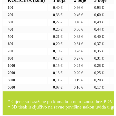
KOLIČINA
(kom)
1 boja
2 boje
3 boje
100
0,40 €
0,66 €
0,93 €
200
0,33 €
0,46 €
0,60 €
300
0,27 €
0,40 €
0,49 €
400
0,25 €
0,36 €
0,44 €
500
0,21 €
0,33 €
0,40 €
600
0,20 €
0,31 €
0,37 €
700
0,19 €
0,28 €
0,35 €
800
0,17 €
0,27 €
0,31 €
1000
0,15 €
0,24 €
0,28 €
2000
0,13 €
0,20 €
0,25 €
3000
0,11 €
0,19 €
0,20 €
5000
0,07 €
0,16 €
0,17 €
* Cijene su izražene po komadu u neto iznosu bez PDV-a
* 3D tisak isključivo na ravne površine nakon uvida u gr