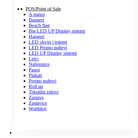
POS/Point of Sale
A-panoi
Banneri
Beach flag
Big LED UP Display sistemi
Hangeri
LED okviri i totemi
LED Promo pultevi
LED UP Display sistemi
Letci
Naljepnice
Panoi
Plakati
Promo pultovi
Roll up
Tekstilni zidovi
Zastave
Zastavice
Wobbleri
MAJICE