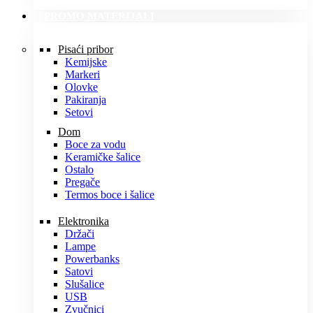
PROMO MATERIJALI
Pisaći pribor
Kemijske
Markeri
Olovke
Pakiranja
Setovi
Dom
Boce za vodu
Keramičke šalice
Ostalo
Pregače
Termos boce i šalice
Elektronika
Držači
Lampe
Powerbanks
Satovi
Slušalice
USB
Zvučnici