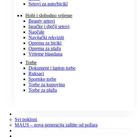
Setovi za auto/bicikl
Hobi i slobodno vrijeme
Beauty setovi
Igračke i dječji setovi
Naočale
Navijački rekviziti
Oprema za bicikl
Oprema za plažu
Vrijeme blagdana
Torbe
Dokument i laptop torbe
Ruksaci
Sportske torbe
Torbe za kupovinu
Torbe za plažu
POKLONI
Svi pokloni
MAUS – nova generacija zaštite od požara
O NAMA
KONTAKT