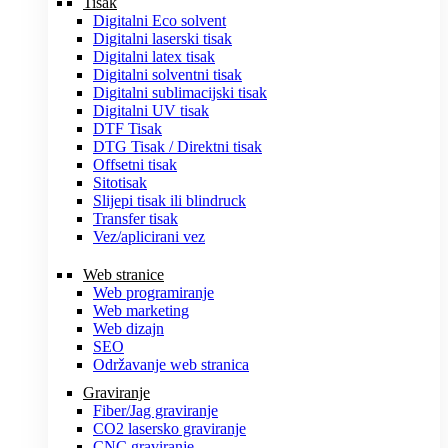
Tisak
Digitalni Eco solvent
Digitalni laserski tisak
Digitalni latex tisak
Digitalni solventni tisak
Digitalni sublimacijski tisak
Digitalni UV tisak
DTF Tisak
DTG Tisak / Direktni tisak
Offsetni tisak
Sitotisak
Slijepi tisak ili blindruck
Transfer tisak
Vez/aplicirani vez
Web stranice
Web programiranje
Web marketing
Web dizajn
SEO
Održavanje web stranica
Graviranje
Fiber/Jag graviranje
CO2 lasersko graviranje
CNC graviranje