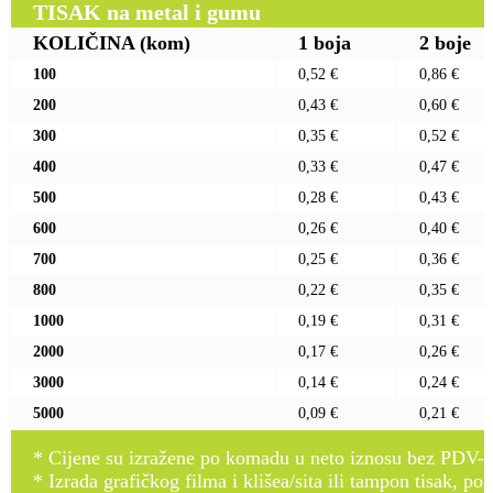
TISAK na metal i gumu
KOLIČINA
(kom)
1 boja
2 boje
100
0,52 €
0,86 €
200
0,43 €
0,60 €
300
0,35 €
0,52 €
400
0,33 €
0,47 €
500
0,28 €
0,43 €
600
0,26 €
0,40 €
700
0,25 €
0,36 €
800
0,22 €
0,35 €
1000
0,19 €
0,31 €
2000
0,17 €
0,26 €
3000
0,14 €
0,24 €
5000
0,09 €
0,21 €
* Cijene su izražene po komadu u neto iznosu bez PDV-a
* Izrada grafičkog filma i klišea/sita ili tampon tisak, po 