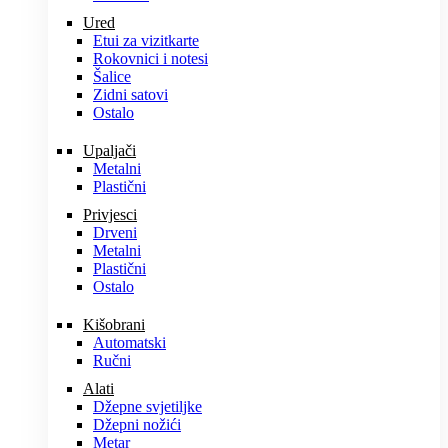
Ured
Etui za vizitkarte
Rokovnici i notesi
Šalice
Zidni satovi
Ostalo
Upaljači
Metalni
Plastični
Privjesci
Drveni
Metalni
Plastični
Ostalo
Kišobrani
Automatski
Ručni
Alati
Džepne svjetiljke
Džepni nožići
Metar