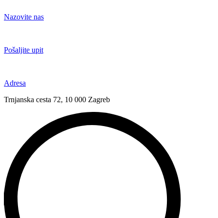
Idi
na
Nazovite nas
sadržaj
+385 91 6673 789
Pošaljite upit
novival@novival.hr
Adresa
Trnjanska cesta 72, 10 000 Zagreb