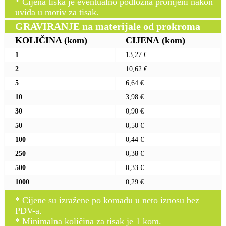
* Cijena tiska je eventualno podložna promjeni nakon
uvida u motiv za tisak.
GRAVIRANJE na materijale od prokroma
KOLIČINA
(kom)
CIJENA
(kom)
1
13,27 €
2
10,62 €
5
6,64 €
10
3,98 €
30
0,90 €
50
0,50 €
100
0,44 €
250
0,38 €
500
0,33 €
1000
0,29 €
* Cijene su izražene po komadu u neto iznosu bez
PDV-a.
* Minimalna količina za tisak je 1 kom.