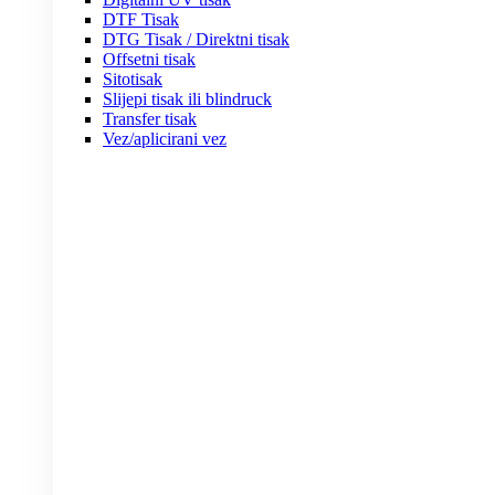
DTF Tisak
DTG Tisak / Direktni tisak
Offsetni tisak
Sitotisak
Slijepi tisak ili blindruck
Transfer tisak
Vez/aplicirani vez