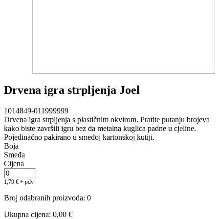
Drvena igra strpljenja Joel
1014849-011999999
Drvena igra strpljenja s plastičnim okvirom. Pratite putanju brojeva
kako biste završili igru bez da metalna kuglica padne u cjeline.
Pojedinačno pakirano u smeđoj kartonskoj kutiji.
Boja
Smeđa
Cijena
1,79
€
+ pdv
Broj odabranih proizvoda
:
0
Ukupna cijena
:
0,00
€