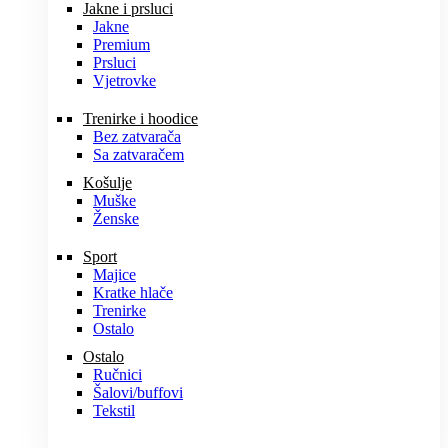
Jakne i prsluci
Jakne
Premium
Prsluci
Vjetrovke
Trenirke i hoodice
Bez zatvarača
Sa zatvaračem
Košulje
Muške
Ženske
Sport
Majice
Kratke hlače
Trenirke
Ostalo
Ostalo
Ručnici
Šalovi/buffovi
Tekstil