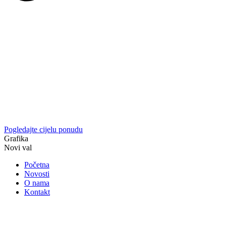
Pogledajte cijelu ponudu
Grafika
Novi val
Početna
Novosti
O nama
Kontakt