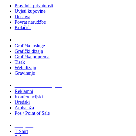
Pravilnik privatnosti
Uvjeti kupovine
Dostava
Povrat narudžbe
Kolačići
Usluge
Grafičke usluge
Grafički dizajn
Grafička priprema
Tisak
Web dizajn
Graviranje
Tiskani materijali
Reklamni
Konferencijski
Uredski
Ambalaža
Pos / Point of Sale
Majice
T-Shirt