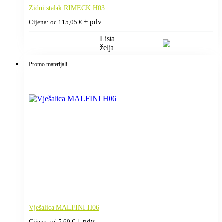
Zidni stalak RIMECK H03
+ pdv
Cijena: od
115,05
€
Lista
želja
Promo materijali
Vješalica MALFINI H06
+ pdv
Cijena: od
5,60
€