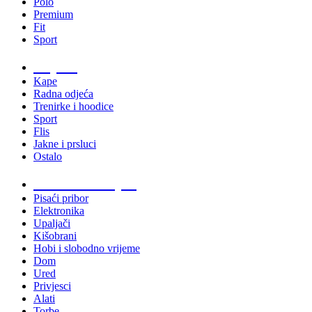
Polo
Premium
Fit
Sport
Odjeća
Kape
Radna odjeća
Trenirke i hoodice
Sport
Flis
Jakne i prsluci
Ostalo
Promo materijali
Pisaći pribor
Elektronika
Upaljači
Kišobrani
Hobi i slobodno vrijeme
Dom
Ured
Privjesci
Alati
Torbe