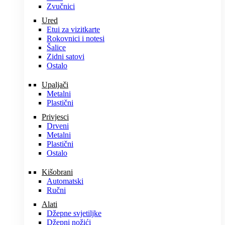
Zvučnici
Ured
Etui za vizitkarte
Rokovnici i notesi
Šalice
Zidni satovi
Ostalo
Upaljači
Metalni
Plastični
Privjesci
Drveni
Metalni
Plastični
Ostalo
Kišobrani
Automatski
Ručni
Alati
Džepne svjetiljke
Džepni nožići