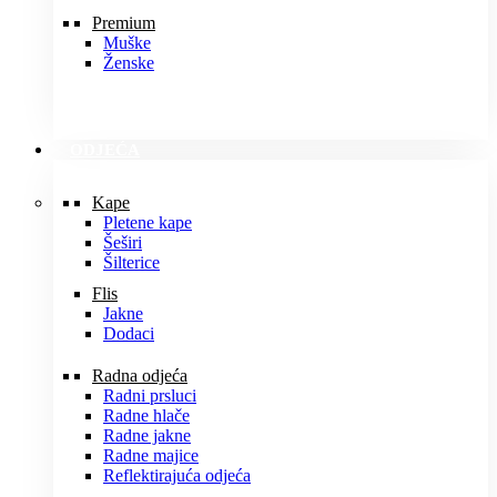
Premium
Muške
Ženske
ODJEĆA
Kape
Pletene kape
Šeširi
Šilterice
Flis
Jakne
Dodaci
Radna odjeća
Radni prsluci
Radne hlače
Radne jakne
Radne majice
Reflektirajuća odjeća