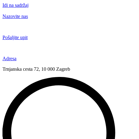
Idi na sadržaj
Nazovite nas
+385 91 6673 789
Pošaljite upit
novival@novival.hr
Adresa
Trnjanska cesta 72, 10 000 Zagreb