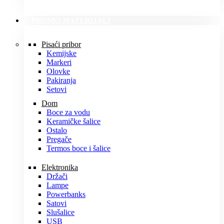
PROMO MATERIJALI
Pisaći pribor
Kemijske
Markeri
Olovke
Pakiranja
Setovi
Dom
Boce za vodu
Keramičke šalice
Ostalo
Pregače
Termos boce i šalice
Elektronika
Držači
Lampe
Powerbanks
Satovi
Slušalice
USB