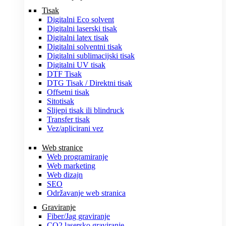
Tisak
Digitalni Eco solvent
Digitalni laserski tisak
Digitalni latex tisak
Digitalni solventni tisak
Digitalni sublimacijski tisak
Digitalni UV tisak
DTF Tisak
DTG Tisak / Direktni tisak
Offsetni tisak
Sitotisak
Slijepi tisak ili blindruck
Transfer tisak
Vez/aplicirani vez
Web stranice
Web programiranje
Web marketing
Web dizajn
SEO
Održavanje web stranica
Graviranje
Fiber/Jag graviranje
CO2 lasersko graviranje