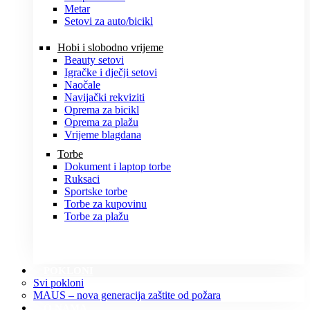
Metar
Setovi za auto/bicikl
Hobi i slobodno vrijeme
Beauty setovi
Igračke i dječji setovi
Naočale
Navijački rekviziti
Oprema za bicikl
Oprema za plažu
Vrijeme blagdana
Torbe
Dokument i laptop torbe
Ruksaci
Sportske torbe
Torbe za kupovinu
Torbe za plažu
POKLONI
Svi pokloni
MAUS – nova generacija zaštite od požara
O NAMA