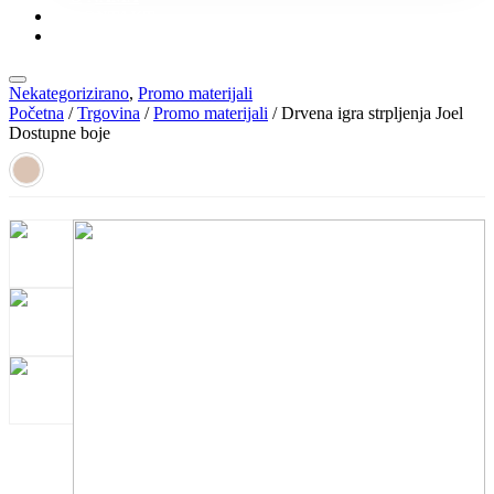
KONTAKT
KATALOZI
Nekategorizirano
,
Promo materijali
Početna
/
Trgovina
/
Promo materijali
/ Drvena igra strpljenja Joel
Dostupne boje