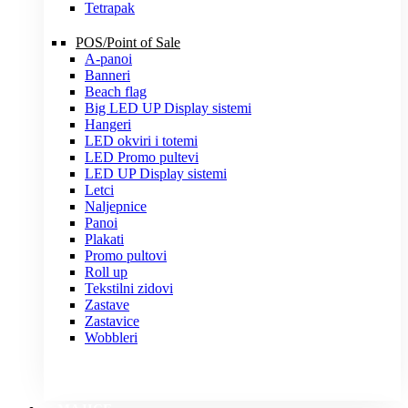
Tetrapak
POS/Point of Sale
A-panoi
Banneri
Beach flag
Big LED UP Display sistemi
Hangeri
LED okviri i totemi
LED Promo pultevi
LED UP Display sistemi
Letci
Naljepnice
Panoi
Plakati
Promo pultovi
Roll up
Tekstilni zidovi
Zastave
Zastavice
Wobbleri