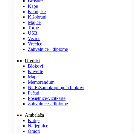
Brošure
Kape
Kemijske
Kišobrani
Majice
Torbe
USB
Vezice
Vrećice
Zahvalnice - diplome
Uredski
Blokovi
Kuverte
Mape
Memorandum
NCR/Samokopirajući blokovi
Pečati
Posjetnice/vizitkarte
Zahvalnice - diplome
Ambalaža
Kutije
Naljepnice
Omoti