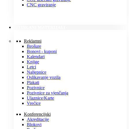
CNC graviranje
TISKANI MATERIJALI
Reklamni
Brošure
Bonovi - kuponi
Kalendari
Knjige
Letci
Naljepnice
Oslikavanje vozila
Plakati
Pozivnice
Pozivnice za vjenčanja
Ulaznice/Karte
Vrećice
Konferencijski
Akreditacije
Blokovi