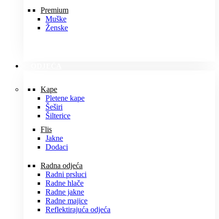
Premium
Muške
Ženske
ODJEĆA
Kape
Pletene kape
Šeširi
Šilterice
Flis
Jakne
Dodaci
Radna odjeća
Radni prsluci
Radne hlače
Radne jakne
Radne majice
Reflektirajuća odjeća