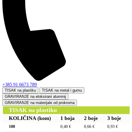
+385 91 6673 789
TISAK na plastiku
TISAK na metal i gumu
GRAVIRANJE na eloksirani aluminij
GRAVIRANJE na materijale od prokroma
TISAK na plastiku
KOLIČINA
(kom)
1 boja
2 boje
3 boje
100
0,40 €
0,66 €
0,93 €