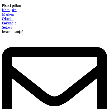
Pisaći pribor
Kemijske
Markeri
Olovke
Pakiranja
Setovi
Imate pitanja?