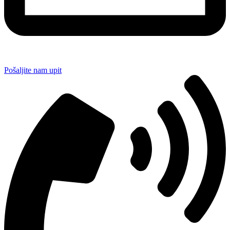
Pošaljite nam upit