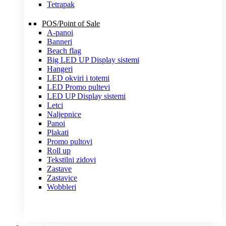
Tetrapak
POS/Point of Sale
A-panoi
Banneri
Beach flag
Big LED UP Display sistemi
Hangeri
LED okviri i totemi
LED Promo pultevi
LED UP Display sistemi
Letci
Naljepnice
Panoi
Plakati
Promo pultovi
Roll up
Tekstilni zidovi
Zastave
Zastavice
Wobbleri