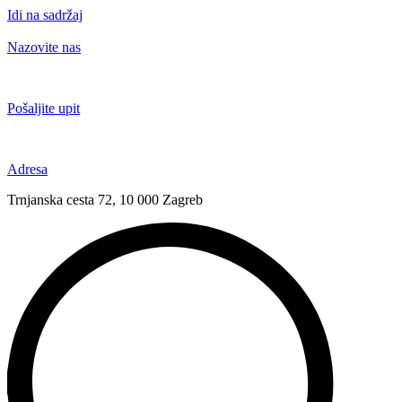
Idi na sadržaj
Nazovite nas
+385 91 6673 789
Pošaljite upit
novival@novival.hr
Adresa
Trnjanska cesta 72, 10 000 Zagreb