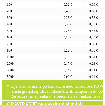
100
0,52 €
0,86 €
200
0,43 €
0,60 €
300
0,35 €
0,52 €
400
0,33 €
0,47 €
500
0,28 €
0,43 €
600
0,26 €
0,40 €
700
0,25 €
0,36 €
800
0,22 €
0,35 €
1000
0,19 €
0,31 €
2000
0,17 €
0,26 €
3000
0,14 €
0,24 €
5000
0,09 €
0,21 €
* Cijene su izražene po komadu u neto iznosu bez PDV-a
* Izrada grafičkog filma i klišea/sita ili tampon tisak, po 
* Raspakiravanje i pakiranje predmeta za i nakon tiska n
GRAVIRANJE na eloksirani aluminij