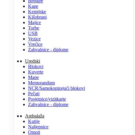
Brošure
Kape
Kemijske
Kišobrani
Majice
Torbe
USB
Vezice
Vrećice
Zahvalnice - diplome
Uredski
Blokovi
Kuverte
Mape
Memorandum
NCR/Samokopirajući blokovi
Pečati
Posjetnice/vizitkarte
Zahvalnice - diplome
Ambalaža
Kutije
Naljepnice
Omoti