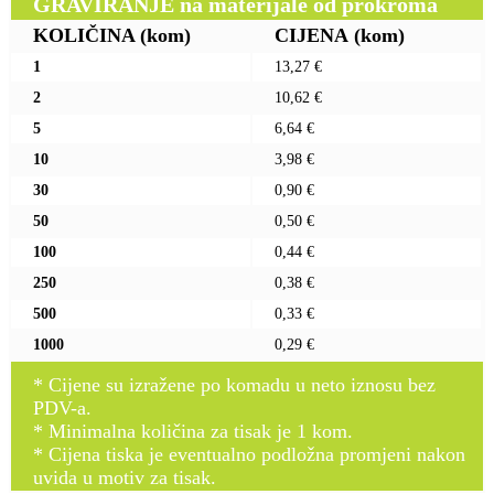
GRAVIRANJE na materijale od prokroma
KOLIČINA
(kom)
CIJENA
(kom)
1
13,27 €
2
10,62 €
5
6,64 €
10
3,98 €
30
0,90 €
50
0,50 €
100
0,44 €
250
0,38 €
500
0,33 €
1000
0,29 €
* Cijene su izražene po komadu u neto iznosu bez
PDV-a.
* Minimalna količina za tisak je 1 kom.
* Cijena tiska je eventualno podložna promjeni nakon
uvida u motiv za tisak.