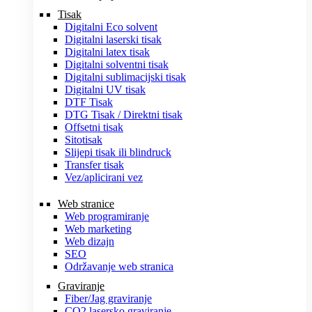
Tisak
Digitalni Eco solvent
Digitalni laserski tisak
Digitalni latex tisak
Digitalni solventni tisak
Digitalni sublimacijski tisak
Digitalni UV tisak
DTF Tisak
DTG Tisak / Direktni tisak
Offsetni tisak
Sitotisak
Slijepi tisak ili blindruck
Transfer tisak
Vez/aplicirani vez
Web stranice
Web programiranje
Web marketing
Web dizajn
SEO
Održavanje web stranica
Graviranje
Fiber/Jag graviranje
CO2 lasersko graviranje