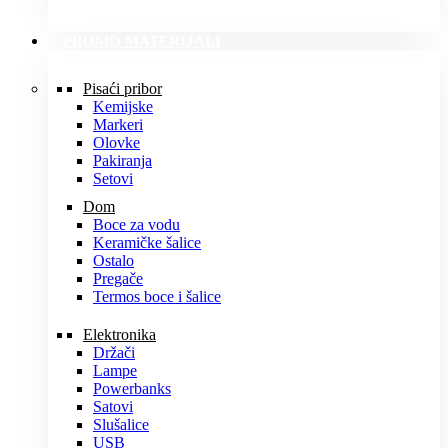
PROMO MATERIJALI
Pisaći pribor
Kemijske
Markeri
Olovke
Pakiranja
Setovi
Dom
Boce za vodu
Keramičke šalice
Ostalo
Pregače
Termos boce i šalice
Elektronika
Držači
Lampe
Powerbanks
Satovi
Slušalice
USB