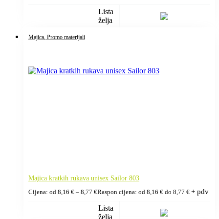
Lista
želja
Majica
, Promo materijali
Majica kratkih rukava unisex Sailor 803
+ pdv
Cijena: od
8,16
€
–
8,77
€
Raspon cijena: od 8,16 € do 8,77 €
Lista
želja