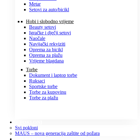
Metar
Setovi za auto/bicikl
Hobi i slobodno vrijeme
Beauty setovi
Igračke i dječji setovi
Naočale
Navijački rekviziti
Oprema za bicikl
Oprema za plažu
Vrijeme blagdana
Torbe
Dokument i laptop torbe
Ruksaci
Sportske torbe
Torbe za kupovinu
Torbe za plažu
POKLONI
Svi pokloni
MAUS – nova generacija zaštite od požara
O NAMA