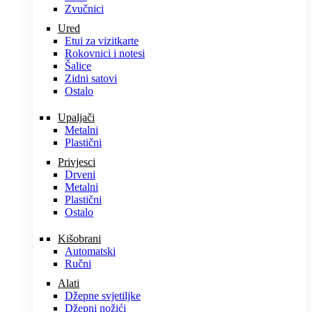
Zvučnici
Ured
Etui za vizitkarte
Rokovnici i notesi
Šalice
Zidni satovi
Ostalo
Upaljači
Metalni
Plastični
Privjesci
Drveni
Metalni
Plastični
Ostalo
Kišobrani
Automatski
Ručni
Alati
Džepne svjetiljke
Džepni nožići