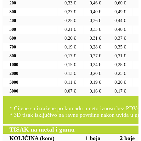
200
0,33 €
0,46 €
0,60 €
300
0,27 €
0,40 €
0,49 €
400
0,25 €
0,36 €
0,44 €
500
0,21 €
0,33 €
0,40 €
600
0,20 €
0,31 €
0,37 €
700
0,19 €
0,28 €
0,35 €
800
0,17 €
0,27 €
0,31 €
1000
0,15 €
0,24 €
0,28 €
2000
0,13 €
0,20 €
0,25 €
3000
0,11 €
0,19 €
0,20 €
5000
0,07 €
0,16 €
0,17 €
* Cijene su izražene po komadu u neto iznosu bez PDV-a
* 3D tisak isključivo na ravne površine nakon uvida u gr
TISAK na metal i gumu
KOLIČINA
(kom)
1 boja
2 boje