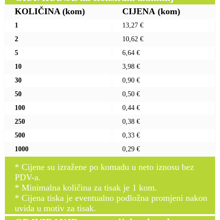
KOLIČINA
(kom)
CIJENA
(kom)
1
13,27 €
2
10,62 €
5
6,64 €
10
3,98 €
30
0,90 €
50
0,50 €
100
0,44 €
250
0,38 €
500
0,33 €
1000
0,29 €
* Cijene su izražene po komadu u neto iznosu bez
PDV-a.
* Minimalna količina za tisak je 1 kom.
* Cijena tiska je eventualno podložna promjeni nakon
uvida u motiv za tisak.