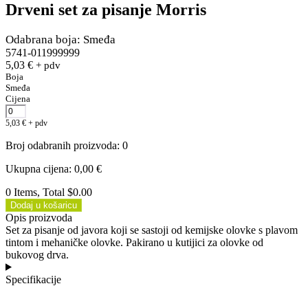
Drveni set za pisanje Morris
Odabrana boja: Smeđa
5741-011999999
5,03
€
+ pdv
Boja
Smeđa
Cijena
5,03
€
+ pdv
Broj odabranih proizvoda
:
0
Ukupna cijena
:
0,00
€
0 Items, Total $0.00
Dodaj u košaricu
Opis proizvoda
Set za pisanje od javora koji se sastoji od kemijske olovke s plavom
tintom i mehaničke olovke. Pakirano u kutijici za olovke od
bukovog drva.
Specifikacije