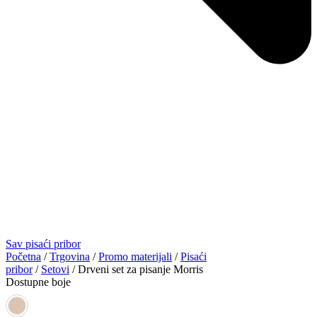
Sav pisaći pribor
Početna
/
Trgovina
/
Promo materijali
/
Pisaći
pribor
/
Setovi
/ Drveni set za pisanje Morris
Dostupne boje