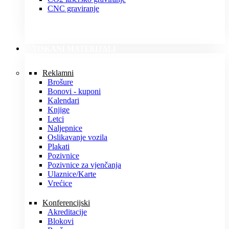
CNC graviranje
TISKANI MATERIJALI
Reklamni
Brošure
Bonovi - kuponi
Kalendari
Knjige
Letci
Naljepnice
Oslikavanje vozila
Plakati
Pozivnice
Pozivnice za vjenčanja
Ulaznice/Karte
Vrećice
Konferencijski
Akreditacije
Blokovi