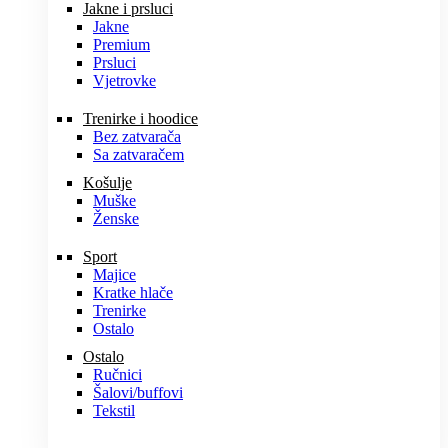
Jakne i prsluci
Jakne
Premium
Prsluci
Vjetrovke
Trenirke i hoodice
Bez zatvarača
Sa zatvaračem
Košulje
Muške
Ženske
Sport
Majice
Kratke hlače
Trenirke
Ostalo
Ostalo
Ručnici
Šalovi/buffovi
Tekstil