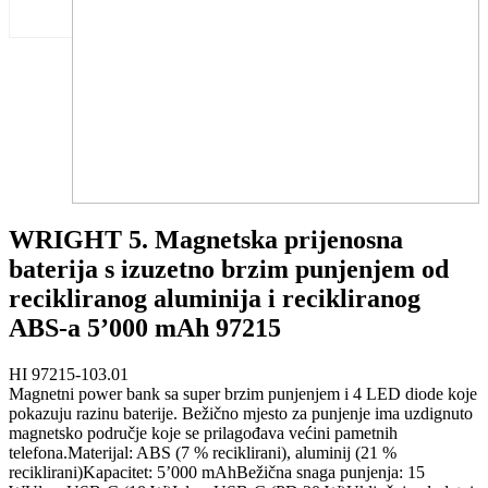
WRIGHT 5. Magnetska prijenosna
baterija s izuzetno brzim punjenjem od
recikliranog aluminija i recikliranog
ABS-a 5’000 mAh 97215
HI 97215-103.01
Magnetni power bank sa super brzim punjenjem i 4 LED diode koje
pokazuju razinu baterije. Bežično mjesto za punjenje ima uzdignuto
magnetsko područje koje se prilagođava većini pametnih
telefona.Materijal: ABS (7 % reciklirani), aluminij (21 %
reciklirani)Kapacitet: 5’000 mAhBežična snaga punjenja: 15