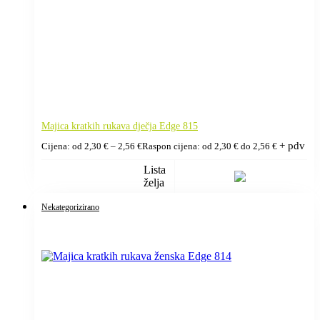
Majica kratkih rukava dječja Edge 815
+ pdv
Cijena: od
2,30
€
–
2,56
€
Raspon cijena: od 2,30 € do 2,56 €
Lista
želja
Nekategorizirano