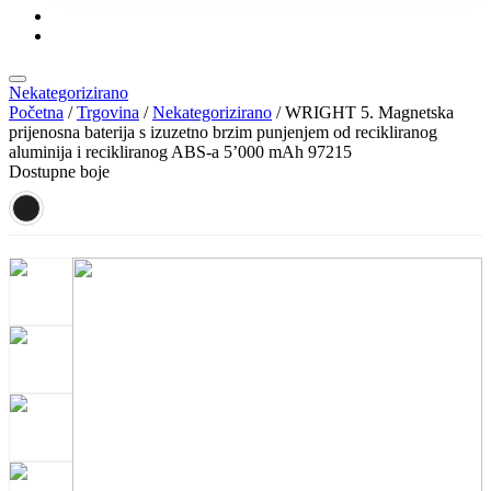
KONTAKT
KATALOZI
Nekategorizirano
Početna
/
Trgovina
/
Nekategorizirano
/ WRIGHT 5. Magnetska
prijenosna baterija s izuzetno brzim punjenjem od recikliranog
aluminija i recikliranog ABS-a 5’000 mAh 97215
Dostupne boje