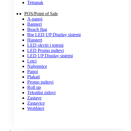
Tetrapak
POS/Point of Sale
A-panoi
Banneri
Beach flag
Big LED UP Display sistemi
Hangeri
LED okviri i totemi
LED Promo pultevi
LED UP Display sistemi
Letci
Naljepnice
Panoi
Plakati
Promo pultovi
Roll up
Tekstilni zidovi
Zastave
Zastavice
Wobbleri