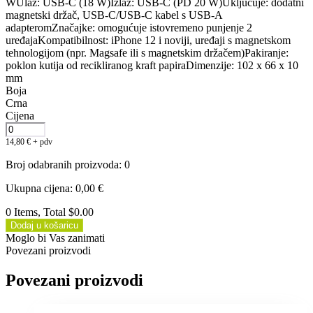
WUlaz: USB-C (18 W)Izlaz: USB-C (PD 20 W)Uključuje: dodatni
magnetski držač, USB-C/USB-C kabel s USB-A
adapteromZnačajke: omogućuje istovremeno punjenje 2
uređajaKompatibilnost: iPhone 12 i noviji, uređaji s magnetskom
tehnologijom (npr. Magsafe ili s magnetskim držačem)Pakiranje:
poklon kutija od recikliranog kraft papiraDimenzije: 102 x 66 x 10
mm
Boja
Crna
Cijena
14,80
€
+ pdv
Broj odabranih proizvoda
:
0
Ukupna cijena
:
0,00
€
0 Items, Total $0.00
Dodaj u košaricu
Moglo bi Vas zanimati
Povezani proizvodi
Povezani proizvodi