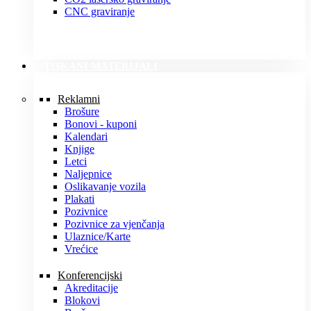
CNC graviranje
TISKANI MATERIJALI
Reklamni
Brošure
Bonovi - kuponi
Kalendari
Knjige
Letci
Naljepnice
Oslikavanje vozila
Plakati
Pozivnice
Pozivnice za vjenčanja
Ulaznice/Karte
Vrećice
Konferencijski
Akreditacije
Blokovi