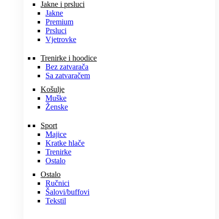
Jakne i prsluci
Jakne
Premium
Prsluci
Vjetrovke
Trenirke i hoodice
Bez zatvarača
Sa zatvaračem
Košulje
Muške
Ženske
Sport
Majice
Kratke hlače
Trenirke
Ostalo
Ostalo
Ručnici
Šalovi/buffovi
Tekstil