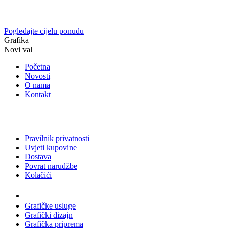
Pogledajte cijelu ponudu
Grafika
Novi val
Početna
Novosti
O nama
Kontakt
Pravilnik privatnosti
Uvjeti kupovine
Dostava
Povrat narudžbe
Kolačići
Usluge
Grafičke usluge
Grafički dizajn
Grafička priprema