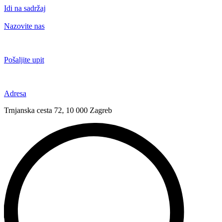
Idi na sadržaj
Nazovite nas
+385 91 6673 789
Pošaljite upit
novival@novival.hr
Adresa
Trnjanska cesta 72, 10 000 Zagreb