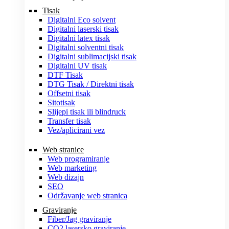
Tisak
Digitalni Eco solvent
Digitalni laserski tisak
Digitalni latex tisak
Digitalni solventni tisak
Digitalni sublimacijski tisak
Digitalni UV tisak
DTF Tisak
DTG Tisak / Direktni tisak
Offsetni tisak
Sitotisak
Slijepi tisak ili blindruck
Transfer tisak
Vez/aplicirani vez
Web stranice
Web programiranje
Web marketing
Web dizajn
SEO
Održavanje web stranica
Graviranje
Fiber/Jag graviranje
CO2 lasersko graviranje