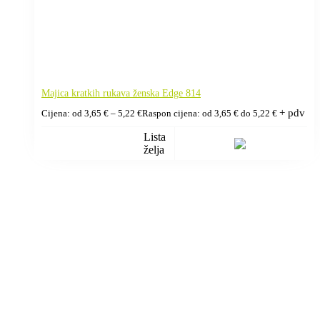
Majica kratkih rukava ženska Edge 814
+ pdv
Cijena: od
3,65
€
–
5,22
€
Raspon cijena: od 3,65 € do 5,22 €
Lista
želja