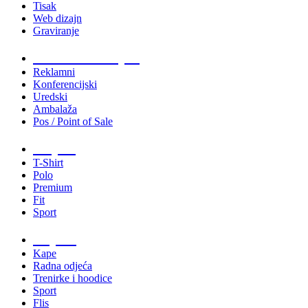
Tisak
Web dizajn
Graviranje
Tiskani materijali
Reklamni
Konferencijski
Uredski
Ambalaža
Pos / Point of Sale
Majice
T-Shirt
Polo
Premium
Fit
Sport
Odjeća
Kape
Radna odjeća
Trenirke i hoodice
Sport
Flis