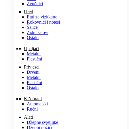
Zvučnici
Ured
Etui za vizitkarte
Rokovnici i notesi
Šalice
Zidni satovi
Ostalo
Upaljači
Metalni
Plastični
Privjesci
Drveni
Metalni
Plastični
Ostalo
Kišobrani
Automatski
Ručni
Alati
Džepne svjetiljke
Džepni nožići