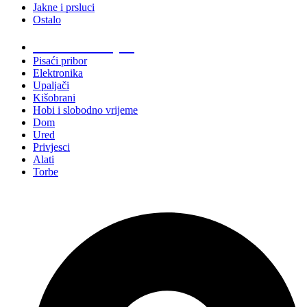
Jakne i prsluci
Ostalo
Promo materijali
Pisaći pribor
Elektronika
Upaljači
Kišobrani
Hobi i slobodno vrijeme
Dom
Ured
Privjesci
Alati
Torbe