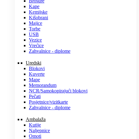
Brošure
Kape
Kemijske
Kišobrani
Majice
Torbe
USB
Vezice
Vrećice
Zahvalnice - diplome
Uredski
Blokovi
Kuverte
Mape
Memorandum
NCR/Samokopirajući blokovi
Pečati
Posjetnice/vizitkarte
Zahvalnice - diplome
Ambalaža
Kutije
Naljepnice
Omoti