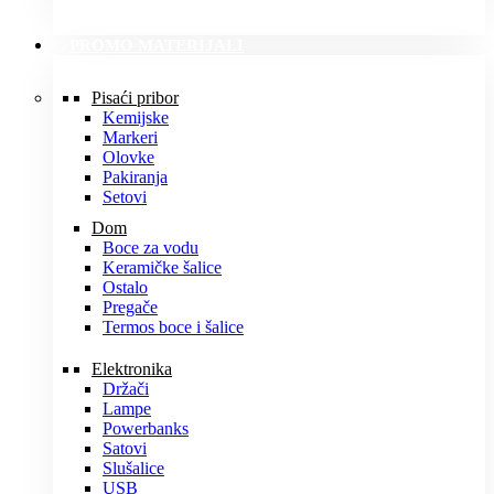
PROMO MATERIJALI
Pisaći pribor
Kemijske
Markeri
Olovke
Pakiranja
Setovi
Dom
Boce za vodu
Keramičke šalice
Ostalo
Pregače
Termos boce i šalice
Elektronika
Držači
Lampe
Powerbanks
Satovi
Slušalice
USB