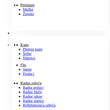
Premium
Muške
Ženske
ODJEĆA
Kape
Pletene kape
Šeširi
Šilterice
Flis
Jakne
Dodaci
Radna odjeća
Radni prsluci
Radne hlače
Radne jakne
Radne majice
Reflektirajuća odjeća