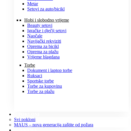
Metar
Setovi za auto/bicikl
Hobi i slobodno vrijeme
Beauty setovi
Igračke i dječji setovi
Naočale
Navijački rekviziti
Oprema za bicikl
Oprema za plažu
Vrijeme blagdana
Torbe
Dokument i laptop torbe
Ruksaci
Sportske torbe
Torbe za kupovinu
Torbe za plažu
POKLONI
Svi pokloni
MAUS – nova generacija zaštite od požara
O NAMA