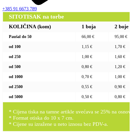
+385 91 6673 789
SITOTISAK na torbe
KOLIČINA (kom)
1 boja
2 boje
Paušal do 50
66,00 €
95,00 €
od 100
1,15 €
1,70 €
od 250
1,00 €
1,60 €
od 500
0,80 €
1,20 €
od 1000
0,70 €
1,00 €
od 2500
0,55 €
0,90 €
od 5000
0,50 €
0,80 €
* Cijena tiska na tamne artikle uvećava se 25% na osnovnu
* Format otiska do 10 x 7 cm.
* Cijene su izražene u neto iznosu bez PDV-a.