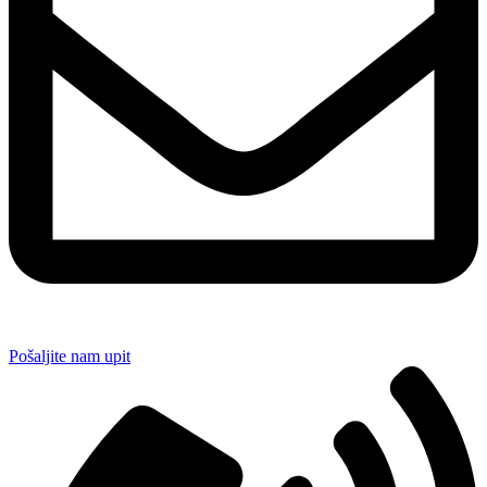
Pošaljite nam upit