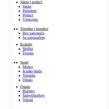
Jakne i prsluci
Jakne
Premium
Prsluci
Vjetrovke
Trenirke i hoodice
Bez zatvarača
Sa zatvaračem
Košulje
Muške
Ženske
Sport
Majice
Kratke hlače
Trenirke
Ostalo
Ostalo
Ručnici
Šalovi/buffovi
Tekstil