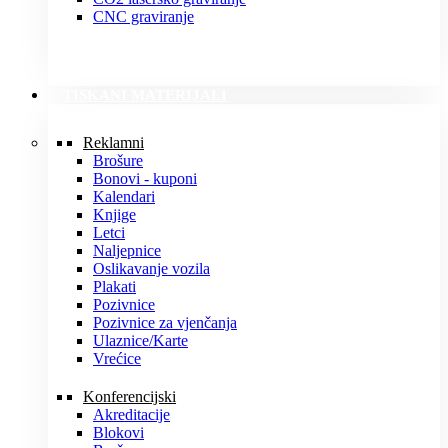
CNC graviranje
TISKANI MATERIJALI
Reklamni
Brošure
Bonovi - kuponi
Kalendari
Knjige
Letci
Naljepnice
Oslikavanje vozila
Plakati
Pozivnice
Pozivnice za vjenčanja
Ulaznice/Karte
Vrećice
Konferencijski
Akreditacije
Blokovi