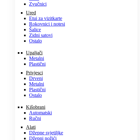
Zvučnici
Ured
Etui za vizitkarte
Rokovnici i notesi
Šalice
Zidni satovi
Ostalo
Upaljači
Metalni
Plastični
Privjesci
Drveni
Metalni
Plastični
Ostalo
Kišobrani
Automatski
Ručni
Alati
Džepne svjetiljke
Džepni nožići