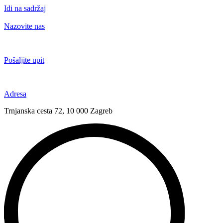
Idi na sadržaj
Nazovite nas
+385 91 6673 789
Pošaljite upit
novival@novival.hr
Adresa
Trnjanska cesta 72, 10 000 Zagreb