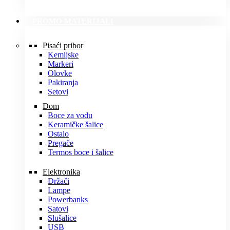
PROMO MATERIJALI
Pisaći pribor
Kemijske
Markeri
Olovke
Pakiranja
Setovi
Dom
Boce za vodu
Keramičke šalice
Ostalo
Pregače
Termos boce i šalice
Elektronika
Držači
Lampe
Powerbanks
Satovi
Slušalice
USB