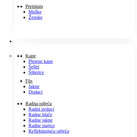
Premium
Muške
Ženske
ODJEĆA
Kape
Pletene kape
Šeširi
Šilterice
Flis
Jakne
Dodaci
Radna odjeća
Radni prsluci
Radne hlače
Radne jakne
Radne majice
Reflektirajuća odjeća