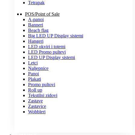
Tetrapak
POS/Point of Sale
A-panoi
Banneri
Beach flag
Big LED UP Display sistemi
Hangeri
LED okviri i totemi
LED Promo pultevi
LED UP Display sistemi
Letci
Naljepnice
Panoi
Plakati
Promo pultovi
Roll up
Tekstilni zidovi
Zastave
Zastavice
Wobbleri