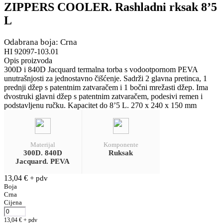
ZIPPERS COOLER. Rashladni rksak 8’5
L
Odabrana boja: Crna
HI 92097-103.01
Opis proizvoda
300D i 840D Jacquard termalna torba s vodootpornom PEVA
unutrašnjosti za jednostavno čišćenje. Sadrži 2 glavna pretinca, 1
prednji džep s patentnim zatvaračem i 1 bočni mrežasti džep. Ima
dvostruki glavni džep s patentnim zatvaračem, podesivi remen i
podstavljenu ručku. Kapacitet do 8’5 L. 270 x 240 x 150 mm
Materijal
Komponente
300D. 840D
Ruksak
Jacquard. PEVA
13,04
€
+ pdv
Boja
Crna
Cijena
13,04
€
+ pdv