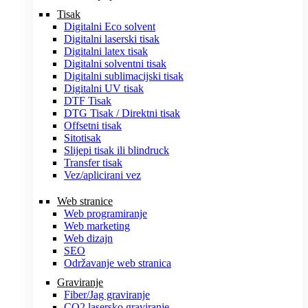
Tisak
Digitalni Eco solvent
Digitalni laserski tisak
Digitalni latex tisak
Digitalni solventni tisak
Digitalni sublimacijski tisak
Digitalni UV tisak
DTF Tisak
DTG Tisak / Direktni tisak
Offsetni tisak
Sitotisak
Slijepi tisak ili blindruck
Transfer tisak
Vez/aplicirani vez
Web stranice
Web programiranje
Web marketing
Web dizajn
SEO
Održavanje web stranica
Graviranje
Fiber/Jag graviranje
CO2 lasersko graviranje