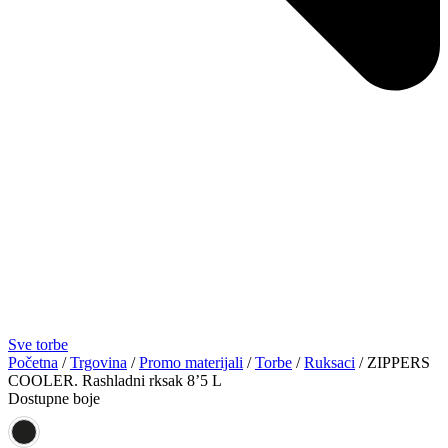
Sve torbe
Početna
/
Trgovina
/
Promo materijali
/
Torbe
/
Ruksaci
/ ZIPPERS
COOLER. Rashladni rksak 8’5 L
Dostupne boje