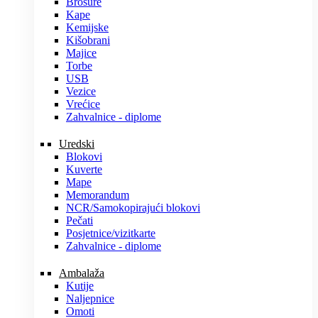
Brošure
Kape
Kemijske
Kišobrani
Majice
Torbe
USB
Vezice
Vrećice
Zahvalnice - diplome
Uredski
Blokovi
Kuverte
Mape
Memorandum
NCR/Samokopirajući blokovi
Pečati
Posjetnice/vizitkarte
Zahvalnice - diplome
Ambalaža
Kutije
Naljepnice
Omoti