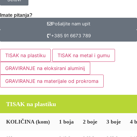
Imate pitanja?
Pošaljite nam upit
+385 91 6673 789
TISAK na plastiku
TISAK na metal i gumu
GRAVIRANJE na eloksirani aluminij
GRAVIRANJE na materijale od prokroma
TISAK na plastiku
KOLIČINA
(kom)
1 boja
2 boje
3 boje
4 