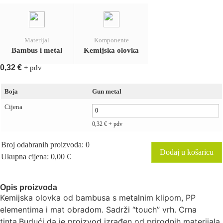
Materijal
Komponente
Bambus i metal
Kemijska olovka
0,32
€
+ pdv
Boja
Gun metal
Cijena
0,32
€
+ pdv
Broj odabranih proizvoda
:
0
Dodaj u košaricu
Ukupna cijena
:
0,00
€
0
Items,
Total
Opis proizvoda
$0.00
Kemijska olovka od bambusa s metalnim klipom, PP
elementima i mat obradom. Sadrži “touch” vrh. Crna
tinta.Budući da je proizvod izrađen od prirodnih materijala,