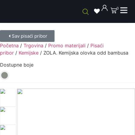
0
Sav pisaći pribor
Početna
/
Trgovina
/
Promo materijali
/
Pisaći
pribor
/
Kemijske
/ ZOLA. Kemijska olovka odd bambusa
Dostupne boje