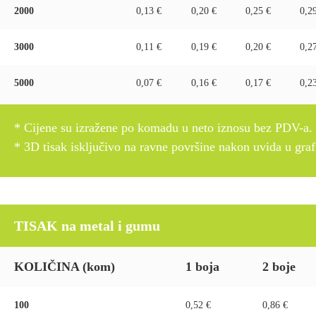
2000
0,13 €
0,20 €
0,25 €
0,2
3000
0,11 €
0,19 €
0,20 €
0,2
5000
0,07 €
0,16 €
0,17 €
0,2
* Cijene su izražene po komadu u neto iznosu bez PDV-a.
* 3D tisak isključivo na ravne površine nakon uvida u gra
TISAK na metal i gumu
KOLIČINA
(kom)
1 boja
2 boje
100
0,52 €
0,86 €