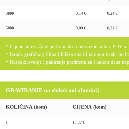
3000
0,14 €
0,24 €
5000
0,09 €
0,21 €
* Cijene su izražene po komadu u neto iznosu bez PDV-a.
* Izrada grafičkog filma i klišea/sita ili tampon tisak, po b
* Raspakiravanje i pakiranje predmeta za i nakon tiska na
GRAVIRANJE na eloksirani aluminij
KOLIČINA
(kom)
CIJENA
(kom)
1
13,27 €