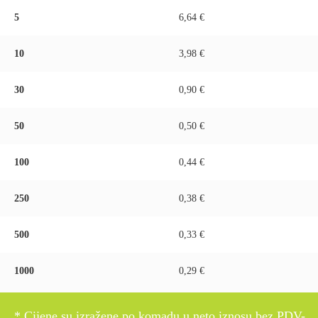
5
6,64 €
10
3,98 €
30
0,90 €
50
0,50 €
100
0,44 €
250
0,38 €
500
0,33 €
1000
0,29 €
* Cijene su izražene po komadu u neto iznosu bez PDV-