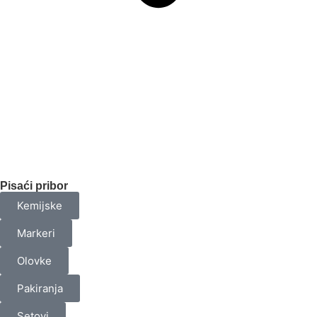
Pisaći pribor
Kemijske
Markeri
Olovke
Pakiranja
Setovi