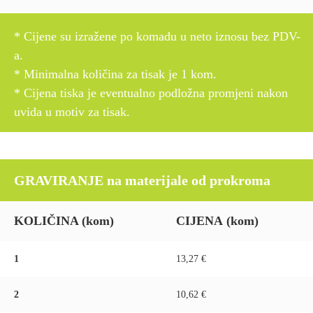
* Cijene su izražene po komadu u neto iznosu bez PDV-
a.
* Minimalna količina za tisak je 1 kom.
* Cijena tiska je eventualno podložna promjeni nakon
uvida u motiv za tisak.
GRAVIRANJE na materijale od prokroma
KOLIČINA
(kom)
CIJENA
(kom)
1
13,27 €
2
10,62 €