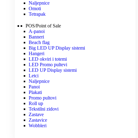
Naljepnice
Omoti
Tetrapak
POS/Point of Sale
A-panoi
Banneri
Beach flag
Big LED UP Display sistemi
Hangeri
LED okviri i totemi
LED Promo pultevi
LED UP Display sistemi
Letci
Naljepnice
Panoi
Plakati
Promo pultovi
Roll up
Tekstilni zidovi
Zastave
Zastavice
Wobbleri