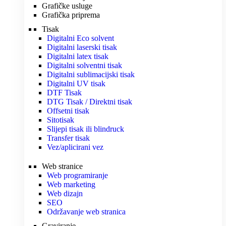
Grafičke usluge
Grafička priprema
Tisak
Digitalni Eco solvent
Digitalni laserski tisak
Digitalni latex tisak
Digitalni solventni tisak
Digitalni sublimacijski tisak
Digitalni UV tisak
DTF Tisak
DTG Tisak / Direktni tisak
Offsetni tisak
Sitotisak
Slijepi tisak ili blindruck
Transfer tisak
Vez/aplicirani vez
Web stranice
Web programiranje
Web marketing
Web dizajn
SEO
Održavanje web stranica
Graviranje