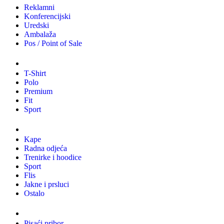
Reklamni
Konferencijski
Uredski
Ambalaža
Pos / Point of Sale
Majice
T-Shirt
Polo
Premium
Fit
Sport
Odjeća
Kape
Radna odjeća
Trenirke i hoodice
Sport
Flis
Jakne i prsluci
Ostalo
Promo materijali
Pisaći pribor