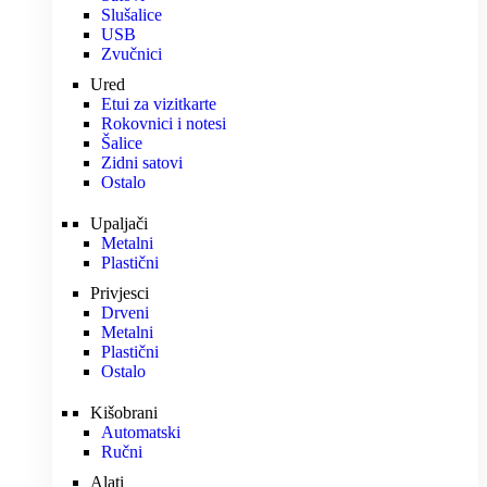
Slušalice
USB
Zvučnici
Ured
Etui za vizitkarte
Rokovnici i notesi
Šalice
Zidni satovi
Ostalo
Upaljači
Metalni
Plastični
Privjesci
Drveni
Metalni
Plastični
Ostalo
Kišobrani
Automatski
Ručni
Alati