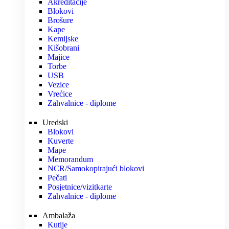
Akreditacije
Blokovi
Brošure
Kape
Kemijske
Kišobrani
Majice
Torbe
USB
Vezice
Vrećice
Zahvalnice - diplome
Uredski
Blokovi
Kuverte
Mape
Memorandum
NCR/Samokopirajući blokovi
Pečati
Posjetnice/vizitkarte
Zahvalnice - diplome
Ambalaža
Kutije