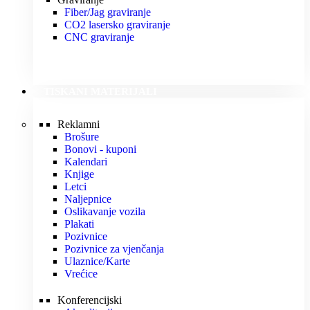
Fiber/Jag graviranje
CO2 lasersko graviranje
CNC graviranje
TISKANI MATERIJALI
Reklamni
Brošure
Bonovi - kuponi
Kalendari
Knjige
Letci
Naljepnice
Oslikavanje vozila
Plakati
Pozivnice
Pozivnice za vjenčanja
Ulaznice/Karte
Vrećice
Konferencijski