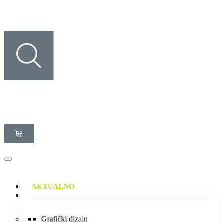
0
AKTUALNO
USLUGE
Grafički dizajn