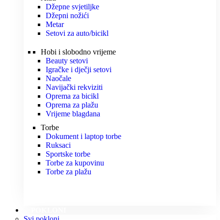
Džepne svjetiljke
Džepni nožići
Metar
Setovi za auto/bicikl
Hobi i slobodno vrijeme
Beauty setovi
Igračke i dječji setovi
Naočale
Navijački rekviziti
Oprema za bicikl
Oprema za plažu
Vrijeme blagdana
Torbe
Dokument i laptop torbe
Ruksaci
Sportske torbe
Torbe za kupovinu
Torbe za plažu
POKLONI
Svi pokloni