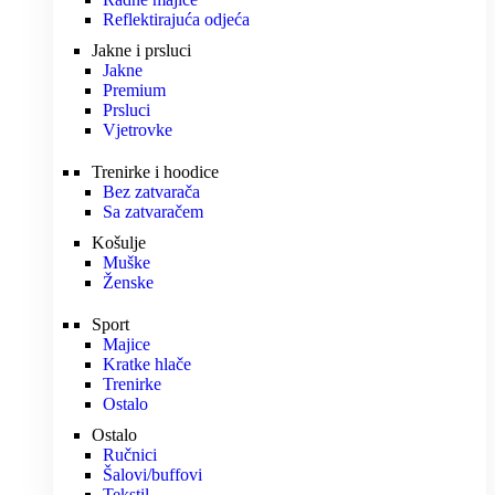
Reflektirajuća odjeća
Jakne i prsluci
Jakne
Premium
Prsluci
Vjetrovke
Trenirke i hoodice
Bez zatvarača
Sa zatvaračem
Košulje
Muške
Ženske
Sport
Majice
Kratke hlače
Trenirke
Ostalo
Ostalo
Ručnici
Šalovi/buffovi
Tekstil