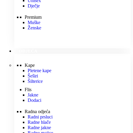
Unisex
Dječje
Premium
Muške
Ženske
ODJEĆA
Kape
Pletene kape
Šeširi
Šilterice
Flis
Jakne
Dodaci
Radna odjeća
Radni prsluci
Radne hlače
Radne jakne
Radne majice