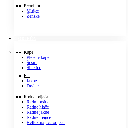
Premium
Muške
Ženske
ODJEĆA
Kape
Pletene kape
Šeširi
Šilterice
Flis
Jakne
Dodaci
Radna odjeća
Radni prsluci
Radne hlače
Radne jakne
Radne majice
Reflektirajuća odjeća