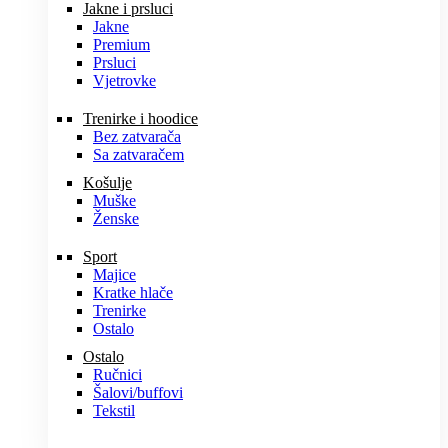
Jakne i prsluci
Jakne
Premium
Prsluci
Vjetrovke
Trenirke i hoodice
Bez zatvarača
Sa zatvaračem
Košulje
Muške
Ženske
Sport
Majice
Kratke hlače
Trenirke
Ostalo
Ostalo
Ručnici
Šalovi/buffovi
Tekstil