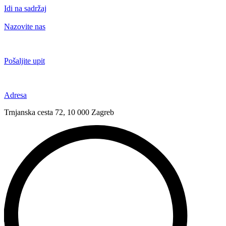
Idi na sadržaj
Nazovite nas
+385 91 6673 789
Pošaljite upit
novival@novival.hr
Adresa
Trnjanska cesta 72, 10 000 Zagreb