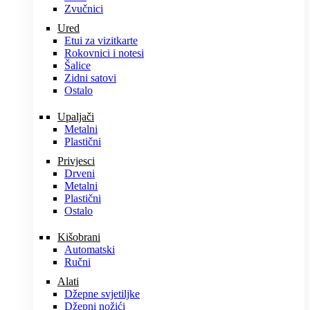
Zvučnici
Ured
Etui za vizitkarte
Rokovnici i notesi
Šalice
Zidni satovi
Ostalo
Upaljači
Metalni
Plastični
Privjesci
Drveni
Metalni
Plastični
Ostalo
Kišobrani
Automatski
Ručni
Alati
Džepne svjetiljke
Džepni nožići