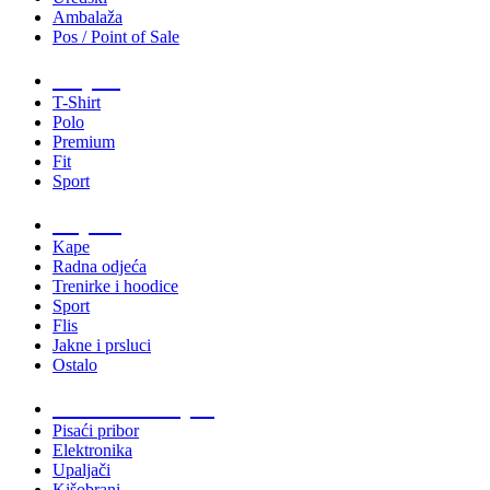
Ambalaža
Pos / Point of Sale
Majice
T-Shirt
Polo
Premium
Fit
Sport
Odjeća
Kape
Radna odjeća
Trenirke i hoodice
Sport
Flis
Jakne i prsluci
Ostalo
Promo materijali
Pisaći pribor
Elektronika
Upaljači
Kišobrani