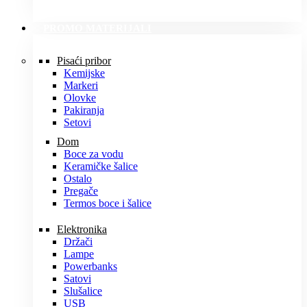
PROMO MATERIJALI
Pisaći pribor
Kemijske
Markeri
Olovke
Pakiranja
Setovi
Dom
Boce za vodu
Keramičke šalice
Ostalo
Pregače
Termos boce i šalice
Elektronika
Držači
Lampe
Powerbanks
Satovi
Slušalice
USB