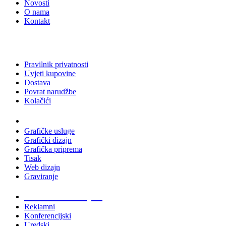
Novosti
O nama
Kontakt
Pravilnik privatnosti
Uvjeti kupovine
Dostava
Povrat narudžbe
Kolačići
Usluge
Grafičke usluge
Grafički dizajn
Grafička priprema
Tisak
Web dizajn
Graviranje
Tiskani materijali
Reklamni
Konferencijski
Uredski