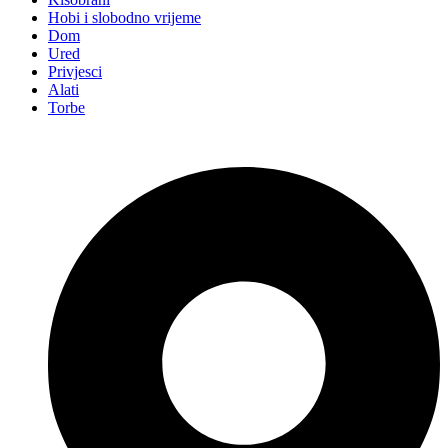
Hobi i slobodno vrijeme
Dom
Ured
Privjesci
Alati
Torbe