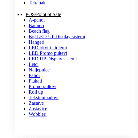
Tetrapak
POS/Point of Sale
A-panoi
Banneri
Beach flag
Big LED UP Display sistemi
Hangeri
LED okviri i totemi
LED Promo pultevi
LED UP Display sistemi
Letci
Naljepnice
Panoi
Plakati
Promo pultovi
Roll up
Tekstilni zidovi
Zastave
Zastavice
Wobbleri