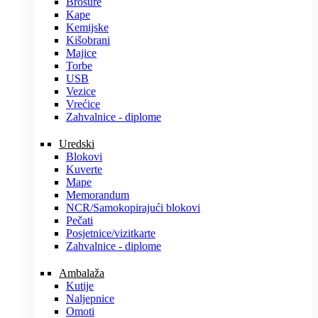
Brošure
Kape
Kemijske
Kišobrani
Majice
Torbe
USB
Vezice
Vrećice
Zahvalnice - diplome
Uredski
Blokovi
Kuverte
Mape
Memorandum
NCR/Samokopirajući blokovi
Pečati
Posjetnice/vizitkarte
Zahvalnice - diplome
Ambalaža
Kutije
Naljepnice
Omoti