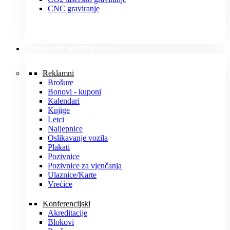
CNC graviranje
TISKANI MATERIJALI
Reklamni
Brošure
Bonovi - kuponi
Kalendari
Knjige
Letci
Naljepnice
Oslikavanje vozila
Plakati
Pozivnice
Pozivnice za vjenčanja
Ulaznice/Karte
Vrećice
Konferencijski
Akreditacije
Blokovi