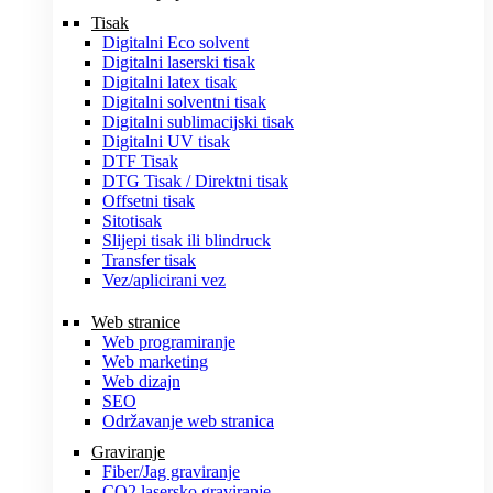
Tisak
Digitalni Eco solvent
Digitalni laserski tisak
Digitalni latex tisak
Digitalni solventni tisak
Digitalni sublimacijski tisak
Digitalni UV tisak
DTF Tisak
DTG Tisak / Direktni tisak
Offsetni tisak
Sitotisak
Slijepi tisak ili blindruck
Transfer tisak
Vez/aplicirani vez
Web stranice
Web programiranje
Web marketing
Web dizajn
SEO
Održavanje web stranica
Graviranje
Fiber/Jag graviranje
CO2 lasersko graviranje