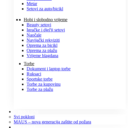
Metar
Setovi za auto/bicikl
Hobi i slobodno vrijeme
Beauty setovi
Igračke i dječji setovi
Naočale
Navijački rekviziti
Oprema za bicikl
Oprema za plažu
Vrijeme blagdana
Torbe
Dokument i laptop torbe
Ruksaci
Sportske torbe
Torbe za kupovinu
Torbe za plažu
POKLONI
Svi pokloni
MAUS – nova generacija zaštite od požara
O NAMA