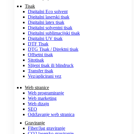
Tisak
Digitalni Eco solvent
Digitalni laserski tisak
Digitalni latex tisak
Digitalni solventni tisak
Digitalni sublimacijski tisak
Digitalni UV tisak
DTF Tisak
DTG Tisak / Direktni tisak
Offsetni tisak
Sitotisak
Slijepi tisak ili blindruck
Transfer tisak
Vez/aplicirani vez
Web stranice
Web programiranje
Web marketing
Web dizajn
SEO
Održavanje web stranica
Graviranje
Fiber/Jag graviranje
CO2 lasersko graviranje