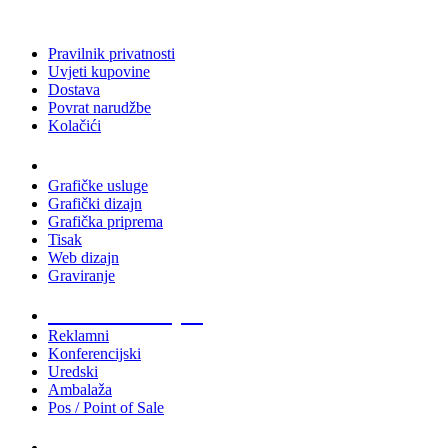
Pravilnik privatnosti
Uvjeti kupovine
Dostava
Povrat narudžbe
Kolačići
Usluge
Grafičke usluge
Grafički dizajn
Grafička priprema
Tisak
Web dizajn
Graviranje
Tiskani materijali
Reklamni
Konferencijski
Uredski
Ambalaža
Pos / Point of Sale
Majice