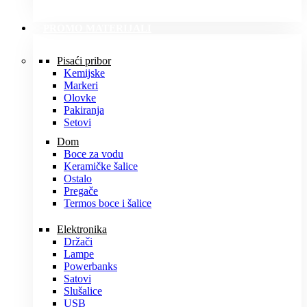
PROMO MATERIJALI
Pisaći pribor
Kemijske
Markeri
Olovke
Pakiranja
Setovi
Dom
Boce za vodu
Keramičke šalice
Ostalo
Pregače
Termos boce i šalice
Elektronika
Držači
Lampe
Powerbanks
Satovi
Slušalice
USB