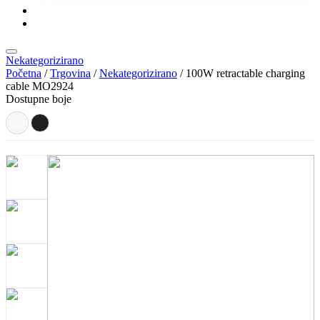
KONTAKT
KATALOZI
Nekategorizirano
Početna
/
Trgovina
/
Nekategorizirano
/ 100W retractable charging
cable MO2924
Dostupne boje