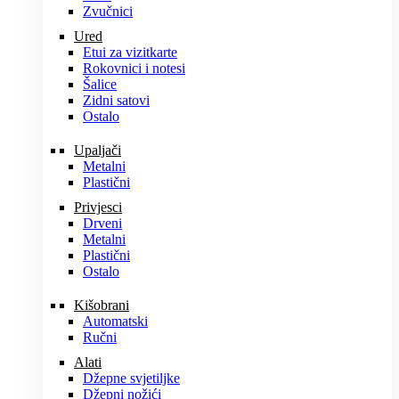
Zvučnici
Ured
Etui za vizitkarte
Rokovnici i notesi
Šalice
Zidni satovi
Ostalo
Upaljači
Metalni
Plastični
Privjesci
Drveni
Metalni
Plastični
Ostalo
Kišobrani
Automatski
Ručni
Alati
Džepne svjetiljke
Džepni nožići