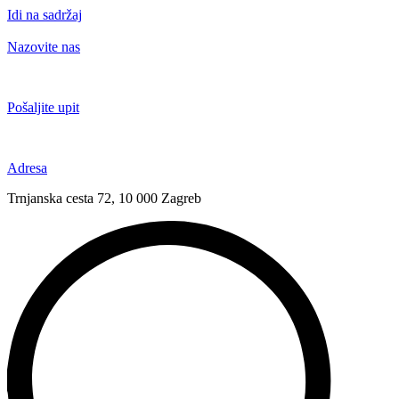
Idi na sadržaj
Nazovite nas
+385 91 6673 789
Pošaljite upit
novival@novival.hr
Adresa
Trnjanska cesta 72, 10 000 Zagreb