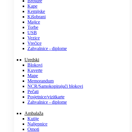
Brošure
Kape
Kemijske
Kišobrani
Majice
Torbe
USB
Vezice
Vrećice
Zahvalnice - diplome
Uredski
Blokovi
Kuverte
Mape
Memorandum
NCR/Samokopirajući blokovi
Pečati
Posjetnice/vizitkarte
Zahvalnice - diplome
Ambalaža
Kutije
Naljepnice
Omoti