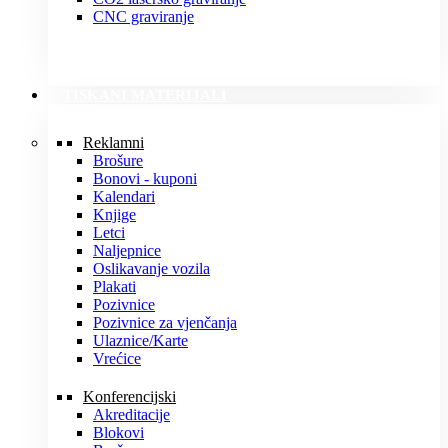
CNC graviranje
TISKANI MATERIJALI
Reklamni
Brošure
Bonovi - kuponi
Kalendari
Knjige
Letci
Naljepnice
Oslikavanje vozila
Plakati
Pozivnice
Pozivnice za vjenčanja
Ulaznice/Karte
Vrećice
Konferencijski
Akreditacije
Blokovi