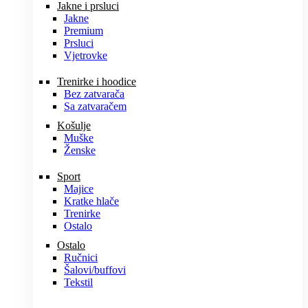
Jakne i prsluci
Jakne
Premium
Prsluci
Vjetrovke
Trenirke i hoodice
Bez zatvarača
Sa zatvaračem
Košulje
Muške
Ženske
Sport
Majice
Kratke hlače
Trenirke
Ostalo
Ostalo
Ručnici
Šalovi/buffovi
Tekstil