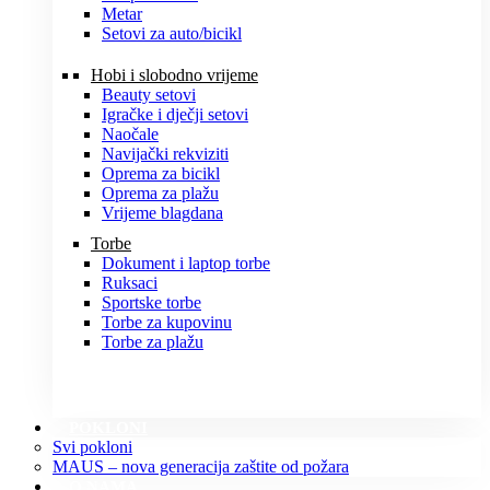
Metar
Setovi za auto/bicikl
Hobi i slobodno vrijeme
Beauty setovi
Igračke i dječji setovi
Naočale
Navijački rekviziti
Oprema za bicikl
Oprema za plažu
Vrijeme blagdana
Torbe
Dokument i laptop torbe
Ruksaci
Sportske torbe
Torbe za kupovinu
Torbe za plažu
POKLONI
Svi pokloni
MAUS – nova generacija zaštite od požara
O NAMA