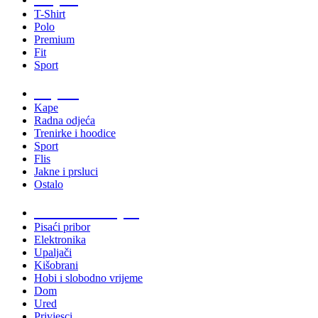
T-Shirt
Polo
Premium
Fit
Sport
Odjeća
Kape
Radna odjeća
Trenirke i hoodice
Sport
Flis
Jakne i prsluci
Ostalo
Promo materijali
Pisaći pribor
Elektronika
Upaljači
Kišobrani
Hobi i slobodno vrijeme
Dom
Ured
Privjesci