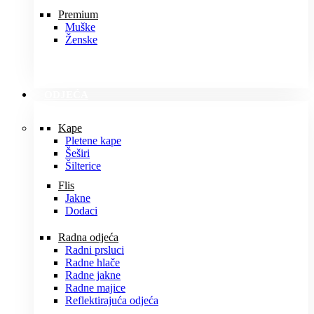
Premium
Muške
Ženske
ODJEĆA
Kape
Pletene kape
Šeširi
Šilterice
Flis
Jakne
Dodaci
Radna odjeća
Radni prsluci
Radne hlače
Radne jakne
Radne majice
Reflektirajuća odjeća