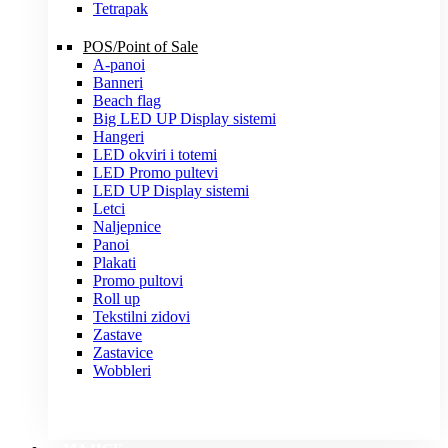
Tetrapak
POS/Point of Sale
A-panoi
Banneri
Beach flag
Big LED UP Display sistemi
Hangeri
LED okviri i totemi
LED Promo pultevi
LED UP Display sistemi
Letci
Naljepnice
Panoi
Plakati
Promo pultovi
Roll up
Tekstilni zidovi
Zastave
Zastavice
Wobbleri