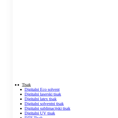
Tisak
Digitalni Eco solvent
Digitalni laserski tisak
Digitalni latex tisak
Digitalni solventni tisak
Digitalni sublimacijski tisak
Digitalni UV tisak
DTF Tisak