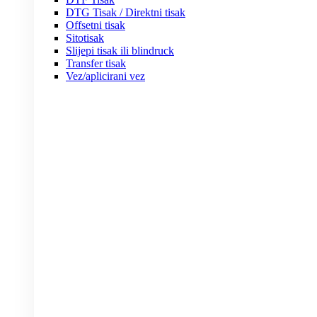
DTG Tisak / Direktni tisak
Offsetni tisak
Sitotisak
Slijepi tisak ili blindruck
Transfer tisak
Vez/aplicirani vez