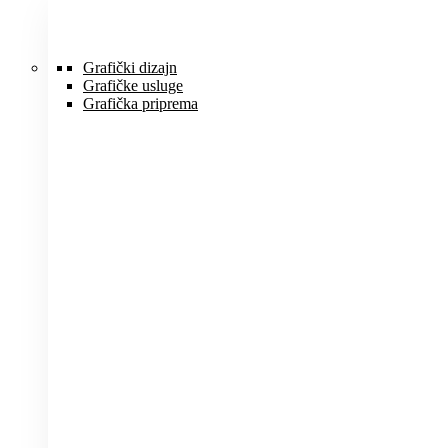
Idi
na
sadržaj
Grafički dizajn
Grafičke usluge
Grafička priprema