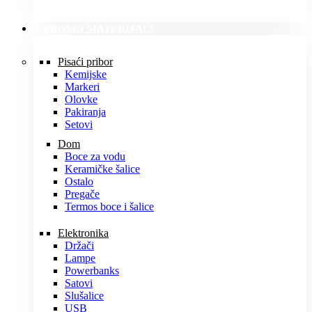
PROMO MATERIJALI
Pisaći pribor
Kemijske
Markeri
Olovke
Pakiranja
Setovi
Dom
Boce za vodu
Keramičke šalice
Ostalo
Pregače
Termos boce i šalice
Elektronika
Držači
Lampe
Powerbanks
Satovi
Slušalice
USB