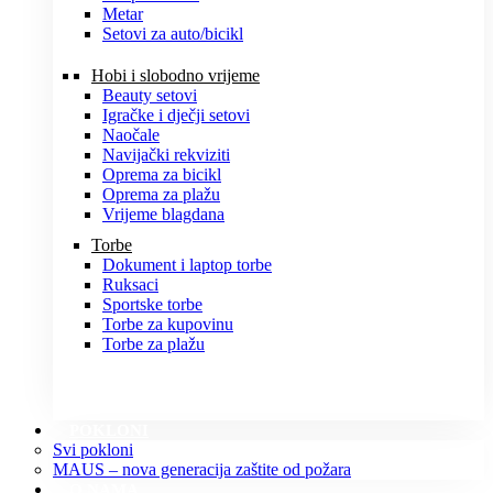
Metar
Setovi za auto/bicikl
Hobi i slobodno vrijeme
Beauty setovi
Igračke i dječji setovi
Naočale
Navijački rekviziti
Oprema za bicikl
Oprema za plažu
Vrijeme blagdana
Torbe
Dokument i laptop torbe
Ruksaci
Sportske torbe
Torbe za kupovinu
Torbe za plažu
POKLONI
Svi pokloni
MAUS – nova generacija zaštite od požara
O NAMA