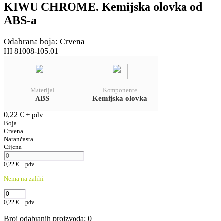
KIWU CHROME. Kemijska olovka od
ABS-a
Odabrana boja: Crvena
HI 81008-105.01
Materijal
Komponente
ABS
Kemijska olovka
0,22
€
+ pdv
Boja
Crvena
Narančasta
Cijena
0,22
€
+ pdv
Nema na zalihi
0,22
€
+ pdv
Broj odabranih proizvoda
:
0