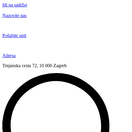
Idi na sadržaj
Nazovite nas
+385 91 6673 789
Pošaljite upit
novival@novival.hr
Adresa
Trnjanska cesta 72, 10 000 Zagreb