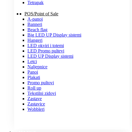
Tetrapak
POS/Point of Sale
A-panoi
Banneri
Beach flag
Big LED UP Display sistemi
Hangeri
LED okviri i totemi
LED Promo pultevi
LED UP Display sistemi
Letci
Naljepnice
Panoi
Plakati
Promo pultovi
Roll up
Tekstilni zidovi
Zastave
Zastavice
Wobbleri