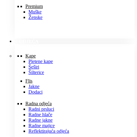
Premium
Muške
Ženske
ODJEĆA
Kape
Pletene kape
Šeširi
Šilterice
Flis
Jakne
Dodaci
Radna odjeća
Radni prsluci
Radne hlače
Radne jakne
Radne majice
Reflektirajuća odjeća