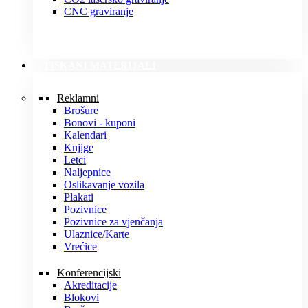
CNC graviranje
TISKANI MATERIJALI
Reklamni
Brošure
Bonovi - kuponi
Kalendari
Knjige
Letci
Naljepnice
Oslikavanje vozila
Plakati
Pozivnice
Pozivnice za vjenčanja
Ulaznice/Karte
Vrećice
Konferencijski
Akreditacije
Blokovi