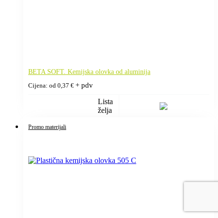
BETA SOFT. Kemijska olovka od aluminija
+ pdv
Cijena: od
0,37
€
Lista
želja
Promo materijali