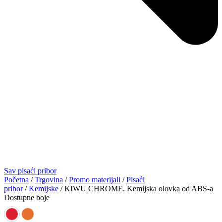
Sav pisaći pribor
Početna
/
Trgovina
/
Promo materijali
/
Pisaći
pribor
/
Kemijske
/ KIWU CHROME. Kemijska olovka od ABS-a
Dostupne boje