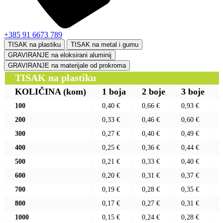
+385 91 6673 789
TISAK na plastiku
TISAK na metal i gumu
GRAVIRANJE na eloksirani aluminij
GRAVIRANJE na materijale od prokroma
TISAK na plastiku
KOLIČINA
(kom)
1 boja
2 boje
3 boje
100
0,40 €
0,66 €
0,93 €
200
0,33 €
0,46 €
0,60 €
300
0,27 €
0,40 €
0,49 €
400
0,25 €
0,36 €
0,44 €
500
0,21 €
0,33 €
0,40 €
600
0,20 €
0,31 €
0,37 €
700
0,19 €
0,28 €
0,35 €
800
0,17 €
0,27 €
0,31 €
1000
0,15 €
0,24 €
0,28 €