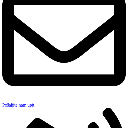
Pošaljite nam upit