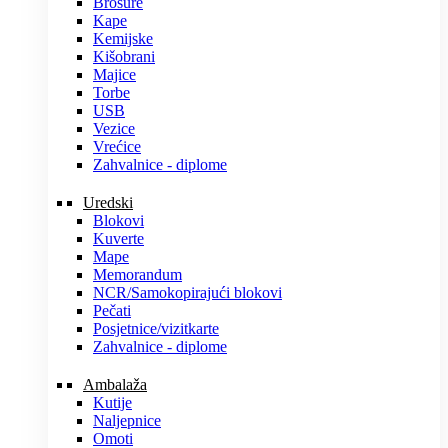
Brošure
Kape
Kemijske
Kišobrani
Majice
Torbe
USB
Vezice
Vrećice
Zahvalnice - diplome
Uredski
Blokovi
Kuverte
Mape
Memorandum
NCR/Samokopirajući blokovi
Pečati
Posjetnice/vizitkarte
Zahvalnice - diplome
Ambalaža
Kutije
Naljepnice
Omoti