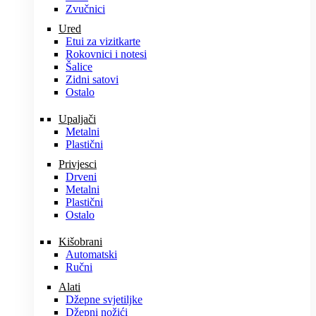
Zvučnici
Ured
Etui za vizitkarte
Rokovnici i notesi
Šalice
Zidni satovi
Ostalo
Upaljači
Metalni
Plastični
Privjesci
Drveni
Metalni
Plastični
Ostalo
Kišobrani
Automatski
Ručni
Alati
Džepne svjetiljke
Džepni nožići