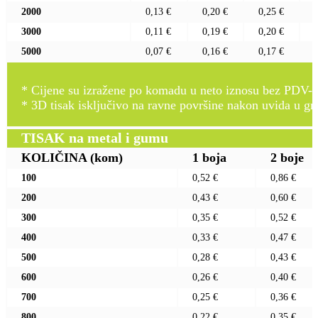
2000
0,13 €
0,20 €
0,25 €
3000
0,11 €
0,19 €
0,20 €
5000
0,07 €
0,16 €
0,17 €
* Cijene su izražene po komadu u neto iznosu bez PDV-a
* 3D tisak isključivo na ravne površine nakon uvida u gr
TISAK na metal i gumu
KOLIČINA
(kom)
1 boja
2 boje
100
0,52 €
0,86 €
200
0,43 €
0,60 €
300
0,35 €
0,52 €
400
0,33 €
0,47 €
500
0,28 €
0,43 €
600
0,26 €
0,40 €
700
0,25 €
0,36 €
800
0,22 €
0,35 €