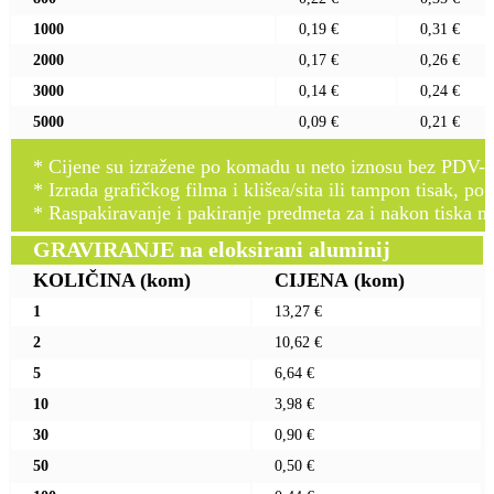
1000
0,19 €
0,31 €
2000
0,17 €
0,26 €
3000
0,14 €
0,24 €
5000
0,09 €
0,21 €
* Cijene su izražene po komadu u neto iznosu bez PDV-a
* Izrada grafičkog filma i klišea/sita ili tampon tisak, po 
* Raspakiravanje i pakiranje predmeta za i nakon tiska n
GRAVIRANJE na eloksirani aluminij
KOLIČINA
(kom)
CIJENA
(kom)
1
13,27 €
2
10,62 €
5
6,64 €
10
3,98 €
30
0,90 €
50
0,50 €