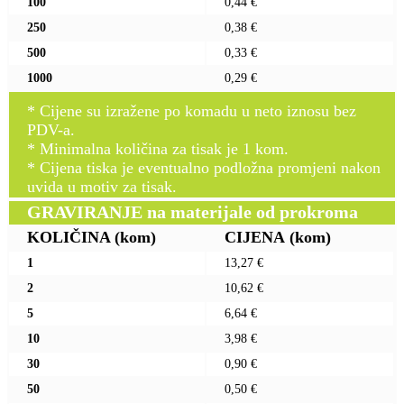
100
0,44 €
250
0,38 €
500
0,33 €
1000
0,29 €
* Cijene su izražene po komadu u neto iznosu bez
PDV-a.
* Minimalna količina za tisak je 1 kom.
* Cijena tiska je eventualno podložna promjeni nakon
uvida u motiv za tisak.
GRAVIRANJE na materijale od prokroma
KOLIČINA
(kom)
CIJENA
(kom)
1
13,27 €
2
10,62 €
5
6,64 €
10
3,98 €
30
0,90 €
50
0,50 €