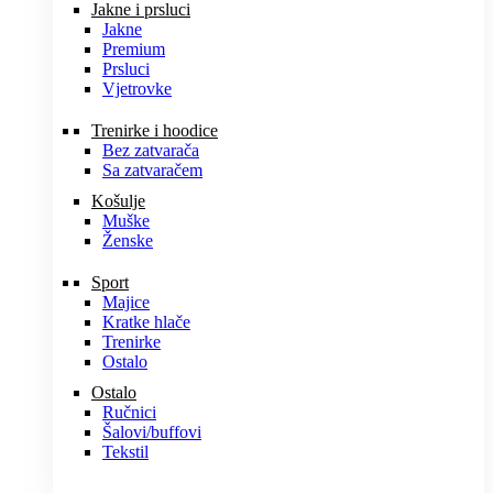
Jakne i prsluci
Jakne
Premium
Prsluci
Vjetrovke
Trenirke i hoodice
Bez zatvarača
Sa zatvaračem
Košulje
Muške
Ženske
Sport
Majice
Kratke hlače
Trenirke
Ostalo
Ostalo
Ručnici
Šalovi/buffovi
Tekstil