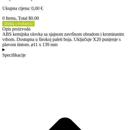
Ukupna cijena
:
0,00
€
0 Items, Total $0.00
Dodaj u košaricu
Opis proizvoda
ABS kemijska olovka sa sjajnom završnom obradom i kromiranim
vrhom. Dostupna u širokoj paleti boja. Uključuje X20 punjenje s
plavom tintom. ø11 x 139 mm
Specifikacije