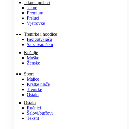
Jakne i prsluci
Jakne
Premium
Prsluci
Vjetrovke
Trenirke i hoodice
Bez zatvarača
Sa zatvaračem
Košulje
Muške
Ženske
Sport
Majice
Kratke hlače
Trenirke
Ostalo
Ostalo
Ručnici
Šalovi/buffovi
Tekstil