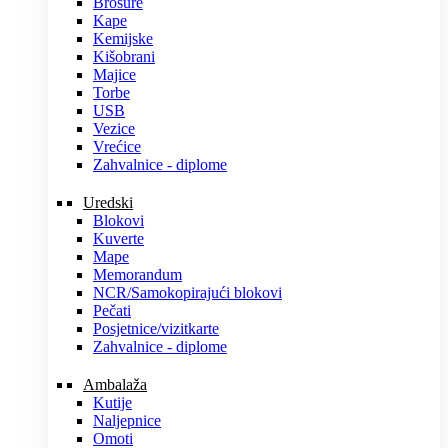
Brošure
Kape
Kemijske
Kišobrani
Majice
Torbe
USB
Vezice
Vrećice
Zahvalnice - diplome
Uredski
Blokovi
Kuverte
Mape
Memorandum
NCR/Samokopirajući blokovi
Pečati
Posjetnice/vizitkarte
Zahvalnice - diplome
Ambalaža
Kutije
Naljepnice
Omoti