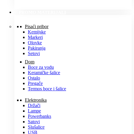
PROMO MATERIJALI
Pisaći pribor
Kemijske
Markeri
Olovke
Pakiranja
Setovi
Dom
Boce za vodu
Keramičke šalice
Ostalo
Pregače
Termos boce i šalice
Elektronika
Držači
Lampe
Powerbanks
Satovi
Slušalice
USB