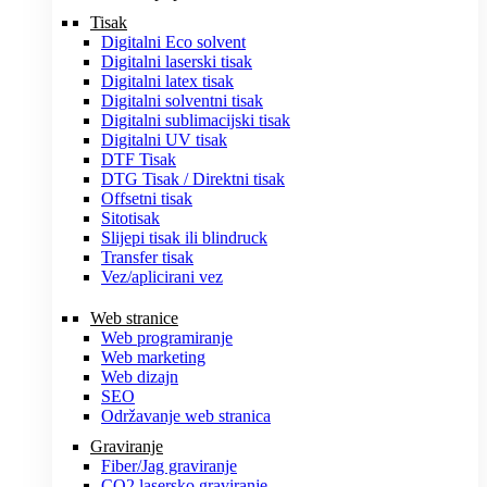
Tisak
Digitalni Eco solvent
Digitalni laserski tisak
Digitalni latex tisak
Digitalni solventni tisak
Digitalni sublimacijski tisak
Digitalni UV tisak
DTF Tisak
DTG Tisak / Direktni tisak
Offsetni tisak
Sitotisak
Slijepi tisak ili blindruck
Transfer tisak
Vez/aplicirani vez
Web stranice
Web programiranje
Web marketing
Web dizajn
SEO
Održavanje web stranica
Graviranje
Fiber/Jag graviranje
CO2 lasersko graviranje