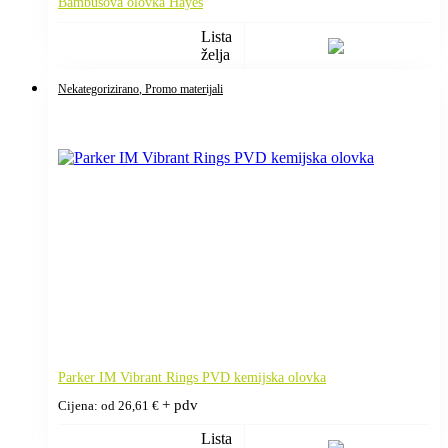
Bambusova olovka Hayes
Lista
želja
Nekategorizirano
, Promo materijali
Parker IM Vibrant Rings PVD kemijska olovka
+ pdv
Cijena: od
26,61
€
Lista