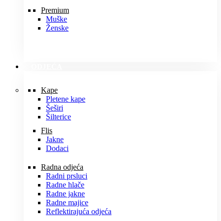
Premium
Muške
Ženske
ODJEĆA
Kape
Pletene kape
Šeširi
Šilterice
Flis
Jakne
Dodaci
Radna odjeća
Radni prsluci
Radne hlače
Radne jakne
Radne majice
Reflektirajuća odjeća