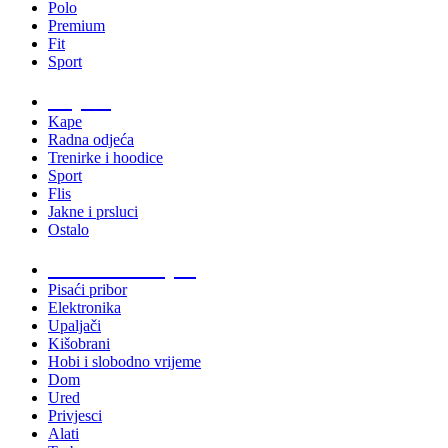
Polo
Premium
Fit
Sport
Odjeća
Kape
Radna odjeća
Trenirke i hoodice
Sport
Flis
Jakne i prsluci
Ostalo
Promo materijali
Pisaći pribor
Elektronika
Upaljači
Kišobrani
Hobi i slobodno vrijeme
Dom
Ured
Privjesci
Alati