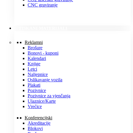
CNC graviranje
TISKANI MATERIJALI
Reklamni
Brošure
Bonovi - kuponi
Kalendari
Knjige
Letci
Naljepnice
Oslikavanje vozila
Plakati
Pozivnice
Pozivnice za vjenčanja
Ulaznice/Karte
Vrećice
Konferencijski
Akreditacije
Blokovi