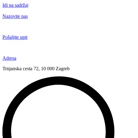
Idi na sadržaj
Nazovite nas
+385 91 6673 789
Pošaljite upit
novival@novival.hr
Adresa
Trnjanska cesta 72, 10 000 Zagreb