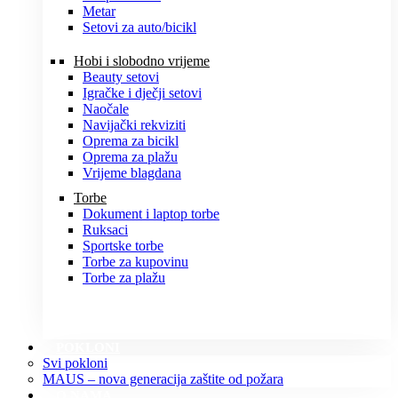
Metar
Setovi za auto/bicikl
Hobi i slobodno vrijeme
Beauty setovi
Igračke i dječji setovi
Naočale
Navijački rekviziti
Oprema za bicikl
Oprema za plažu
Vrijeme blagdana
Torbe
Dokument i laptop torbe
Ruksaci
Sportske torbe
Torbe za kupovinu
Torbe za plažu
POKLONI
Svi pokloni
MAUS – nova generacija zaštite od požara
O NAMA