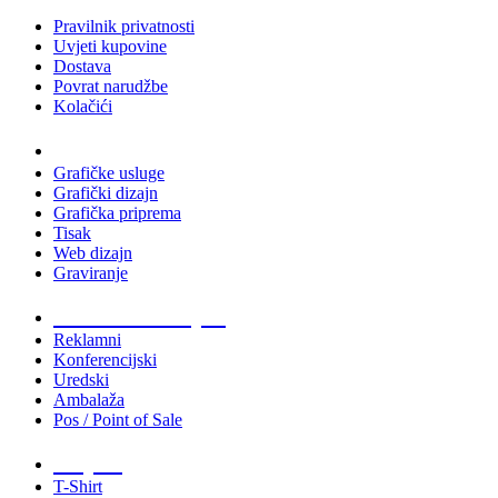
Pravilnik privatnosti
Uvjeti kupovine
Dostava
Povrat narudžbe
Kolačići
Usluge
Grafičke usluge
Grafički dizajn
Grafička priprema
Tisak
Web dizajn
Graviranje
Tiskani materijali
Reklamni
Konferencijski
Uredski
Ambalaža
Pos / Point of Sale
Majice
T-Shirt