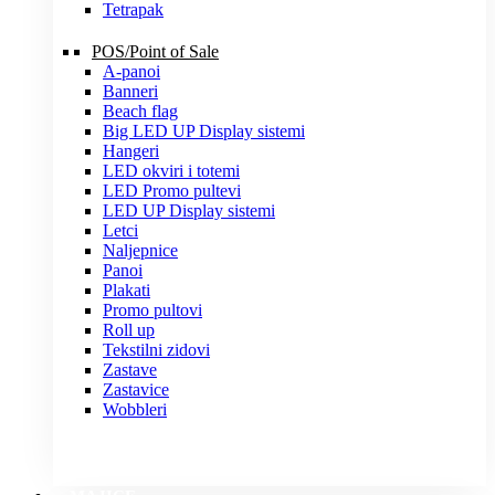
Tetrapak
POS/Point of Sale
A-panoi
Banneri
Beach flag
Big LED UP Display sistemi
Hangeri
LED okviri i totemi
LED Promo pultevi
LED UP Display sistemi
Letci
Naljepnice
Panoi
Plakati
Promo pultovi
Roll up
Tekstilni zidovi
Zastave
Zastavice
Wobbleri