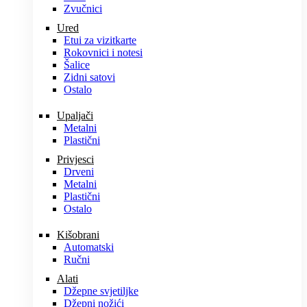
Zvučnici
Ured
Etui za vizitkarte
Rokovnici i notesi
Šalice
Zidni satovi
Ostalo
Upaljači
Metalni
Plastični
Privjesci
Drveni
Metalni
Plastični
Ostalo
Kišobrani
Automatski
Ručni
Alati
Džepne svjetiljke
Džepni nožići