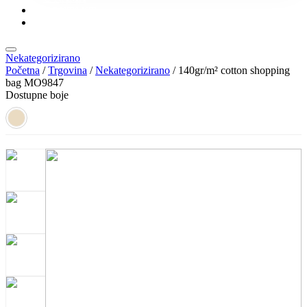
KONTAKT
KATALOZI
Nekategorizirano
Početna
/
Trgovina
/
Nekategorizirano
/ 140gr/m² cotton shopping
bag MO9847
Dostupne boje