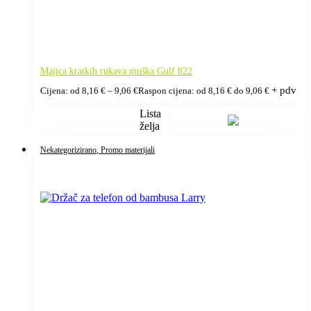
Majica kratkih rukava muška Gulf 822
+ pdv
Cijena: od
8,16
€
–
9,06
€
Raspon cijena: od 8,16 € do 9,06 €
Lista
želja
Nekategorizirano
, Promo materijali