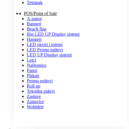
Tetrapak
POS/Point of Sale
A-panoi
Banneri
Beach flag
Big LED UP Display sistemi
Hangeri
LED okviri i totemi
LED Promo pultevi
LED UP Display sistemi
Letci
Naljepnice
Panoi
Plakati
Promo pultovi
Roll up
Tekstilni zidovi
Zastave
Zastavice
Wobbleri