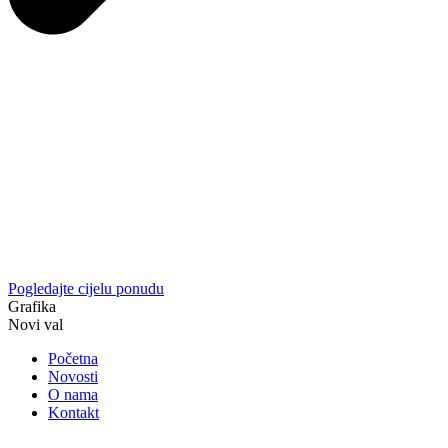
Pogledajte cijelu ponudu
Grafika
Novi val
Početna
Novosti
O nama
Kontakt