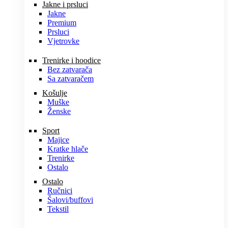
Jakne i prsluci
Jakne
Premium
Prsluci
Vjetrovke
Trenirke i hoodice
Bez zatvarača
Sa zatvaračem
Košulje
Muške
Ženske
Sport
Majice
Kratke hlače
Trenirke
Ostalo
Ostalo
Ručnici
Šalovi/buffovi
Tekstil