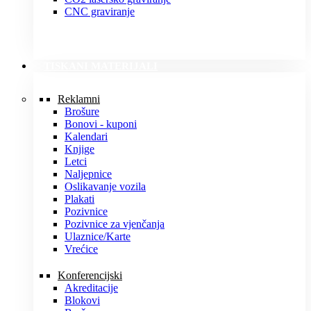
CNC graviranje
TISKANI MATERIJALI
Reklamni
Brošure
Bonovi - kuponi
Kalendari
Knjige
Letci
Naljepnice
Oslikavanje vozila
Plakati
Pozivnice
Pozivnice za vjenčanja
Ulaznice/Karte
Vrećice
Konferencijski
Akreditacije
Blokovi