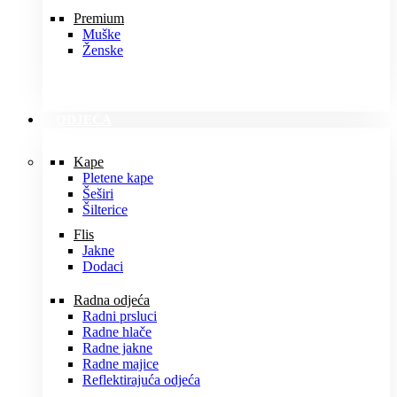
Premium
Muške
Ženske
ODJEĆA
Kape
Pletene kape
Šeširi
Šilterice
Flis
Jakne
Dodaci
Radna odjeća
Radni prsluci
Radne hlače
Radne jakne
Radne majice
Reflektirajuća odjeća