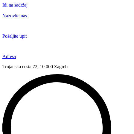
Idi na sadržaj
Nazovite nas
+385 91 6673 789
Pošaljite upit
novival@novival.hr
Adresa
Trnjanska cesta 72, 10 000 Zagreb