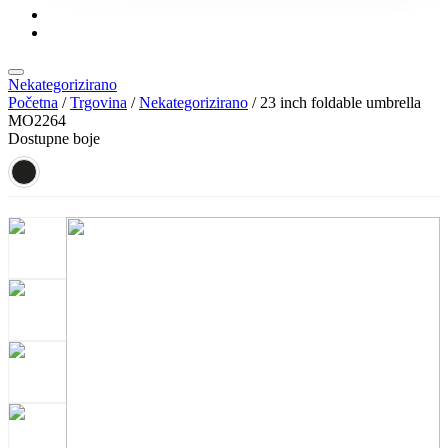
KONTAKT
KATALOZI
Nekategorizirano
Početna
/
Trgovina
/
Nekategorizirano
/ 23 inch foldable umbrella
MO2264
Dostupne boje