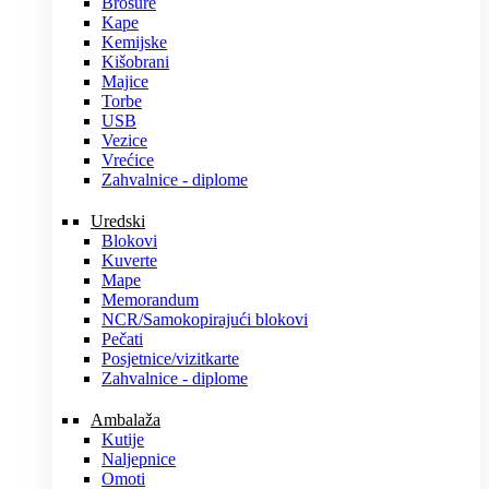
Brošure
Kape
Kemijske
Kišobrani
Majice
Torbe
USB
Vezice
Vrećice
Zahvalnice - diplome
Uredski
Blokovi
Kuverte
Mape
Memorandum
NCR/Samokopirajući blokovi
Pečati
Posjetnice/vizitkarte
Zahvalnice - diplome
Ambalaža
Kutije
Naljepnice
Omoti