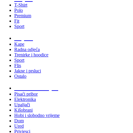
T-Shirt
Polo
Premium
Fit
Sport
Odjeća
Kape
Radna odjeća
Trenirke i hoodice
Sport
Flis
Jakne i prsluci
Ostalo
Promo materijali
Pisaći pribor
Elektronika
Upaljači
Kišobrani
Hobi i slobodno vrijeme
Dom
Ured
Privjesci