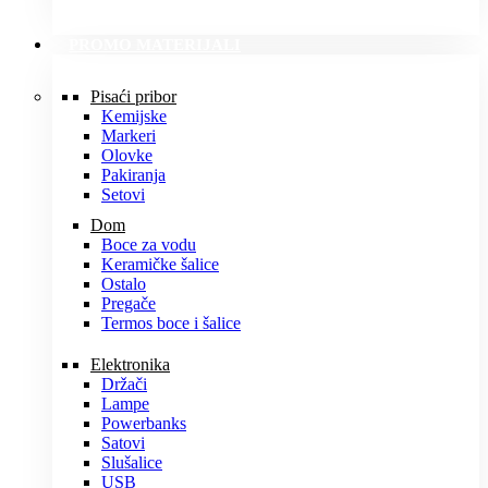
PROMO MATERIJALI
Pisaći pribor
Kemijske
Markeri
Olovke
Pakiranja
Setovi
Dom
Boce za vodu
Keramičke šalice
Ostalo
Pregače
Termos boce i šalice
Elektronika
Držači
Lampe
Powerbanks
Satovi
Slušalice
USB