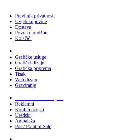
Pravilnik privatnosti
Uvjeti kupovine
Dostava
Povrat narudžbe
Kolačići
Usluge
Grafičke usluge
Grafički dizajn
Grafička priprema
Tisak
Web dizajn
Graviranje
Tiskani materijali
Reklamni
Konferencijski
Uredski
Ambalaža
Pos / Point of Sale
Majice