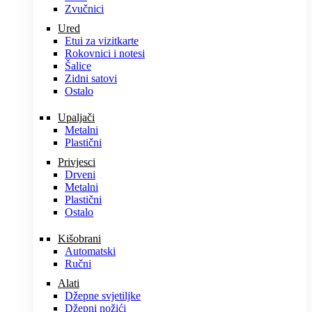
Zvučnici
Ured
Etui za vizitkarte
Rokovnici i notesi
Šalice
Zidni satovi
Ostalo
Upaljači
Metalni
Plastični
Privjesci
Drveni
Metalni
Plastični
Ostalo
Kišobrani
Automatski
Ručni
Alati
Džepne svjetiljke
Džepni nožići