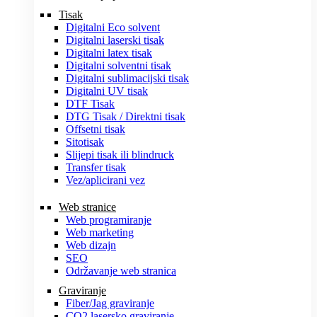
Tisak
Digitalni Eco solvent
Digitalni laserski tisak
Digitalni latex tisak
Digitalni solventni tisak
Digitalni sublimacijski tisak
Digitalni UV tisak
DTF Tisak
DTG Tisak / Direktni tisak
Offsetni tisak
Sitotisak
Slijepi tisak ili blindruck
Transfer tisak
Vez/aplicirani vez
Web stranice
Web programiranje
Web marketing
Web dizajn
SEO
Održavanje web stranica
Graviranje
Fiber/Jag graviranje
CO2 lasersko graviranje