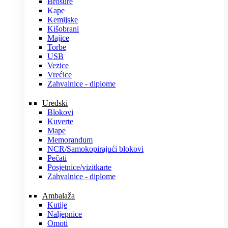
Brošure
Kape
Kemijske
Kišobrani
Majice
Torbe
USB
Vezice
Vrećice
Zahvalnice - diplome
Uredski
Blokovi
Kuverte
Mape
Memorandum
NCR/Samokopirajući blokovi
Pečati
Posjetnice/vizitkarte
Zahvalnice - diplome
Ambalaža
Kutije
Naljepnice
Omoti