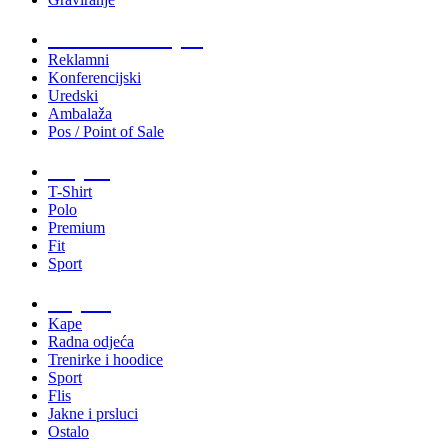
Tiskani materijali
Reklamni
Konferencijski
Uredski
Ambalaža
Pos / Point of Sale
Majice
T-Shirt
Polo
Premium
Fit
Sport
Odjeća
Kape
Radna odjeća
Trenirke i hoodice
Sport
Flis
Jakne i prsluci
Ostalo