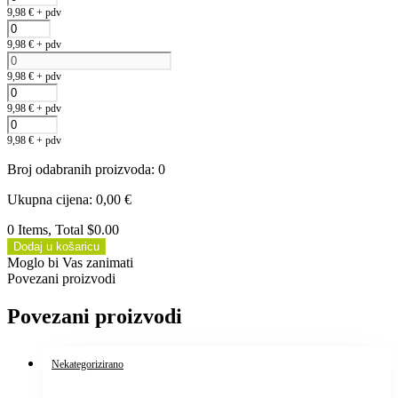
9,98
€
+ pdv
9,98
€
+ pdv
9,98
€
+ pdv
9,98
€
+ pdv
9,98
€
+ pdv
Broj odabranih proizvoda
:
0
Ukupna cijena
:
0,00
€
0 Items, Total $0.00
Dodaj u košaricu
Moglo bi Vas zanimati
Povezani proizvodi
Povezani proizvodi
Nekategorizirano