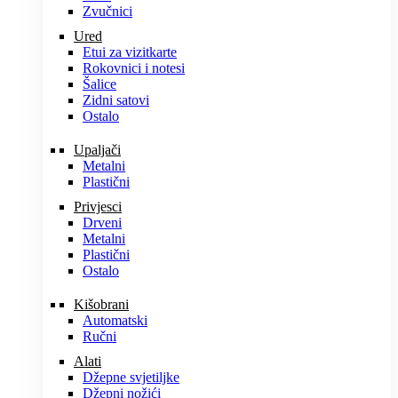
Zvučnici
Ured
Etui za vizitkarte
Rokovnici i notesi
Šalice
Zidni satovi
Ostalo
Upaljači
Metalni
Plastični
Privjesci
Drveni
Metalni
Plastični
Ostalo
Kišobrani
Automatski
Ručni
Alati
Džepne svjetiljke
Džepni nožići