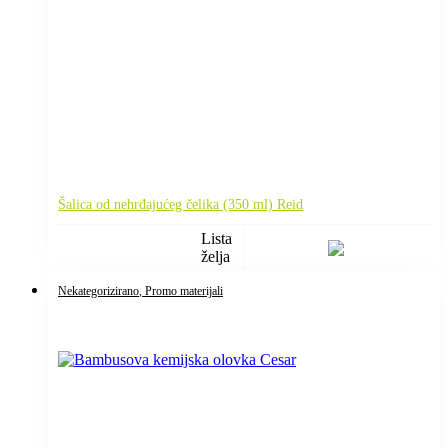
Šalica od nehrđajućeg čelika (350 ml) Reid
Lista
želja
Nekategorizirano
, Promo materijali