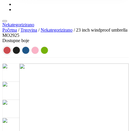
KONTAKT
KATALOZI
Nekategorizirano
Početna
/
Trgovina
/
Nekategorizirano
/ 23 inch windproof umbrella
MO2925
Dostupne boje