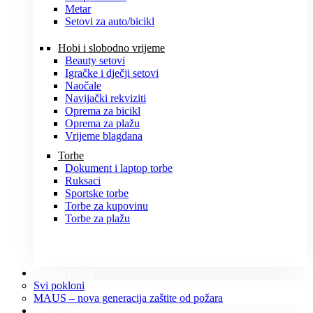
Metar
Setovi za auto/bicikl
Hobi i slobodno vrijeme
Beauty setovi
Igračke i dječji setovi
Naočale
Navijački rekviziti
Oprema za bicikl
Oprema za plažu
Vrijeme blagdana
Torbe
Dokument i laptop torbe
Ruksaci
Sportske torbe
Torbe za kupovinu
Torbe za plažu
POKLONI
Svi pokloni
MAUS – nova generacija zaštite od požara
O NAMA