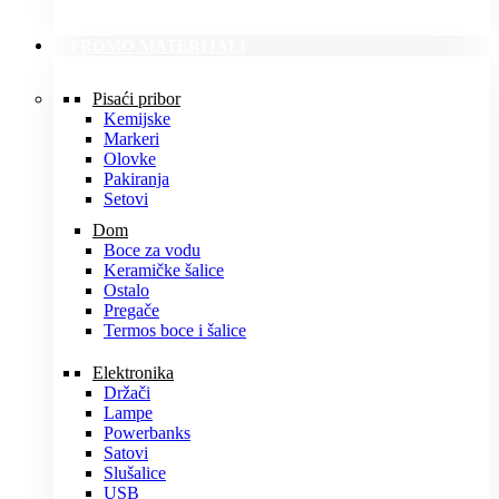
PROMO MATERIJALI
Pisaći pribor
Kemijske
Markeri
Olovke
Pakiranja
Setovi
Dom
Boce za vodu
Keramičke šalice
Ostalo
Pregače
Termos boce i šalice
Elektronika
Držači
Lampe
Powerbanks
Satovi
Slušalice
USB