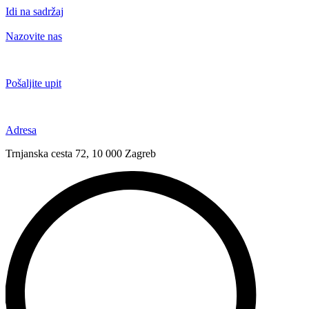
Idi na sadržaj
Nazovite nas
+385 91 6673 789
Pošaljite upit
novival@novival.hr
Adresa
Trnjanska cesta 72, 10 000 Zagreb