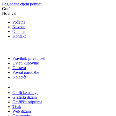
Pogledajte cijelu ponudu
Grafika
Novi val
Početna
Novosti
O nama
Kontakt
Pravilnik privatnosti
Uvjeti kupovine
Dostava
Povrat narudžbe
Kolačići
Usluge
Grafičke usluge
Grafički dizajn
Grafička priprema
Tisak
Web dizajn
Graviranje