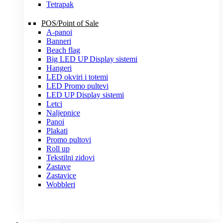
Tetrapak
POS/Point of Sale
A-panoi
Banneri
Beach flag
Big LED UP Display sistemi
Hangeri
LED okviri i totemi
LED Promo pultevi
LED UP Display sistemi
Letci
Naljepnice
Panoi
Plakati
Promo pultovi
Roll up
Tekstilni zidovi
Zastave
Zastavice
Wobbleri