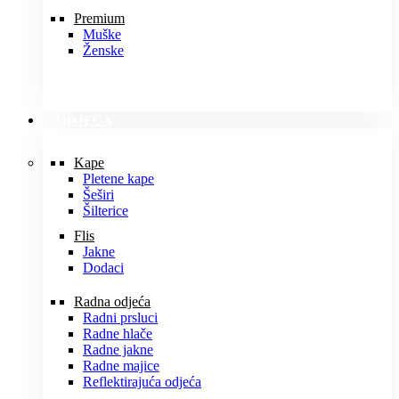
Premium
Muške
Ženske
ODJEĆA
Kape
Pletene kape
Šeširi
Šilterice
Flis
Jakne
Dodaci
Radna odjeća
Radni prsluci
Radne hlače
Radne jakne
Radne majice
Reflektirajuća odjeća