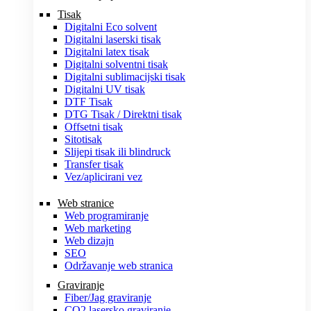
Tisak
Digitalni Eco solvent
Digitalni laserski tisak
Digitalni latex tisak
Digitalni solventni tisak
Digitalni sublimacijski tisak
Digitalni UV tisak
DTF Tisak
DTG Tisak / Direktni tisak
Offsetni tisak
Sitotisak
Slijepi tisak ili blindruck
Transfer tisak
Vez/aplicirani vez
Web stranice
Web programiranje
Web marketing
Web dizajn
SEO
Održavanje web stranica
Graviranje
Fiber/Jag graviranje
CO2 lasersko graviranje