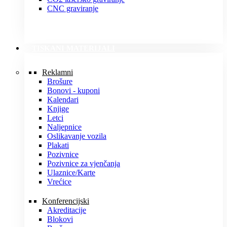
CNC graviranje
TISKANI MATERIJALI
Reklamni
Brošure
Bonovi - kuponi
Kalendari
Knjige
Letci
Naljepnice
Oslikavanje vozila
Plakati
Pozivnice
Pozivnice za vjenčanja
Ulaznice/Karte
Vrećice
Konferencijski
Akreditacije
Blokovi