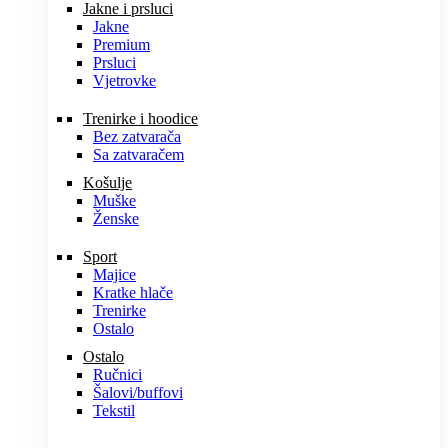
Jakne i prsluci
Jakne
Premium
Prsluci
Vjetrovke
Trenirke i hoodice
Bez zatvarača
Sa zatvaračem
Košulje
Muške
Ženske
Sport
Majice
Kratke hlače
Trenirke
Ostalo
Ostalo
Ručnici
Šalovi/buffovi
Tekstil