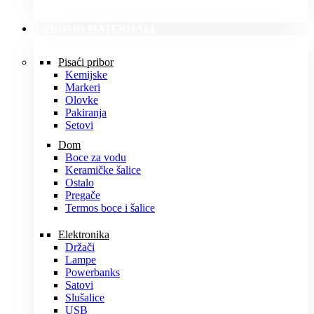
PROMO MATERIJALI
Pisaći pribor
Kemijske
Markeri
Olovke
Pakiranja
Setovi
Dom
Boce za vodu
Keramičke šalice
Ostalo
Pregače
Termos boce i šalice
Elektronika
Držači
Lampe
Powerbanks
Satovi
Slušalice
USB