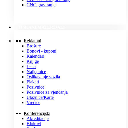
CNC graviranje
TISKANI MATERIJALI
Reklamni
Brošure
Bonovi - kuponi
Kalendari
Knjige
Letci
Naljepnice
Oslikavanje vozila
Plakati
Pozivnice
Pozivnice za vjenčanja
Ulaznice/Karte
Vrećice
Konferencijski
Akreditacije
Blokovi