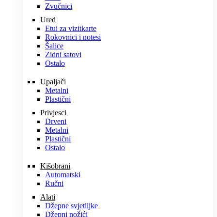
Zvučnici
Ured
Etui za vizitkarte
Rokovnici i notesi
Šalice
Zidni satovi
Ostalo
Upaljači
Metalni
Plastični
Privjesci
Drveni
Metalni
Plastični
Ostalo
Kišobrani
Automatski
Ručni
Alati
Džepne svjetiljke
Džepni nožići