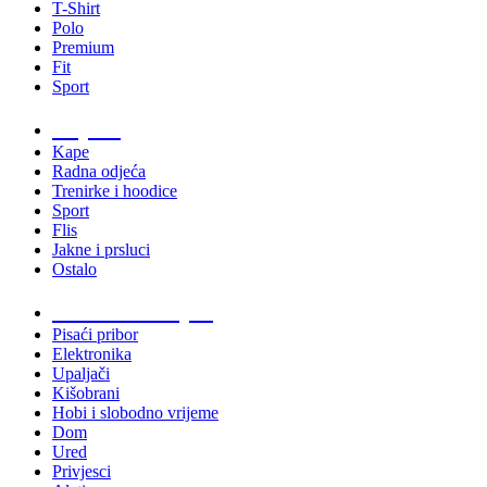
T-Shirt
Polo
Premium
Fit
Sport
Odjeća
Kape
Radna odjeća
Trenirke i hoodice
Sport
Flis
Jakne i prsluci
Ostalo
Promo materijali
Pisaći pribor
Elektronika
Upaljači
Kišobrani
Hobi i slobodno vrijeme
Dom
Ured
Privjesci