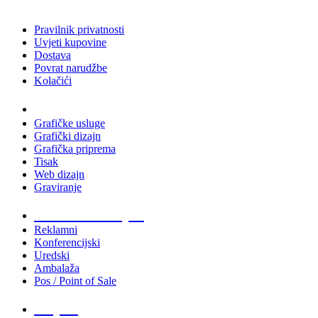
Pravilnik privatnosti
Uvjeti kupovine
Dostava
Povrat narudžbe
Kolačići
Usluge
Grafičke usluge
Grafički dizajn
Grafička priprema
Tisak
Web dizajn
Graviranje
Tiskani materijali
Reklamni
Konferencijski
Uredski
Ambalaža
Pos / Point of Sale
Majice