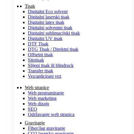
Tisak
Digitalni Eco solvent
Digitalni laserski tisak
Digitalni latex tisak
Digitalni solventni tisak
Digitalni sublimacijski tisak
Digitalni UV tisak
DTF Tisak
DTG Tisak / Direktni tisak
Offsetni tisak
Sitotisak
Slijepi tisak ili blindruck
Transfer tisak
Vez/aplicirani vez
Web stranice
Web programiranje
Web marketing
Web dizajn
SEO
Održavanje web stranica
Graviranje
Fiber/Jag graviranje
CO2 lasersko graviranje