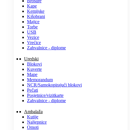
Brošure
Kape
Kemijske
Kišobrani
Majice
Torbe
USB
Vezice
Vrećice
Zahvalnice - diplome
Uredski
Blokovi
Kuverte
Mape
Memorandum
NCR/Samokopirajući blokovi
Pečati
Posjetnice/vizitkarte
Zahvalnice - diplome
Ambalaža
Kutije
Naljepnice
Omoti