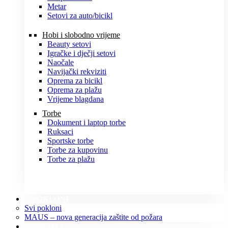
Metar
Setovi za auto/bicikl
Hobi i slobodno vrijeme
Beauty setovi
Igračke i dječji setovi
Naočale
Navijački rekviziti
Oprema za bicikl
Oprema za plažu
Vrijeme blagdana
Torbe
Dokument i laptop torbe
Ruksaci
Sportske torbe
Torbe za kupovinu
Torbe za plažu
POKLONI
Svi pokloni
MAUS – nova generacija zaštite od požara
O NAMA