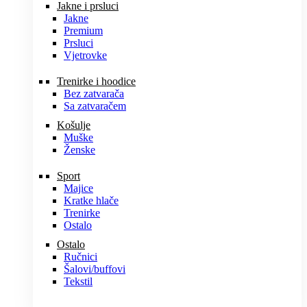
Jakne i prsluci
Jakne
Premium
Prsluci
Vjetrovke
Trenirke i hoodice
Bez zatvarača
Sa zatvaračem
Košulje
Muške
Ženske
Sport
Majice
Kratke hlače
Trenirke
Ostalo
Ostalo
Ručnici
Šalovi/buffovi
Tekstil