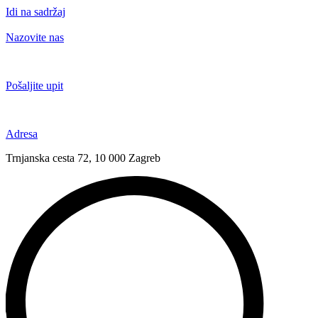
Idi na sadržaj
Nazovite nas
+385 91 6673 789
Pošaljite upit
novival@novival.hr
Adresa
Trnjanska cesta 72, 10 000 Zagreb