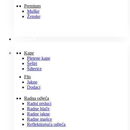
Premium
Muške
Ženske
ODJEĆA
Kape
Pletene kape
Šeširi
Šilterice
Flis
Jakne
Dodaci
Radna odjeća
Radni prsluci
Radne hlače
Radne jakne
Radne majice
Reflektirajuća odjeća