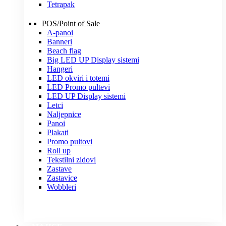
Tetrapak
POS/Point of Sale
A-panoi
Banneri
Beach flag
Big LED UP Display sistemi
Hangeri
LED okviri i totemi
LED Promo pultevi
LED UP Display sistemi
Letci
Naljepnice
Panoi
Plakati
Promo pultovi
Roll up
Tekstilni zidovi
Zastave
Zastavice
Wobbleri