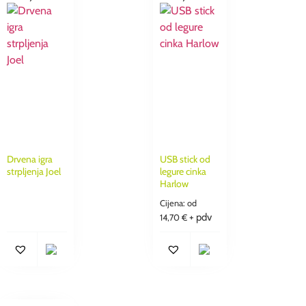
Drvena igra
USB stick od
strpljenja Joel
legure cinka
Harlow
Cijena: od
+ pdv
14,70
€