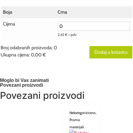
Boja
Crna
Cijena
2,42
€
+ pdv
Broj odabranih proizvoda
:
0
Dodaj u košaricu
Ukupna cijena
:
0,00 €
0
Broj
odabranih
proizvoda.
Your
Moglo bi Vas zanimati
total
Povezani proizvodi
is
Povezani proizvodi
0,00 €
Nekategorizirano
,
Promo
materijali