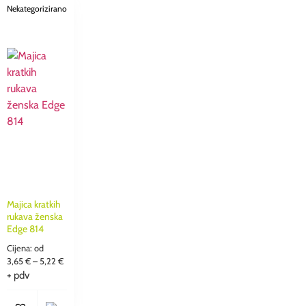
Nekategorizirano
Majica kratkih
rukava ženska
Edge 814
Cijena: od
3,65
€
–
5,22
€
+ pdv