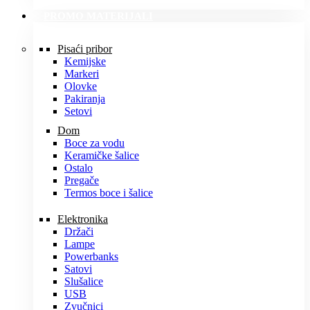
PROMO MATERIJALI
Pisaći pribor
Kemijske
Markeri
Olovke
Pakiranja
Setovi
Dom
Boce za vodu
Keramičke šalice
Ostalo
Pregače
Termos boce i šalice
Elektronika
Držači
Lampe
Powerbanks
Satovi
Slušalice
USB
Zvučnici