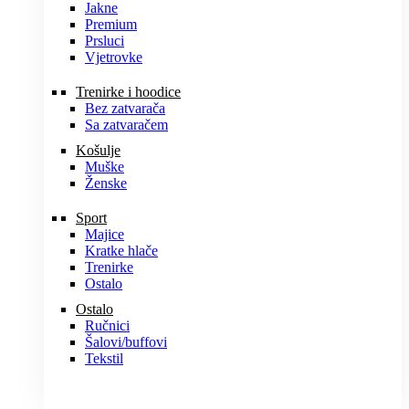
Jakne
Premium
Prsluci
Vjetrovke
Trenirke i hoodice
Bez zatvarača
Sa zatvaračem
Košulje
Muške
Ženske
Sport
Majice
Kratke hlače
Trenirke
Ostalo
Ostalo
Ručnici
Šalovi/buffovi
Tekstil