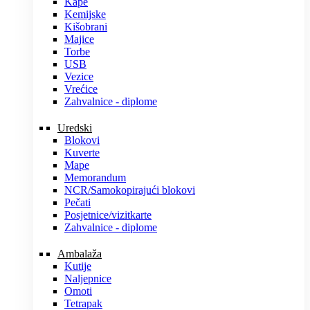
Kape
Kemijske
Kišobrani
Majice
Torbe
USB
Vezice
Vrećice
Zahvalnice - diplome
Uredski
Blokovi
Kuverte
Mape
Memorandum
NCR/Samokopirajući blokovi
Pečati
Posjetnice/vizitkarte
Zahvalnice - diplome
Ambalaža
Kutije
Naljepnice
Omoti
Tetrapak