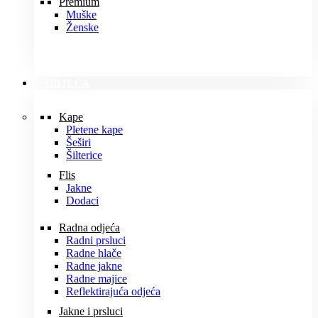
Premium
Muške
Ženske
ODJEĆA
Kape
Pletene kape
Šeširi
Šilterice
Flis
Jakne
Dodaci
Radna odjeća
Radni prsluci
Radne hlače
Radne jakne
Radne majice
Reflektirajuća odjeća
Jakne i prsluci