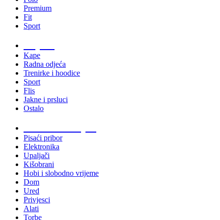
Premium
Fit
Sport
Odjeća
Kape
Radna odjeća
Trenirke i hoodice
Sport
Flis
Jakne i prsluci
Ostalo
Promo materijali
Pisaći pribor
Elektronika
Upaljači
Kišobrani
Hobi i slobodno vrijeme
Dom
Ured
Privjesci
Alati
Torbe