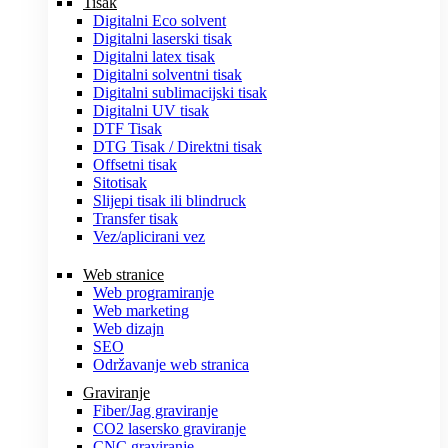
Tisak
Digitalni Eco solvent
Digitalni laserski tisak
Digitalni latex tisak
Digitalni solventni tisak
Digitalni sublimacijski tisak
Digitalni UV tisak
DTF Tisak
DTG Tisak / Direktni tisak
Offsetni tisak
Sitotisak
Slijepi tisak ili blindruck
Transfer tisak
Vez/aplicirani vez
Web stranice
Web programiranje
Web marketing
Web dizajn
SEO
Održavanje web stranica
Graviranje
Fiber/Jag graviranje
CO2 lasersko graviranje
CNC graviranje