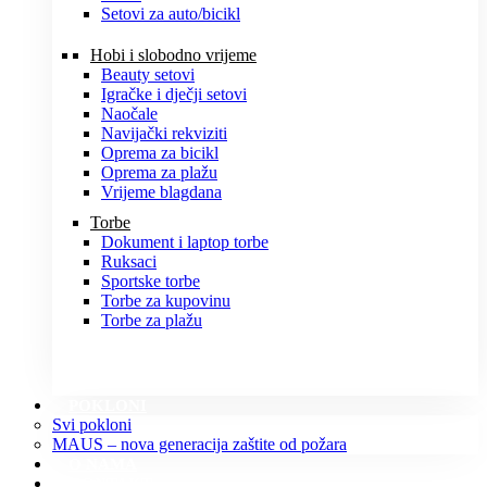
Setovi za auto/bicikl
Hobi i slobodno vrijeme
Beauty setovi
Igračke i dječji setovi
Naočale
Navijački rekviziti
Oprema za bicikl
Oprema za plažu
Vrijeme blagdana
Torbe
Dokument i laptop torbe
Ruksaci
Sportske torbe
Torbe za kupovinu
Torbe za plažu
POKLONI
Svi pokloni
MAUS – nova generacija zaštite od požara
O NAMA
KONTAKT