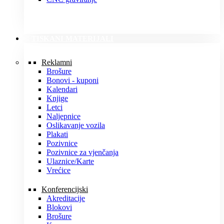
TISKANI MATERIJALI
Reklamni
Brošure
Bonovi - kuponi
Kalendari
Knjige
Letci
Naljepnice
Oslikavanje vozila
Plakati
Pozivnice
Pozivnice za vjenčanja
Ulaznice/Karte
Vrećice
Konferencijski
Akreditacije
Blokovi
Brošure