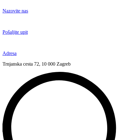
Idi
na
Nazovite nas
sadržaj
+385 91 6673 789
Pošaljite upit
novival@novival.hr
Adresa
Trnjanska cesta 72, 10 000 Zagreb