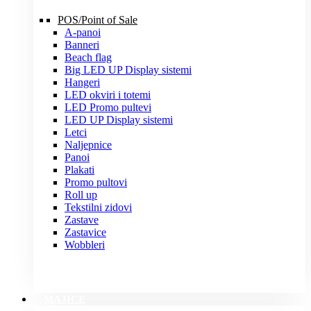
POS/Point of Sale
A-panoi
Banneri
Beach flag
Big LED UP Display sistemi
Hangeri
LED okviri i totemi
LED Promo pultevi
LED UP Display sistemi
Letci
Naljepnice
Panoi
Plakati
Promo pultovi
Roll up
Tekstilni zidovi
Zastave
Zastavice
Wobbleri
MAJICE