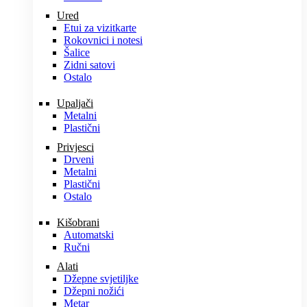
Ured
Etui za vizitkarte
Rokovnici i notesi
Šalice
Zidni satovi
Ostalo
Upaljači
Metalni
Plastični
Privjesci
Drveni
Metalni
Plastični
Ostalo
Kišobrani
Automatski
Ručni
Alati
Džepne svjetiljke
Džepni nožići
Metar