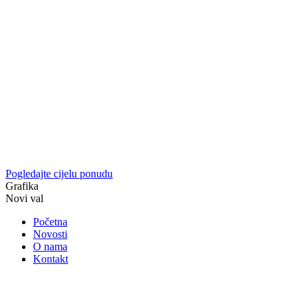
Pogledajte cijelu ponudu
Grafika
Novi val
Početna
Novosti
O nama
Kontakt