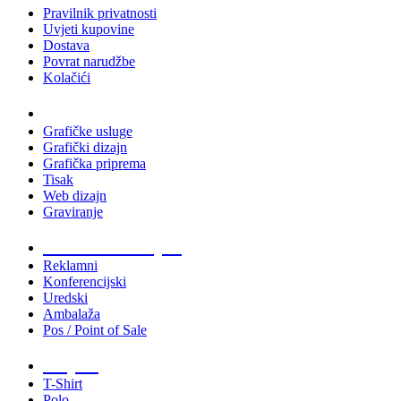
Pravilnik privatnosti
Uvjeti kupovine
Dostava
Povrat narudžbe
Kolačići
Usluge
Grafičke usluge
Grafički dizajn
Grafička priprema
Tisak
Web dizajn
Graviranje
Tiskani materijali
Reklamni
Konferencijski
Uredski
Ambalaža
Pos / Point of Sale
Majice
T-Shirt
Polo