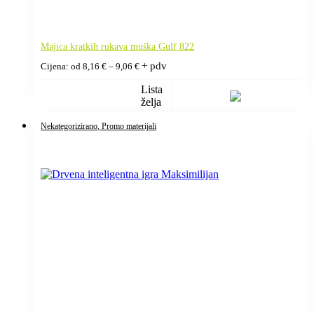
Majica kratkih rukava muška Gulf 822
Raspon
+ pdv
Cijena: od
8,16
€
–
9,06
€
cijena:
od
Lista
8,16 €
želja
do
9,06 €
Nekategorizirano
, Promo materijali