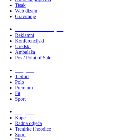
Tisak
Web dizajn
Graviranje
Tiskani materijali
Reklamni
Konferencijski
Uredski
Ambalaža
Pos / Point of Sale
Majice
T-Shirt
Polo
Premium
Fit
Sport
Odjeća
Kape
Radna odjeća
Trenirke i hoodice
Sport