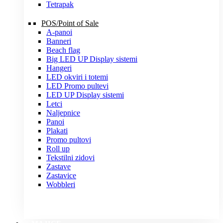
Tetrapak
POS/Point of Sale
A-panoi
Banneri
Beach flag
Big LED UP Display sistemi
Hangeri
LED okviri i totemi
LED Promo pultevi
LED UP Display sistemi
Letci
Naljepnice
Panoi
Plakati
Promo pultovi
Roll up
Tekstilni zidovi
Zastave
Zastavice
Wobbleri