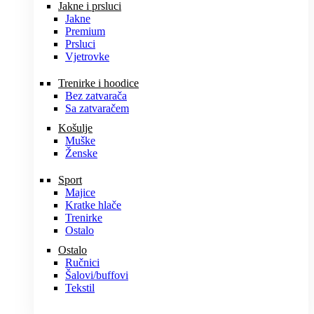
Jakne i prsluci
Jakne
Premium
Prsluci
Vjetrovke
Trenirke i hoodice
Bez zatvarača
Sa zatvaračem
Košulje
Muške
Ženske
Sport
Majice
Kratke hlače
Trenirke
Ostalo
Ostalo
Ručnici
Šalovi/buffovi
Tekstil