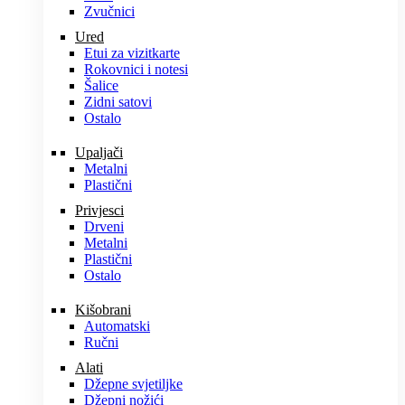
Zvučnici
Ured
Etui za vizitkarte
Rokovnici i notesi
Šalice
Zidni satovi
Ostalo
Upaljači
Metalni
Plastični
Privjesci
Drveni
Metalni
Plastični
Ostalo
Kišobrani
Automatski
Ručni
Alati
Džepne svjetiljke
Džepni nožići