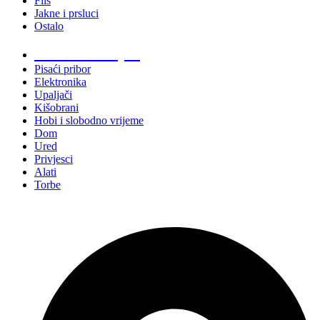
Flis
Jakne i prsluci
Ostalo
Promo materijali
Pisaći pribor
Elektronika
Upaljači
Kišobrani
Hobi i slobodno vrijeme
Dom
Ured
Privjesci
Alati
Torbe