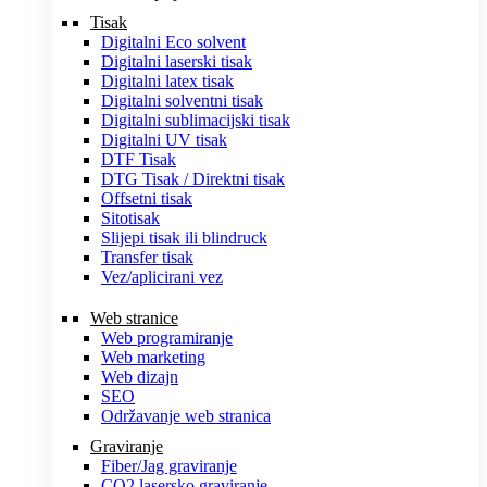
Tisak
Digitalni Eco solvent
Digitalni laserski tisak
Digitalni latex tisak
Digitalni solventni tisak
Digitalni sublimacijski tisak
Digitalni UV tisak
DTF Tisak
DTG Tisak / Direktni tisak
Offsetni tisak
Sitotisak
Slijepi tisak ili blindruck
Transfer tisak
Vez/aplicirani vez
Web stranice
Web programiranje
Web marketing
Web dizajn
SEO
Održavanje web stranica
Graviranje
Fiber/Jag graviranje
CO2 lasersko graviranje