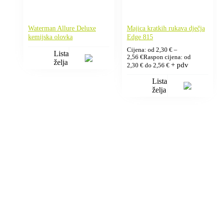
Waterman Allure Deluxe
Majica kratkih rukava dječja
kemijska olovka
Edge 815
Cijena: od
2,30
€
–
Lista
2,56
€
Raspon cijena: od
želja
+ pdv
2,30 € do 2,56 €
Lista
želja