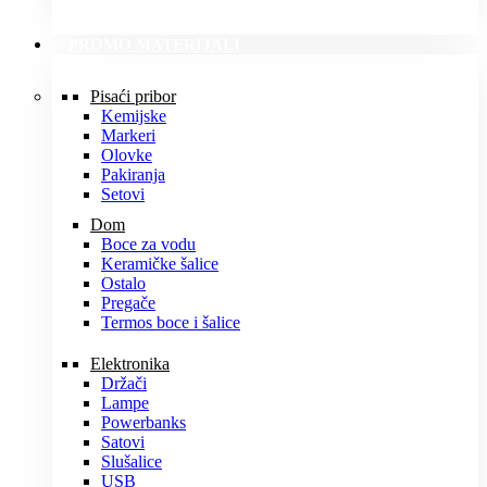
PROMO MATERIJALI
Pisaći pribor
Kemijske
Markeri
Olovke
Pakiranja
Setovi
Dom
Boce za vodu
Keramičke šalice
Ostalo
Pregače
Termos boce i šalice
Elektronika
Držači
Lampe
Powerbanks
Satovi
Slušalice
USB