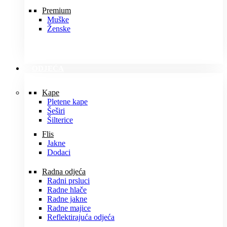
Premium
Muške
Ženske
ODJEĆA
Kape
Pletene kape
Šeširi
Šilterice
Flis
Jakne
Dodaci
Radna odjeća
Radni prsluci
Radne hlače
Radne jakne
Radne majice
Reflektirajuća odjeća