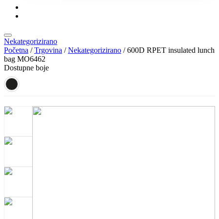
KONTAKT
KATALOZI
Nekategorizirano
Početna
/
Trgovina
/
Nekategorizirano
/ 600D RPET insulated lunch
bag MO6462
Dostupne boje