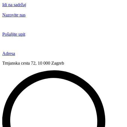
Idi na sadržaj
Nazovite nas
+385 91 6673 789
Pošaljite upit
novival@novival.hr
Adresa
Trnjanska cesta 72, 10 000 Zagreb