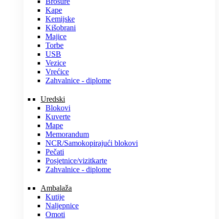
Brošure
Kape
Kemijske
Kišobrani
Majice
Torbe
USB
Vezice
Vrećice
Zahvalnice - diplome
Uredski
Blokovi
Kuverte
Mape
Memorandum
NCR/Samokopirajući blokovi
Pečati
Posjetnice/vizitkarte
Zahvalnice - diplome
Ambalaža
Kutije
Naljepnice
Omoti