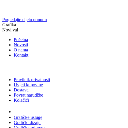
Pogledajte cijelu ponudu
Grafika
Novi val
Početna
Novosti
O nama
Kontakt
Pravilnik privatnosti
Uvjeti kupovine
Dostava
Povrat narudžbe
Kolačići
Usluge
Grafičke usluge
Grafički dizajn
Grafička priprema