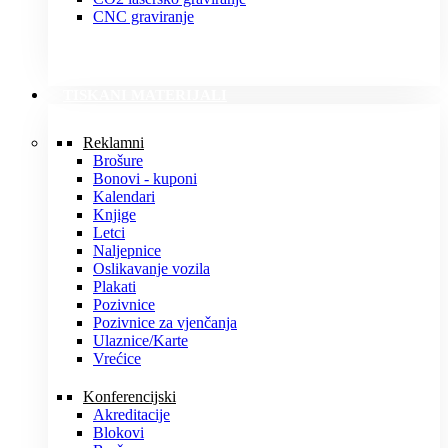
CNC graviranje
TISKANI MATERIJALI
Reklamni
Brošure
Bonovi - kuponi
Kalendari
Knjige
Letci
Naljepnice
Oslikavanje vozila
Plakati
Pozivnice
Pozivnice za vjenčanja
Ulaznice/Karte
Vrećice
Konferencijski
Akreditacije
Blokovi