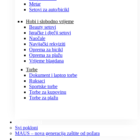
Metar
Setovi za auto/bicikl
Hobi i slobodno vrijeme
Beauty setovi
Igračke i dječji setovi
Naočale
Navijački rekviziti
Oprema za bicikl
Oprema za plažu
Vrijeme blagdana
Torbe
Dokument i laptop torbe
Ruksaci
Sportske torbe
Torbe za kupovinu
Torbe za plažu
POKLONI
Svi pokloni
MAUS – nova generacija zaštite od požara
O NAMA