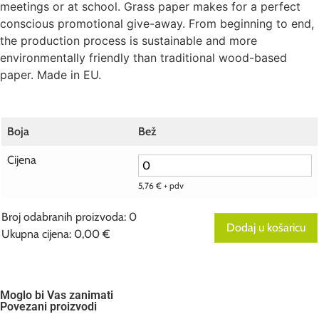
meetings or at school. Grass paper makes for a perfect
conscious promotional give-away. From beginning to end,
the production process is sustainable and more
environmentally friendly than traditional wood-based
paper. Made in EU.
Boja
Bež
Cijena
5,76
€
+ pdv
Broj odabranih proizvoda
:
0
Dodaj u košaricu
Ukupna cijena
:
0,00 €
0
Broj
odabranih
proizvoda.
Your
Moglo bi Vas zanimati
total
Povezani proizvodi
is