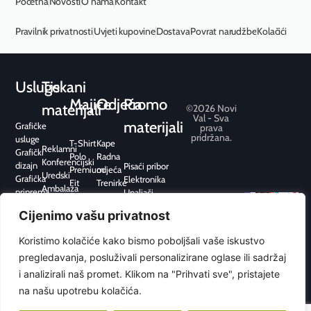
Početna
Novosti
O nama
Kontakt
Pravilnik privatnosti
Uvjeti kupovine
Dostava
Povrat narudžbe
Kolačići
Usluge
Tiskani
Majice
Odjeća
Promo
materijali
©2026 Novi
Val - Sva
materijali
Grafičke
prava
pridržana.
usluge
T-Shirt
Kape
Reklamni
Grafički
Polo
Radna
Konferencijski
dizajn
Pisaći pribor
Premium
odjeća
Uredski
Grafička
Elektronika
Fit
Trenirke
Ambalaža
priprema
Upaljači
Sport
i
Pos /
Tisak
Kišobrani
hoodice
Cijenimo vašu privatnost
Point
Web
Hobi i
Sport
of Sale
dizajn
slobodno
Flis
Koristimo kolačiće kako bismo poboljšali vaše iskustvo
Graviranje
vrijeme
Jakne i
pregledavanja, posluživali personalizirane oglase ili sadržaj
Dom
prsluci
Ured
i analizirali naš promet. Klikom na "Prihvati sve", pristajete
Ostalo
Privjesci
na našu upotrebu kolačića.
Alati
Torbe