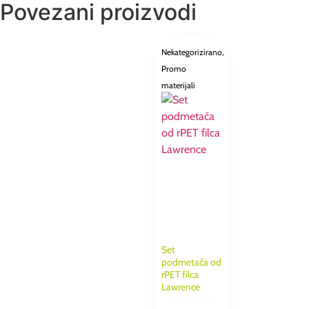
Povezani proizvodi
0,00 €
Nekategorizirano
,
Promo
materijali
Set
podmetača od
rPET filca
Lawrence