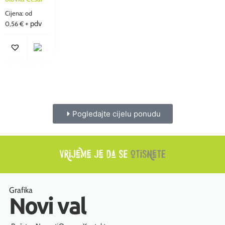
Cijena: od
+ pdv
0,56
€
Pogledajte cijelu ponudu
Grafika
Novi val