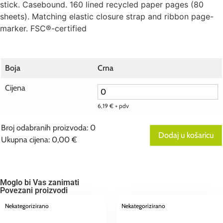
stick. Casebound. 160 lined recycled paper pages (80
sheets). Matching elastic closure strap and ribbon page-
marker. FSC®-certified
Boja
Crna
Cijena
6,19
€
+ pdv
Broj odabranih proizvoda
:
0
Dodaj u košaricu
Ukupna cijena
:
0,00 €
0
Broj
odabranih
proizvoda.
Your
Moglo bi Vas zanimati
total
Povezani proizvodi
is
0,00 €
Nekategorizirano
Nekategorizirano