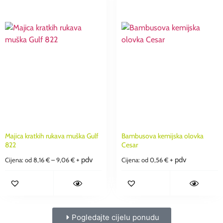
Majica kratkih rukava muška Gulf
Bambusova kemijska olovka
822
Cesar
+ pdv
+ pdv
Cijena: od
8,16
€
–
9,06
€
Cijena: od
0,56
€
Pogledajte cijelu ponudu