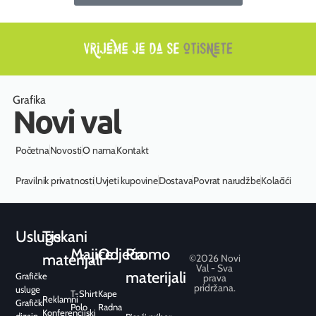
Grafika
Novi val
Početna
Novosti
O nama
Kontakt
Pravilnik privatnosti
Uvjeti kupovine
Dostava
Povrat narudžbe
Kolačići
Usluge
Tiskani
Majice
Odjeća
Promo
materijali
©2026 Novi
Val - Sva
materijali
Grafičke
prava
pridržana.
usluge
T-Shirt
Kape
Reklamni
Grafički
Polo
Radna
Konferencijski