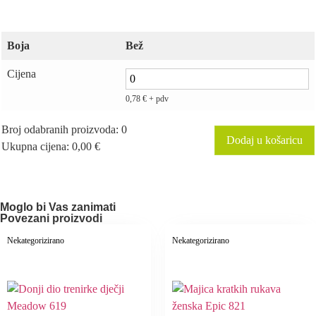
Boja
Bež
Cijena
0,78
€
+ pdv
Broj odabranih proizvoda
:
0
Dodaj u košaricu
Ukupna cijena
:
0,00
€
0
Items,
Total
$0.00
Moglo bi Vas zanimati
Povezani proizvodi
Nekategorizirano
Nekategorizirano