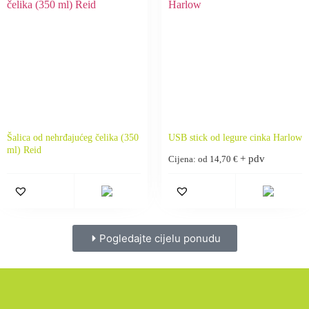
Šalica od nehrđajućeg čelika (350
USB stick od legure cinka Harlow
ml) Reid
+ pdv
Cijena: od
14,70
€
Pogledajte cijelu ponudu