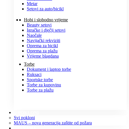
Metar
Setovi za auto/bicikl
Hobi i slobodno vrijeme
Beauty setovi
Igračke i dječji setovi
Naočale
Navijački rekviziti
Oprema za bicikl
Oprema za plažu
Vrijeme blagdana
Torbe
Dokument i laptop torbe
Ruksaci
Sportske torbe
Torbe za kupovinu
Torbe za plažu
POKLONI
Svi pokloni
MAUS – nova generacija zaštite od požara
O NAMA