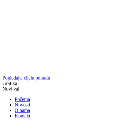
Pogledajte cijelu ponudu
Grafika
Novi val
Početna
Novosti
O nama
Kontakt