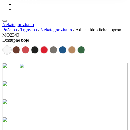
KONTAKT
KATALOZI
Nekategorizirano
Početna
/
Trgovina
/
Nekategorizirano
/ Adjustable kitchen apron
MO2349
Dostupne boje