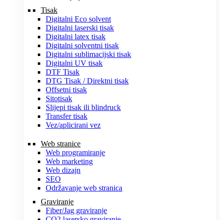
Tisak
Digitalni Eco solvent
Digitalni laserski tisak
Digitalni latex tisak
Digitalni solventni tisak
Digitalni sublimacijski tisak
Digitalni UV tisak
DTF Tisak
DTG Tisak / Direktni tisak
Offsetni tisak
Sitotisak
Slijepi tisak ili blindruck
Transfer tisak
Vez/aplicirani vez
Web stranice
Web programiranje
Web marketing
Web dizajn
SEO
Održavanje web stranica
Graviranje
Fiber/Jag graviranje
CO2 lasersko graviranje