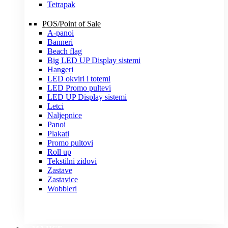
Tetrapak
POS/Point of Sale
A-panoi
Banneri
Beach flag
Big LED UP Display sistemi
Hangeri
LED okviri i totemi
LED Promo pultevi
LED UP Display sistemi
Letci
Naljepnice
Panoi
Plakati
Promo pultovi
Roll up
Tekstilni zidovi
Zastave
Zastavice
Wobbleri