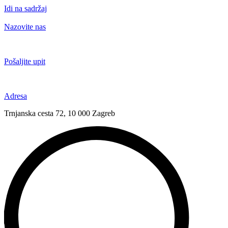
Idi na sadržaj
Nazovite nas
+385 91 6673 789
Pošaljite upit
novival@novival.hr
Adresa
Trnjanska cesta 72, 10 000 Zagreb