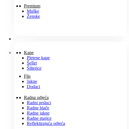
Premium
Muške
Ženske
ODJEĆA
Kape
Pletene kape
Šeširi
Šilterice
Flis
Jakne
Dodaci
Radna odjeća
Radni prsluci
Radne hlače
Radne jakne
Radne majice
Reflektirajuća odjeća