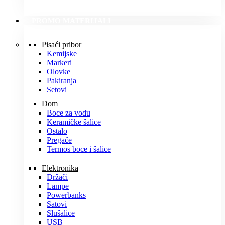
PROMO MATERIJALI
Pisaći pribor
Kemijske
Markeri
Olovke
Pakiranja
Setovi
Dom
Boce za vodu
Keramičke šalice
Ostalo
Pregače
Termos boce i šalice
Elektronika
Držači
Lampe
Powerbanks
Satovi
Slušalice
USB