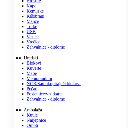
Brošure
Kape
Kemijske
Kišobrani
Majice
Torbe
USB
Vezice
Vrećice
Zahvalnice - diplome
Uredski
Blokovi
Kuverte
Mape
Memorandum
NCR/Samokopirajući blokovi
Pečati
Posjetnice/vizitkarte
Zahvalnice - diplome
Ambalaža
Kutije
Naljepnice
Omoti