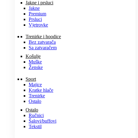
Jakne i prsluci
Jakne
Premium
Prsluci
Vjetrovke
Trenirke i hoodice
Bez zatvarača
Sa zatvaračem
Košulje
Muške
Ženske
Sport
Majice
Kratke hlače
Trenirke
Ostalo
Ostalo
Ručnici
Šalovi/buffovi
Tekstil