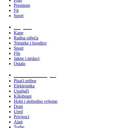
Polo
Premium
Fit
Sport
Odjeća
Kape
Radna odjeća
Trenirke i hoodice
Sport
Flis
Jakne i prsluci
Ostalo
Promo materijali
Pisaći pribor
Elektronika
Upaljači
Kišobrani
Hobi i slobodno vrijeme
Dom
Ured
Privjesci
Alati
Torbe