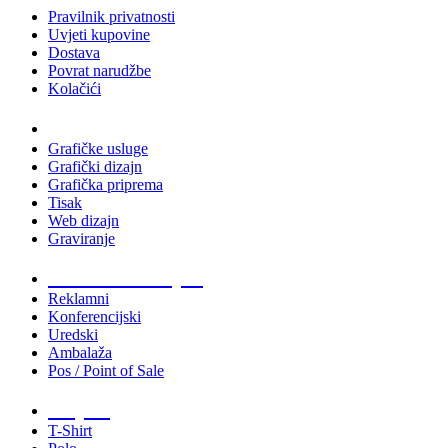
Pravilnik privatnosti
Uvjeti kupovine
Dostava
Povrat narudžbe
Kolačići
Usluge
Grafičke usluge
Grafički dizajn
Grafička priprema
Tisak
Web dizajn
Graviranje
Tiskani materijali
Reklamni
Konferencijski
Uredski
Ambalaža
Pos / Point of Sale
Majice
T-Shirt