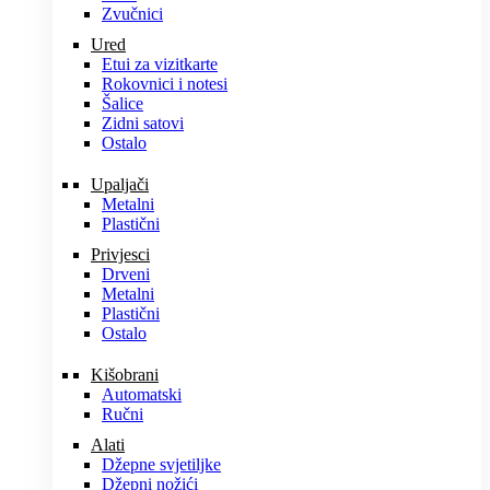
Zvučnici
Ured
Etui za vizitkarte
Rokovnici i notesi
Šalice
Zidni satovi
Ostalo
Upaljači
Metalni
Plastični
Privjesci
Drveni
Metalni
Plastični
Ostalo
Kišobrani
Automatski
Ručni
Alati
Džepne svjetiljke
Džepni nožići