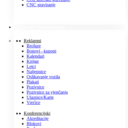
CNC graviranje
TISKANI MATERIJALI
Reklamni
Brošure
Bonovi - kuponi
Kalendari
Knjige
Letci
Naljepnice
Oslikavanje vozila
Plakati
Pozivnice
Pozivnice za vjenčanja
Ulaznice/Karte
Vrećice
Konferencijski
Akreditacije
Blokovi