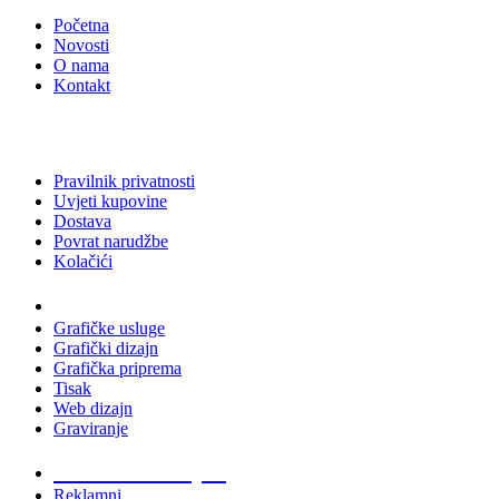
Početna
Novosti
O nama
Kontakt
Pravilnik privatnosti
Uvjeti kupovine
Dostava
Povrat narudžbe
Kolačići
Usluge
Grafičke usluge
Grafički dizajn
Grafička priprema
Tisak
Web dizajn
Graviranje
Tiskani materijali
Reklamni