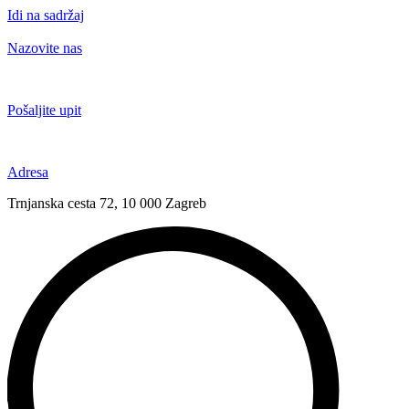
Idi na sadržaj
Nazovite nas
+385 91 6673 789
Pošaljite upit
novival@novival.hr
Adresa
Trnjanska cesta 72, 10 000 Zagreb