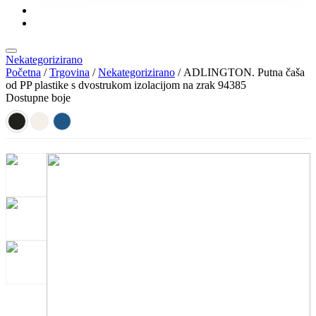
KONTAKT
KATALOZI
Nekategorizirano
Početna
/
Trgovina
/
Nekategorizirano
/ ADLINGTON. Putna čaša
od PP plastike s dvostrukom izolacijom na zrak 94385
Dostupne boje