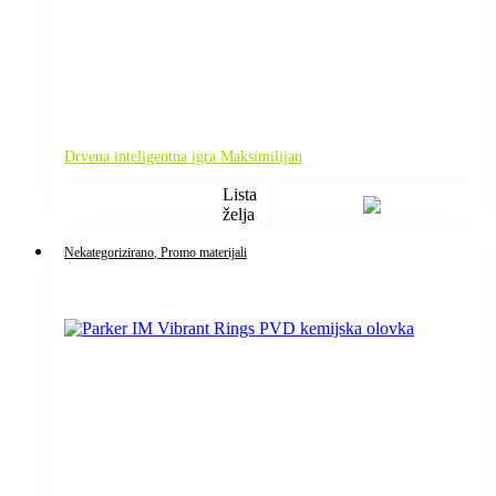
Drvena inteligentna igra Maksimilijan
Lista
želja
Nekategorizirano
, Promo materijali