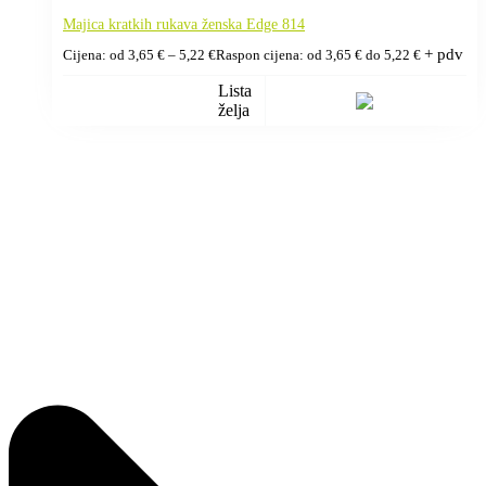
Majica kratkih rukava ženska Edge 814
+ pdv
Cijena: od
3,65
€
–
5,22
€
Raspon cijena: od 3,65 € do 5,22 €
Lista
želja