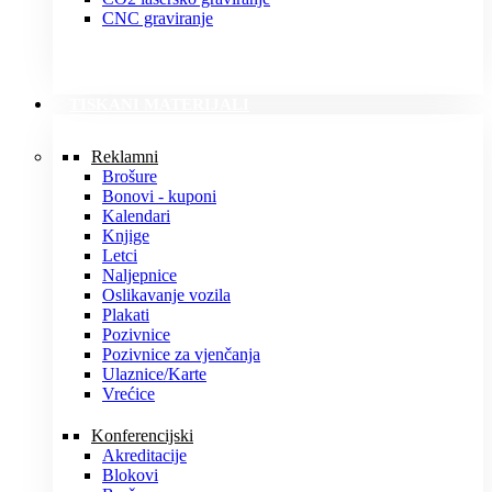
CNC graviranje
TISKANI MATERIJALI
Reklamni
Brošure
Bonovi - kuponi
Kalendari
Knjige
Letci
Naljepnice
Oslikavanje vozila
Plakati
Pozivnice
Pozivnice za vjenčanja
Ulaznice/Karte
Vrećice
Konferencijski
Akreditacije
Blokovi