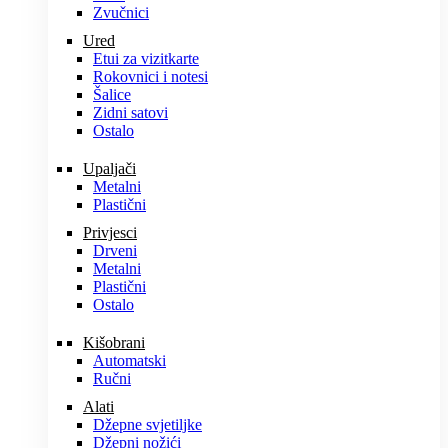
Zvučnici
Ured
Etui za vizitkarte
Rokovnici i notesi
Šalice
Zidni satovi
Ostalo
Upaljači
Metalni
Plastični
Privjesci
Drveni
Metalni
Plastični
Ostalo
Kišobrani
Automatski
Ručni
Alati
Džepne svjetiljke
Džepni nožići