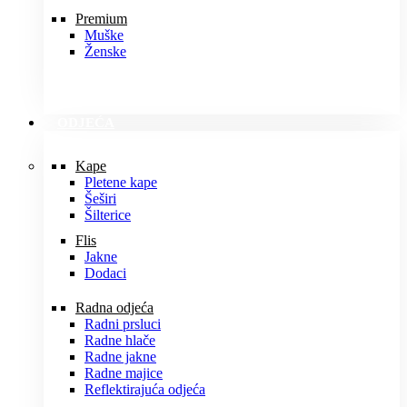
Premium
Muške
Ženske
ODJEĆA
Kape
Pletene kape
Šeširi
Šilterice
Flis
Jakne
Dodaci
Radna odjeća
Radni prsluci
Radne hlače
Radne jakne
Radne majice
Reflektirajuća odjeća