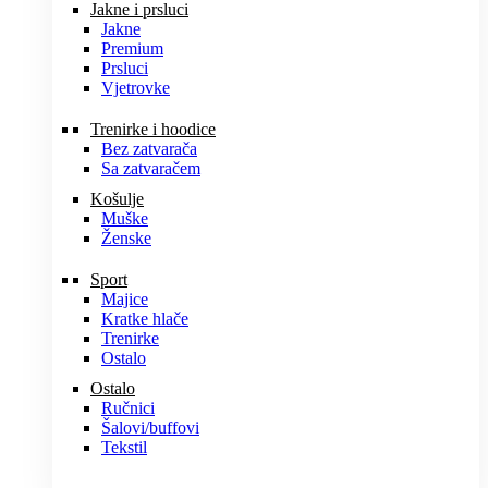
Jakne i prsluci
Jakne
Premium
Prsluci
Vjetrovke
Trenirke i hoodice
Bez zatvarača
Sa zatvaračem
Košulje
Muške
Ženske
Sport
Majice
Kratke hlače
Trenirke
Ostalo
Ostalo
Ručnici
Šalovi/buffovi
Tekstil