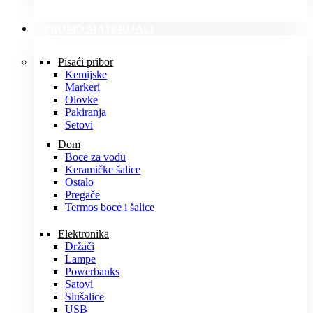
PROMO MATERIJALI
Pisaći pribor
Kemijske
Markeri
Olovke
Pakiranja
Setovi
Dom
Boce za vodu
Keramičke šalice
Ostalo
Pregače
Termos boce i šalice
Elektronika
Držači
Lampe
Powerbanks
Satovi
Slušalice
USB