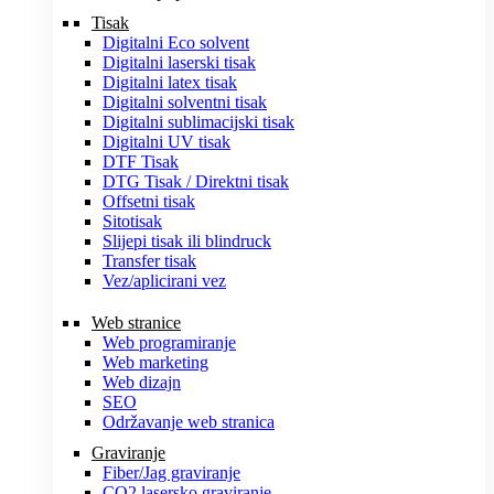
Tisak
Digitalni Eco solvent
Digitalni laserski tisak
Digitalni latex tisak
Digitalni solventni tisak
Digitalni sublimacijski tisak
Digitalni UV tisak
DTF Tisak
DTG Tisak / Direktni tisak
Offsetni tisak
Sitotisak
Slijepi tisak ili blindruck
Transfer tisak
Vez/aplicirani vez
Web stranice
Web programiranje
Web marketing
Web dizajn
SEO
Održavanje web stranica
Graviranje
Fiber/Jag graviranje
CO2 lasersko graviranje