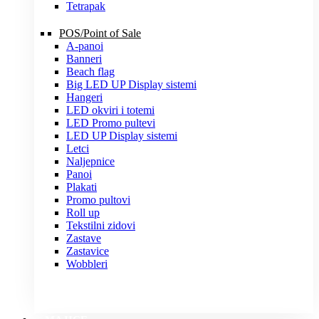
Tetrapak
POS/Point of Sale
A-panoi
Banneri
Beach flag
Big LED UP Display sistemi
Hangeri
LED okviri i totemi
LED Promo pultevi
LED UP Display sistemi
Letci
Naljepnice
Panoi
Plakati
Promo pultovi
Roll up
Tekstilni zidovi
Zastave
Zastavice
Wobbleri