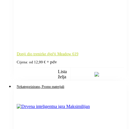
Donji dio trenirke dječji Meadow 619
+ pdv
Cijena: od
12,99
€
Lista
želja
Nekategorizirano
, Promo materijali