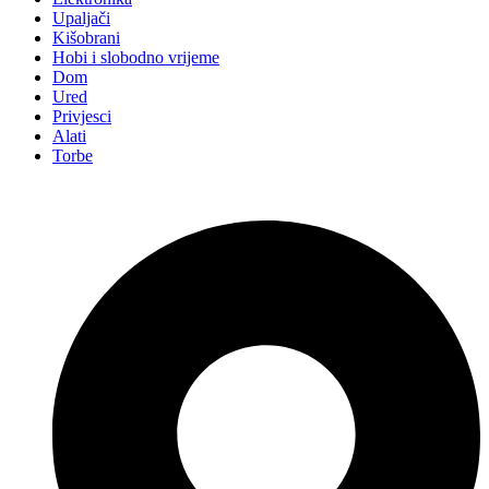
Upaljači
Kišobrani
Hobi i slobodno vrijeme
Dom
Ured
Privjesci
Alati
Torbe