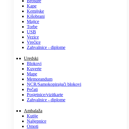
Brošure
Kape
Kemijske
Kišobrani
Majice
Torbe
USB
Vezice
Vrećice
Zahvalnice - diplome
Uredski
Blokovi
Kuverte
Mape
Memorandum
NCR/Samokopirajući blokovi
Pečati
Posjetnice/vizitkarte
Zahvalnice - diplome
Ambalaža
Kutije
Naljepnice
Omoti