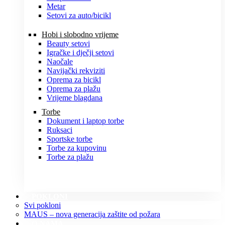
Metar
Setovi za auto/bicikl
Hobi i slobodno vrijeme
Beauty setovi
Igračke i dječji setovi
Naočale
Navijački rekviziti
Oprema za bicikl
Oprema za plažu
Vrijeme blagdana
Torbe
Dokument i laptop torbe
Ruksaci
Sportske torbe
Torbe za kupovinu
Torbe za plažu
POKLONI
Svi pokloni
MAUS – nova generacija zaštite od požara
O NAMA