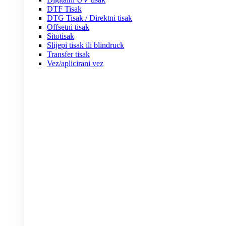
DTF Tisak
DTG Tisak / Direktni tisak
Offsetni tisak
Sitotisak
Slijepi tisak ili blindruck
Transfer tisak
Vez/aplicirani vez