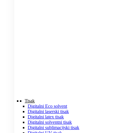
Tisak
Digitalni Eco solvent
Digitalni laserski tisak
Digitalni latex tisak
Digitalni solventni tisak
Digitalni sublimacijski tisak
Digitalni UV tisak