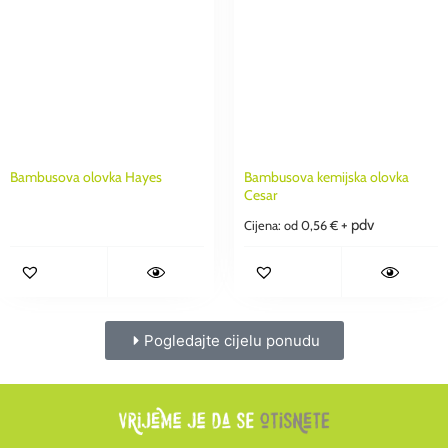
Bambusova olovka Hayes
Bambusova kemijska olovka
Cesar
+ pdv
Cijena: od
0,56
€
Pogledajte cijelu ponudu