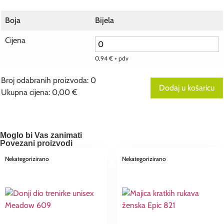
Boja
Bijela
Cijena
0,94
€
+ pdv
Broj odabranih proizvoda
:
0
Dodaj u košaricu
Ukupna cijena
:
0,00 €
0
Broj
odabranih
proizvoda.
Your
Moglo bi Vas zanimati
total
Povezani proizvodi
is
0,00 €
Nekategorizirano
Nekategorizirano