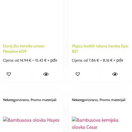
Donji dio trenirke unisex
Majica kratkih rukava ženska Epic
Meadow 609
821
+ pdv
+ pdv
Cijena: od
14,94
€
–
15,42
€
Cijena: od
7,86
€
–
8,16
€
Nekategorizirano
, Promo materijali
Nekategorizirano
, Promo materijali