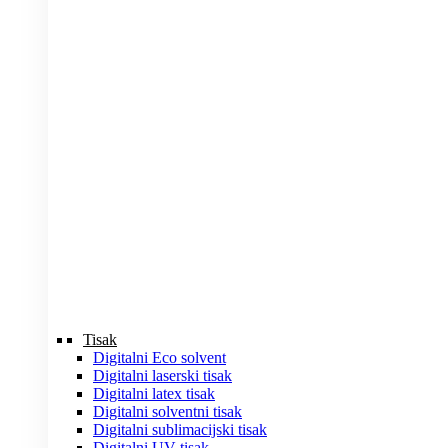
Tisak
Digitalni Eco solvent
Digitalni laserski tisak
Digitalni latex tisak
Digitalni solventni tisak
Digitalni sublimacijski tisak
Digitalni UV tisak