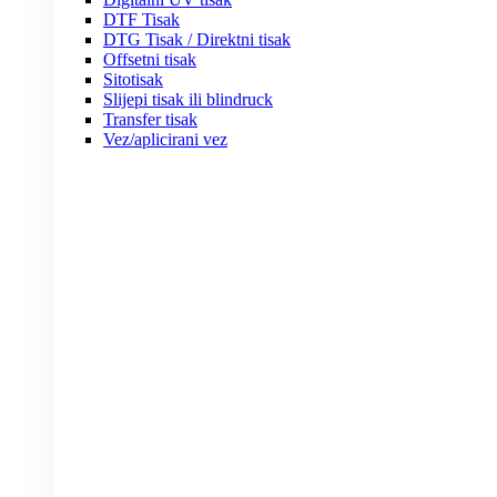
DTF Tisak
DTG Tisak / Direktni tisak
Offsetni tisak
Sitotisak
Slijepi tisak ili blindruck
Transfer tisak
Vez/aplicirani vez