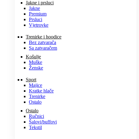
Jakne i prsluci
Jakne
Premium
Prsluci
Vjetrovke
Trenirke i hoodice
Bez zatvarača
Sa zatvaračem
Košulje
Muške
Ženske
Sport
Majice
Kratke hlače
Trenirke
Ostalo
Ostalo
Ručnici
Šalovi/buffovi
Tekstil