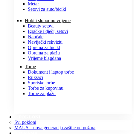
Metar
Setovi za auto/bicikl
Hobi i slobodno vrijeme
Beauty setovi
Igračke i dječji setovi
Naočale
Navijački rekviziti
Oprema za bicikl
Oprema za plažu
Vrijeme blagdana
Torbe
Dokument i laptop torbe
Ruksaci
Sportske torbe
Torbe za kupovinu
Torbe za plažu
POKLONI
Svi pokloni
MAUS – nova generacija zaštite od požara
O NAMA