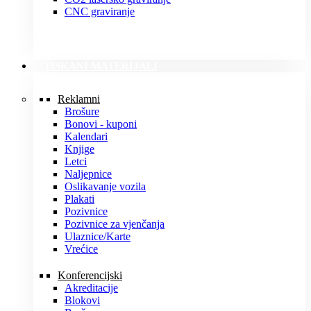
CNC graviranje
TISKANI MATERIJALI
Reklamni
Brošure
Bonovi - kuponi
Kalendari
Knjige
Letci
Naljepnice
Oslikavanje vozila
Plakati
Pozivnice
Pozivnice za vjenčanja
Ulaznice/Karte
Vrećice
Konferencijski
Akreditacije
Blokovi