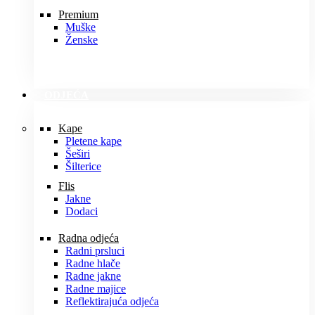
Premium
Muške
Ženske
ODJEĆA
Kape
Pletene kape
Šeširi
Šilterice
Flis
Jakne
Dodaci
Radna odjeća
Radni prsluci
Radne hlače
Radne jakne
Radne majice
Reflektirajuća odjeća