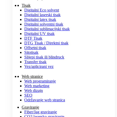
Tisak
Digitalni Eco solvent
Digitalni laserski tisak
Digitalni latex tisak
Digitalni solventni tisak
Digitalni sublimacijski tisak
Digitalni UV tisak
DTF Tisak
DTG Tisak / Direktni tisak
Offsetni tisak
Sitotisak
Slijepi tisak ili blindruck
Transfer tisak
Vez/aplicirani vez
Web stranice
Web programiranje
Web marketing
Web dizajn
SEO
Održavanje web stranica
Graviranje
Fiber/Jag graviranje
CO2 lasersko graviranje