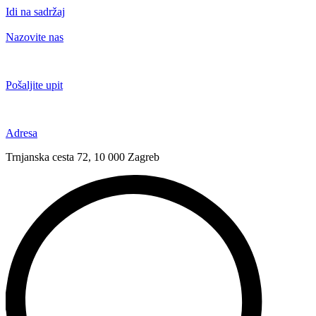
Idi na sadržaj
Nazovite nas
+385 91 6673 789
Pošaljite upit
novival@novival.hr
Adresa
Trnjanska cesta 72, 10 000 Zagreb