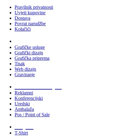
Pravilnik privatnosti
Uvjeti kupovine
Dostava
Povrat narudžbe
Kolačići
Usluge
Grafičke usluge
Grafički dizajn
Grafička priprema
Tisak
Web dizajn
Graviranje
Tiskani materijali
Reklamni
Konferencijski
Uredski
Ambalaža
Pos / Point of Sale
Majice
T-Shirt