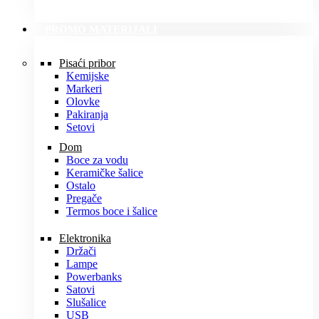
PROMO MATERIJALI
Pisaći pribor
Kemijske
Markeri
Olovke
Pakiranja
Setovi
Dom
Boce za vodu
Keramičke šalice
Ostalo
Pregače
Termos boce i šalice
Elektronika
Držači
Lampe
Powerbanks
Satovi
Slušalice
USB