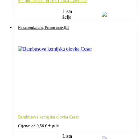
Set podmetača od rPET filca Lawrence
Lista
želja
Nekategorizirano
, Promo materijali
Bambusova kemijska olovka Cesar
+ pdv
Cijena: od
0,56
€
Lista