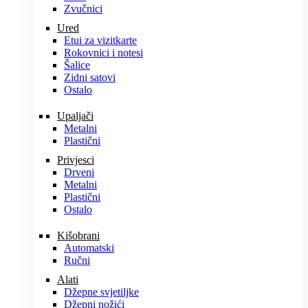
Zvučnici
Ured
Etui za vizitkarte
Rokovnici i notesi
Šalice
Zidni satovi
Ostalo
Upaljači
Metalni
Plastični
Privjesci
Drveni
Metalni
Plastični
Ostalo
Kišobrani
Automatski
Ručni
Alati
Džepne svjetiljke
Džepni nožići