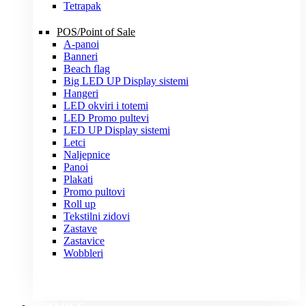
Tetrapak
POS/Point of Sale
A-panoi
Banneri
Beach flag
Big LED UP Display sistemi
Hangeri
LED okviri i totemi
LED Promo pultevi
LED UP Display sistemi
Letci
Naljepnice
Panoi
Plakati
Promo pultovi
Roll up
Tekstilni zidovi
Zastave
Zastavice
Wobbleri