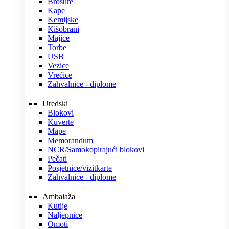
Brošure
Kape
Kemijske
Kišobrani
Majice
Torbe
USB
Vezice
Vrećice
Zahvalnice - diplome
Uredski
Blokovi
Kuverte
Mape
Memorandum
NCR/Samokopirajući blokovi
Pečati
Posjetnice/vizitkarte
Zahvalnice - diplome
Ambalaža
Kutije
Naljepnice
Omoti