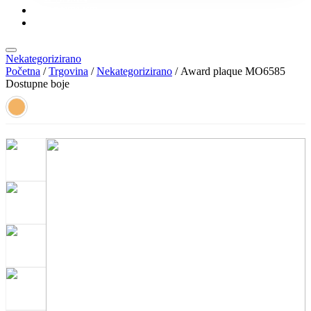
KONTAKT
KATALOZI
Nekategorizirano
Početna
/
Trgovina
/
Nekategorizirano
/ Award plaque MO6585
Dostupne boje