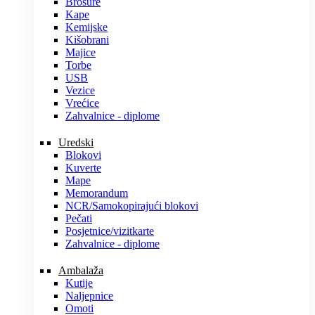
Brošure
Kape
Kemijske
Kišobrani
Majice
Torbe
USB
Vezice
Vrećice
Zahvalnice - diplome
Uredski
Blokovi
Kuverte
Mape
Memorandum
NCR/Samokopirajući blokovi
Pečati
Posjetnice/vizitkarte
Zahvalnice - diplome
Ambalaža
Kutije
Naljepnice
Omoti