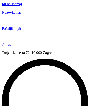
Idi na sadržaj
Nazovite nas
+385 91 6673 789
Pošaljite upit
novival@novival.hr
Adresa
Trnjanska cesta 72, 10 000 Zagreb