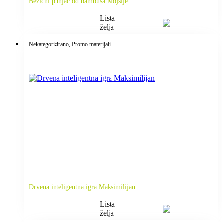
Bežični punjač od bambusa Mojsije
Lista
želja
Nekategorizirano
, Promo materijali
Drvena inteligentna igra Maksimilijan
Lista
želja