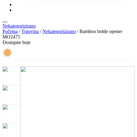
KONTAKT
KATALOZI
Nekategorizirano
Početna
/
Trgovina
/
Nekategorizirano
/ Bamboo bottle opener
MO2475
Dostupne boje