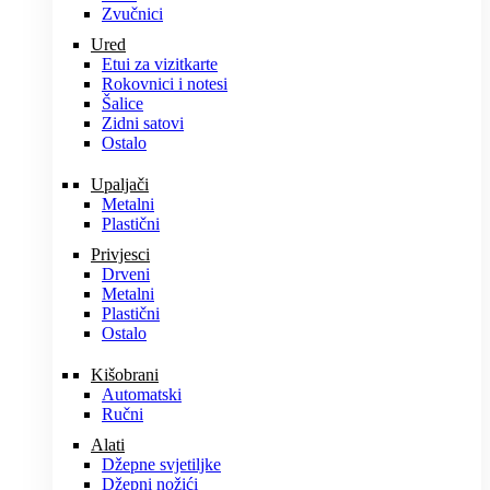
Zvučnici
Ured
Etui za vizitkarte
Rokovnici i notesi
Šalice
Zidni satovi
Ostalo
Upaljači
Metalni
Plastični
Privjesci
Drveni
Metalni
Plastični
Ostalo
Kišobrani
Automatski
Ručni
Alati
Džepne svjetiljke
Džepni nožići