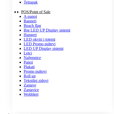
Tetrapak
POS/Point of Sale
A-panoi
Banneri
Beach flag
Big LED UP Display sistemi
Hangeri
LED okviri i totemi
LED Promo pultevi
LED UP Display sistemi
Letci
Naljepnice
Panoi
Plakati
Promo pultovi
Roll up
Tekstilni zidovi
Zastave
Zastavice
Wobbleri