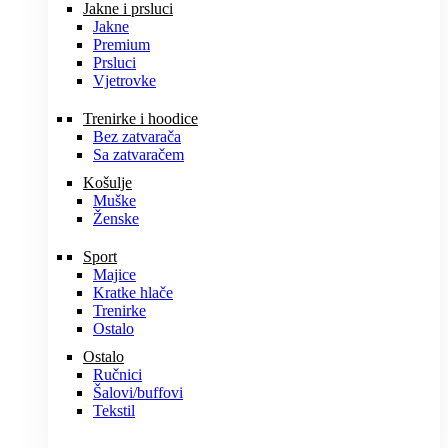
Jakne i prsluci
Jakne
Premium
Prsluci
Vjetrovke
Trenirke i hoodice
Bez zatvarača
Sa zatvaračem
Košulje
Muške
Ženske
Sport
Majice
Kratke hlače
Trenirke
Ostalo
Ostalo
Ručnici
Šalovi/buffovi
Tekstil