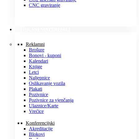
CNC graviranje
TISKANI MATERIJALI
Reklamni
Brošure
Bonovi - kuponi
Kalendari
Knjige
Letci
Naljepnice
Oslikavanje vozila
Plakati
Pozivnice
Pozivnice za vjenčanja
Ulaznice/Karte
Vrećice
Konferencijski
Akreditacije
Blokovi