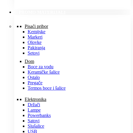
PROMO MATERIJALI
Pisaći pribor
Kemijske
Markeri
Olovke
Pakiranja
Setovi
Dom
Boce za vodu
Keramičke šalice
Ostalo
Pregače
Termos boce i šalice
Elektronika
Držači
Lampe
Powerbanks
Satovi
Slušalice
USB