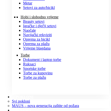
Metar
Setovi za auto/bicikl
Hobi i slobodno vrijeme
Beauty setovi
Igračke i dječji setovi
Naočale
Navijački rekviziti
Oprema za bicikl
Oprema za plažu
Vrijeme blagdana
Torbe
Dokument i laptop torbe
Ruksaci
Sportske torbe
Torbe za kupovinu
Torbe za plažu
POKLONI
Svi pokloni
MAUS – nova generacija zaštite od požara
O NAMA