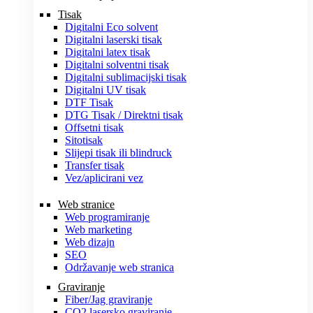
Tisak
Digitalni Eco solvent
Digitalni laserski tisak
Digitalni latex tisak
Digitalni solventni tisak
Digitalni sublimacijski tisak
Digitalni UV tisak
DTF Tisak
DTG Tisak / Direktni tisak
Offsetni tisak
Sitotisak
Slijepi tisak ili blindruck
Transfer tisak
Vez/aplicirani vez
Web stranice
Web programiranje
Web marketing
Web dizajn
SEO
Održavanje web stranica
Graviranje
Fiber/Jag graviranje
CO2 lasersko graviranje