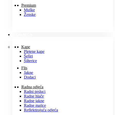
Premium
Muške
Ženske
ODJEĆA
Kape
Pletene kape
Šeširi
Šilterice
Flis
Jakne
Dodaci
Radna odjeća
Radni prsluci
Radne hlače
Radne jakne
Radne majice
Reflektirajuća odjeća