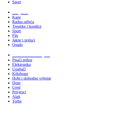
Sport
Odjeća
Kape
Radna odjeća
Trenirke i hoodice
Sport
Flis
Jakne i prsluci
Ostalo
Promo materijali
Pisaći pribor
Elektronika
Upaljači
Kišobrani
Hobi i slobodno vrijeme
Dom
Ured
Privjesci
Alati
Torbe