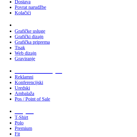
Dostava
Povrat narudžbe
Kolačići
Usluge
Grafičke usluge
Grafički dizajn
Grafička priprema
Tisak
Web dizajn
Graviranje
Tiskani materijali
Reklamni
Konferencijski
Uredski
Ambalaža
Pos / Point of Sale
Majice
T-Shirt
Polo
Premium
Fit