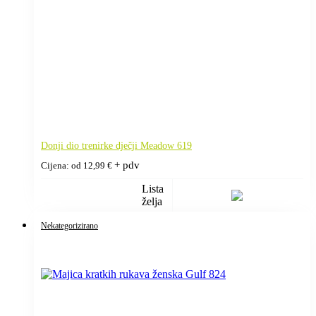
Donji dio trenirke dječji Meadow 619
+ pdv
Cijena: od
12,99
€
Lista
želja
Nekategorizirano