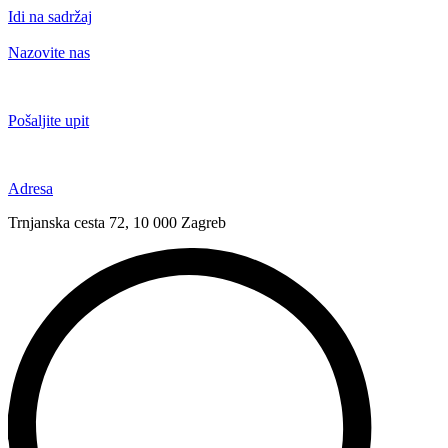
Idi na sadržaj
Nazovite nas
+385 91 6673 789
Pošaljite upit
novival@novival.hr
Adresa
Trnjanska cesta 72, 10 000 Zagreb