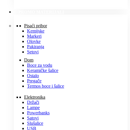
PROMO MATERIJALI
Pisaći pribor
Kemijske
Markeri
Olovke
Pakiranja
Setovi
Dom
Boce za vodu
Keramičke šalice
Ostalo
Pregače
Termos boce i šalice
Elektronika
Držači
Lampe
Powerbanks
Satovi
Slušalice
USB