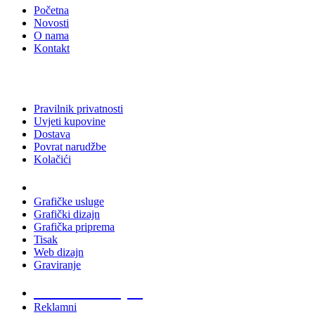
Početna
Novosti
O nama
Kontakt
Pravilnik privatnosti
Uvjeti kupovine
Dostava
Povrat narudžbe
Kolačići
Usluge
Grafičke usluge
Grafički dizajn
Grafička priprema
Tisak
Web dizajn
Graviranje
Tiskani materijali
Reklamni