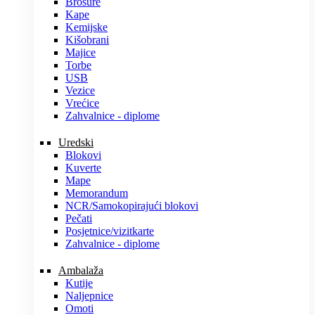
Brošure
Kape
Kemijske
Kišobrani
Majice
Torbe
USB
Vezice
Vrećice
Zahvalnice - diplome
Uredski
Blokovi
Kuverte
Mape
Memorandum
NCR/Samokopirajući blokovi
Pečati
Posjetnice/vizitkarte
Zahvalnice - diplome
Ambalaža
Kutije
Naljepnice
Omoti