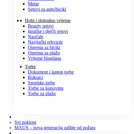
Metar
Setovi za auto/bicikl
Hobi i slobodno vrijeme
Beauty setovi
Igračke i dječji setovi
Naočale
Navijački rekviziti
Oprema za bicikl
Oprema za plažu
Vrijeme blagdana
Torbe
Dokument i laptop torbe
Ruksaci
Sportske torbe
Torbe za kupovinu
Torbe za plažu
POKLONI
Svi pokloni
MAUS – nova generacija zaštite od požara
O NAMA