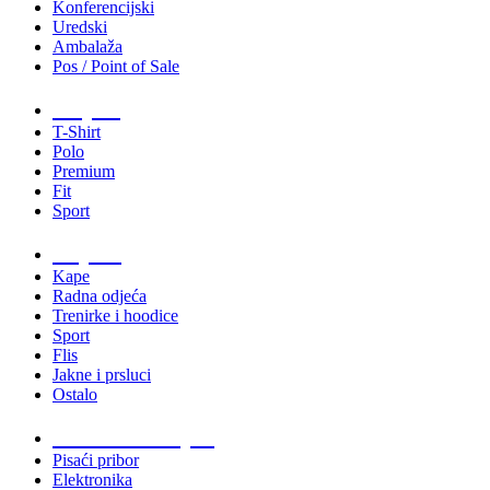
Konferencijski
Uredski
Ambalaža
Pos / Point of Sale
Majice
T-Shirt
Polo
Premium
Fit
Sport
Odjeća
Kape
Radna odjeća
Trenirke i hoodice
Sport
Flis
Jakne i prsluci
Ostalo
Promo materijali
Pisaći pribor
Elektronika