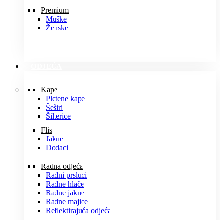
Premium
Muške
Ženske
ODJEĆA
Kape
Pletene kape
Šeširi
Šilterice
Flis
Jakne
Dodaci
Radna odjeća
Radni prsluci
Radne hlače
Radne jakne
Radne majice
Reflektirajuća odjeća