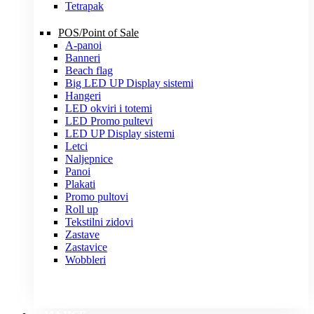
Tetrapak
POS/Point of Sale
A-panoi
Banneri
Beach flag
Big LED UP Display sistemi
Hangeri
LED okviri i totemi
LED Promo pultevi
LED UP Display sistemi
Letci
Naljepnice
Panoi
Plakati
Promo pultovi
Roll up
Tekstilni zidovi
Zastave
Zastavice
Wobbleri