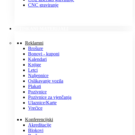
CNC graviranje
TISKANI MATERIJALI
Reklamni
Brošure
Bonovi - kuponi
Kalendari
Knjige
Letci
Naljepnice
Oslikavanje vozila
Plakati
Pozivnice
Pozivnice za vjenčanja
Ulaznice/Karte
Vrećice
Konferencijski
Akreditacije
Blokovi