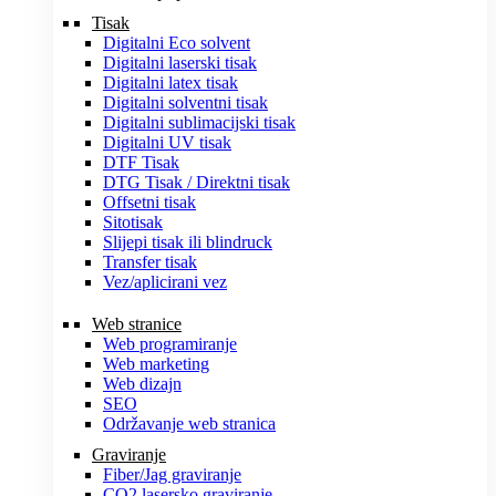
Tisak
Digitalni Eco solvent
Digitalni laserski tisak
Digitalni latex tisak
Digitalni solventni tisak
Digitalni sublimacijski tisak
Digitalni UV tisak
DTF Tisak
DTG Tisak / Direktni tisak
Offsetni tisak
Sitotisak
Slijepi tisak ili blindruck
Transfer tisak
Vez/aplicirani vez
Web stranice
Web programiranje
Web marketing
Web dizajn
SEO
Održavanje web stranica
Graviranje
Fiber/Jag graviranje
CO2 lasersko graviranje