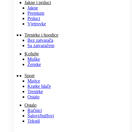
Jakne i prsluci
Jakne
Premium
Prsluci
Vjetrovke
Trenirke i hoodice
Bez zatvarača
Sa zatvaračem
Košulje
Muške
Ženske
Sport
Majice
Kratke hlače
Trenirke
Ostalo
Ostalo
Ručnici
Šalovi/buffovi
Tekstil