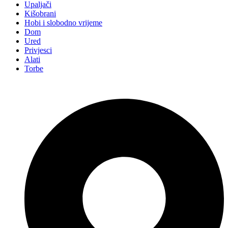
Upaljači
Kišobrani
Hobi i slobodno vrijeme
Dom
Ured
Privjesci
Alati
Torbe