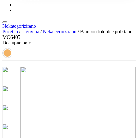
KONTAKT
KATALOZI
Nekategorizirano
Početna
/
Trgovina
/
Nekategorizirano
/ Bamboo foldable pot stand
MO6405
Dostupne boje