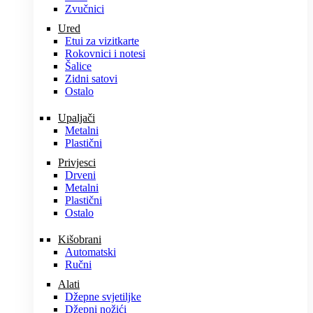
Zvučnici
Ured
Etui za vizitkarte
Rokovnici i notesi
Šalice
Zidni satovi
Ostalo
Upaljači
Metalni
Plastični
Privjesci
Drveni
Metalni
Plastični
Ostalo
Kišobrani
Automatski
Ručni
Alati
Džepne svjetiljke
Džepni nožići