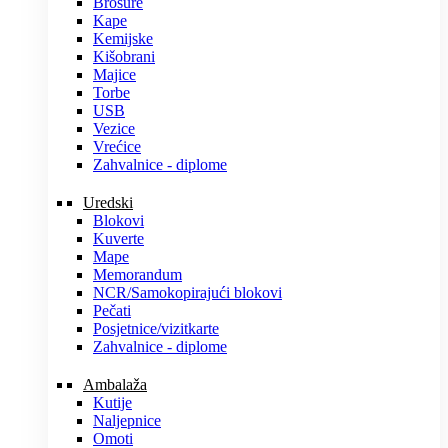
Brošure
Kape
Kemijske
Kišobrani
Majice
Torbe
USB
Vezice
Vrećice
Zahvalnice - diplome
Uredski
Blokovi
Kuverte
Mape
Memorandum
NCR/Samokopirajući blokovi
Pečati
Posjetnice/vizitkarte
Zahvalnice - diplome
Ambalaža
Kutije
Naljepnice
Omoti