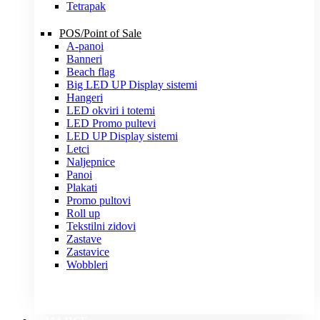
Tetrapak
POS/Point of Sale
A-panoi
Banneri
Beach flag
Big LED UP Display sistemi
Hangeri
LED okviri i totemi
LED Promo pultevi
LED UP Display sistemi
Letci
Naljepnice
Panoi
Plakati
Promo pultovi
Roll up
Tekstilni zidovi
Zastave
Zastavice
Wobbleri