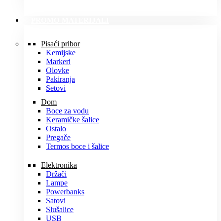
PROMO MATERIJALI
Pisaći pribor
Kemijske
Markeri
Olovke
Pakiranja
Setovi
Dom
Boce za vodu
Keramičke šalice
Ostalo
Pregače
Termos boce i šalice
Elektronika
Držači
Lampe
Powerbanks
Satovi
Slušalice
USB