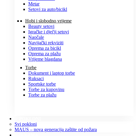
Metar
Setovi za auto/bicikl
Hobi i slobodno vrijeme
Beauty setovi
Igračke i dječji setovi
Naočale
Navijački rekviziti
Oprema za bicikl
Oprema za plažu
Vrijeme blagdana
Torbe
Dokument i laptop torbe
Ruksaci
Sportske torbe
Torbe za kupovinu
Torbe za plažu
POKLONI
Svi pokloni
MAUS – nova generacija zaštite od požara
O NAMA