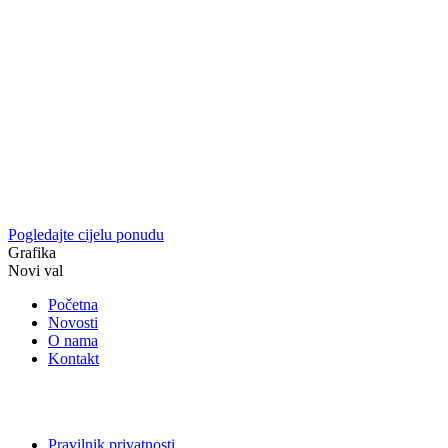
Pogledajte cijelu ponudu
Grafika
Novi val
Početna
Novosti
O nama
Kontakt
Pravilnik privatnosti