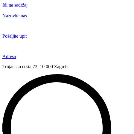
Idi na sadržaj
Nazovite nas
+385 91 6673 789
Pošaljite upit
novival@novival.hr
Adresa
Trnjanska cesta 72, 10 000 Zagreb