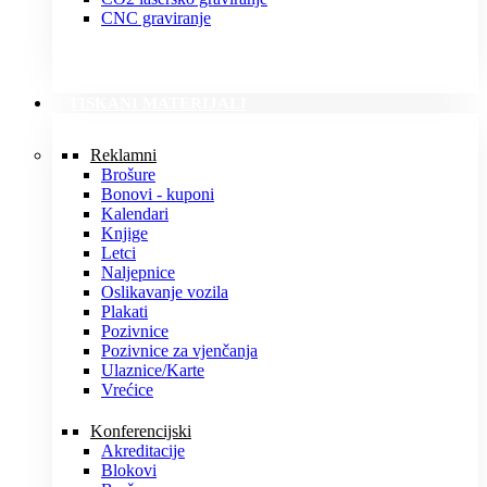
CNC graviranje
TISKANI MATERIJALI
Reklamni
Brošure
Bonovi - kuponi
Kalendari
Knjige
Letci
Naljepnice
Oslikavanje vozila
Plakati
Pozivnice
Pozivnice za vjenčanja
Ulaznice/Karte
Vrećice
Konferencijski
Akreditacije
Blokovi