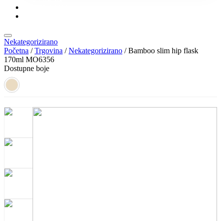
KONTAKT
KATALOZI
Nekategorizirano
Početna
/
Trgovina
/
Nekategorizirano
/ Bamboo slim hip flask
170ml MO6356
Dostupne boje