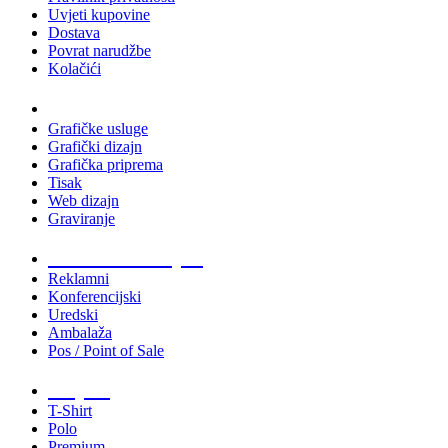
Uvjeti kupovine
Dostava
Povrat narudžbe
Kolačići
Usluge
Grafičke usluge
Grafički dizajn
Grafička priprema
Tisak
Web dizajn
Graviranje
Tiskani materijali
Reklamni
Konferencijski
Uredski
Ambalaža
Pos / Point of Sale
Majice
T-Shirt
Polo
Premium