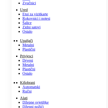
Zvučnici
Ured
Etui za vizitkarte
Rokovnici i notesi
Šalice
Zidni satovi
Ostalo
Upaljači
Metalni
Plastični
Privjesci
Drveni
Metalni
Plastični
Ostalo
Kišobrani
Automatski
Ručni
Alati
Džepne svjetiljke
Džepni nožići