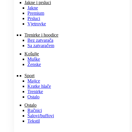
Jakne i prsluci
Jakne
Premium
Prsluci
Vjetrovke
Trenirke i hoodice
Bez zatvarača
Sa zatvaračem
Košulje
Muške
Ženske
Sport
Majice
Kratke hlače
Trenirke
Ostalo
Ostalo
Ručnici
Šalovi/buffovi
Tekstil