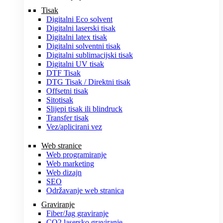
Tisak
Digitalni Eco solvent
Digitalni laserski tisak
Digitalni latex tisak
Digitalni solventni tisak
Digitalni sublimacijski tisak
Digitalni UV tisak
DTF Tisak
DTG Tisak / Direktni tisak
Offsetni tisak
Sitotisak
Slijepi tisak ili blindruck
Transfer tisak
Vez/aplicirani vez
Web stranice
Web programiranje
Web marketing
Web dizajn
SEO
Održavanje web stranica
Graviranje
Fiber/Jag graviranje
CO2 lasersko graviranje