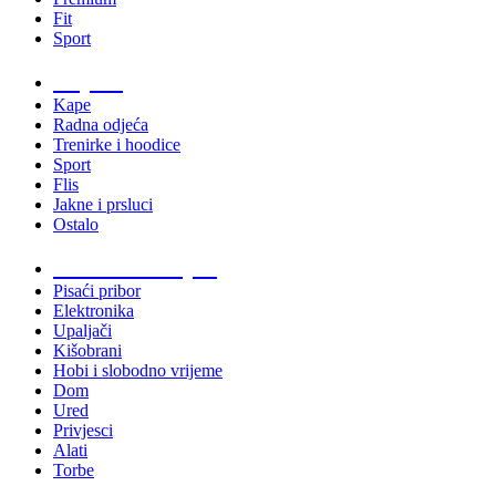
Fit
Sport
Odjeća
Kape
Radna odjeća
Trenirke i hoodice
Sport
Flis
Jakne i prsluci
Ostalo
Promo materijali
Pisaći pribor
Elektronika
Upaljači
Kišobrani
Hobi i slobodno vrijeme
Dom
Ured
Privjesci
Alati
Torbe