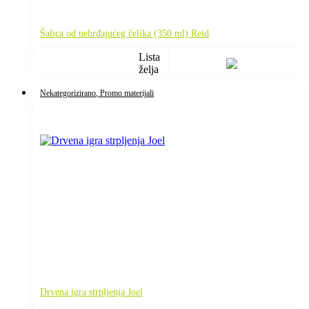
Šalica od nehrđajućeg čelika (350 ml) Reid
Lista
želja
Nekategorizirano
, Promo materijali
Drvena igra strpljenja Joel