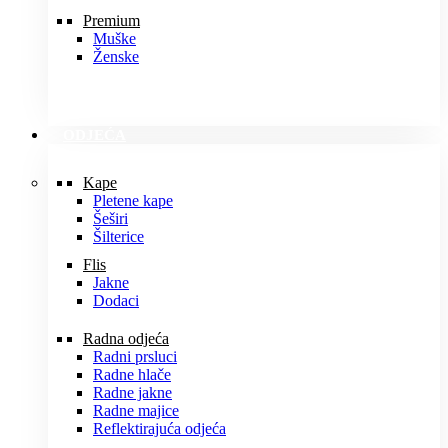
Premium
Muške
Ženske
ODJEĆA
Kape
Pletene kape
Šeširi
Šilterice
Flis
Jakne
Dodaci
Radna odjeća
Radni prsluci
Radne hlače
Radne jakne
Radne majice
Reflektirajuća odjeća