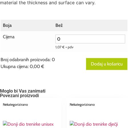
material the thickness and surface can vary.
Boja
Bež
Cijena
1,07
€
+ pdv
Broj odabranih proizvoda
:
0
Dodaj u košaricu
Ukupna cijena
:
0,00 €
0
Broj
odabranih
proizvoda.
Your
Moglo bi Vas zanimati
total
Povezani proizvodi
is
0,00 €
Nekategorizirano
Nekategorizirano