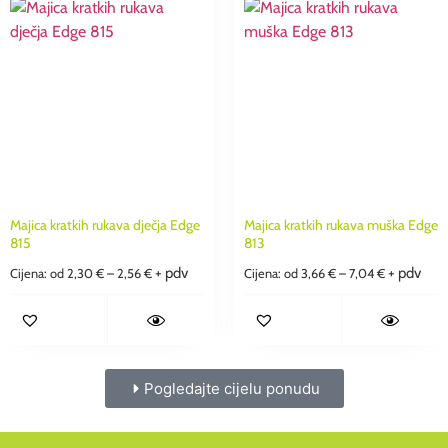
Majica kratkih rukava dječja Edge
Majica kratkih rukava muška Edge
815
813
+ pdv
+ pdv
Cijena: od
2,30
€
–
2,56
€
Cijena: od
3,66
€
–
7,04
€
Pogledajte cijelu ponudu