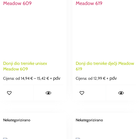
Donji dio trenirke unisex
Donji dio trenirke dječji Meadow
Meadow 609
619
+ pdv
+ pdv
Cijena: od
14,94
€
–
15,42
€
Cijena: od
12,99
€
Nekategorizirano
Nekategorizirano