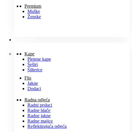
Premium
Muške
Ženske
ODJEĆA
Kape
Pletene kape
Šeširi
Šilterice
Flis
Jakne
Dodaci
Radna odjeća
Radni prsluci
Radne hlače
Radne jakne
Radne majice
Reflektirajuća odjeća