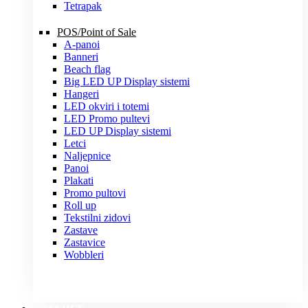
Tetrapak
POS/Point of Sale
A-panoi
Banneri
Beach flag
Big LED UP Display sistemi
Hangeri
LED okviri i totemi
LED Promo pultevi
LED UP Display sistemi
Letci
Naljepnice
Panoi
Plakati
Promo pultovi
Roll up
Tekstilni zidovi
Zastave
Zastavice
Wobbleri