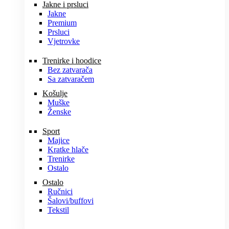
Jakne i prsluci
Jakne
Premium
Prsluci
Vjetrovke
Trenirke i hoodice
Bez zatvarača
Sa zatvaračem
Košulje
Muške
Ženske
Sport
Majice
Kratke hlače
Trenirke
Ostalo
Ostalo
Ručnici
Šalovi/buffovi
Tekstil