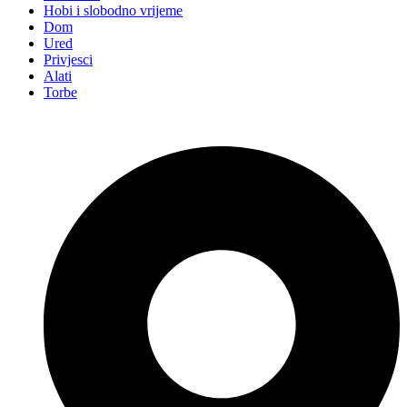
Hobi i slobodno vrijeme
Dom
Ured
Privjesci
Alati
Torbe