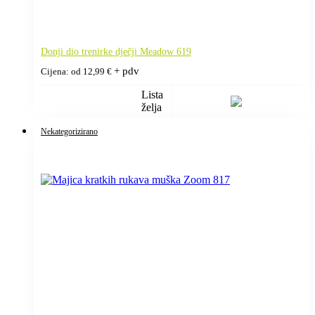
Donji dio trenirke dječji Meadow 619
+ pdv
Cijena: od
12,99
€
Lista
želja
Nekategorizirano