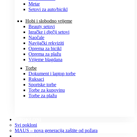
Metar
Setovi za auto/bicikl
Hobi i slobodno vrijeme
Beauty setovi
Igračke i dječji setovi
Naočale
Navijački rekviziti
Oprema za bicikl
Oprema za plažu
Vrijeme blagdana
Torbe
Dokument i laptop torbe
Ruksaci
Sportske torbe
Torbe za kupovinu
Torbe za plažu
POKLONI
Svi pokloni
MAUS – nova generacija zaštite od požara
O NAMA