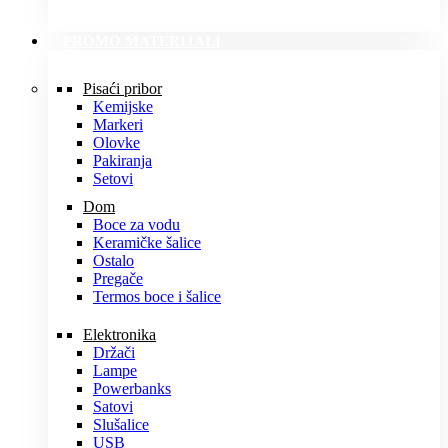
PROMO MATERIJALI
Pisaći pribor
Kemijske
Markeri
Olovke
Pakiranja
Setovi
Dom
Boce za vodu
Keramičke šalice
Ostalo
Pregače
Termos boce i šalice
Elektronika
Držači
Lampe
Powerbanks
Satovi
Slušalice
USB