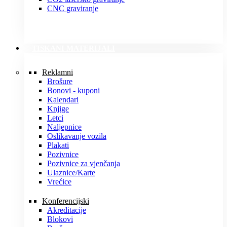
CNC graviranje
TISKANI MATERIJALI
Reklamni
Brošure
Bonovi - kuponi
Kalendari
Knjige
Letci
Naljepnice
Oslikavanje vozila
Plakati
Pozivnice
Pozivnice za vjenčanja
Ulaznice/Karte
Vrećice
Konferencijski
Akreditacije
Blokovi