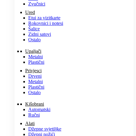
Zvučnici
Ured
Etui za vizitkarte
Rokovnici i notesi
Šalice
Zidni satovi
Ostalo
Upaljači
Metalni
Plastični
Privjesci
Drveni
Metalni
Plastični
Ostalo
Kišobrani
Automatski
Ručni
Alati
Džepne svjetiljke
Džepni nožići