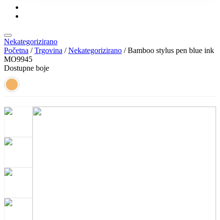
KONTAKT
KATALOZI
Nekategorizirano
Početna
/
Trgovina
/
Nekategorizirano
/ Bamboo stylus pen blue ink
MO9945
Dostupne boje