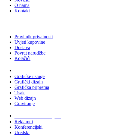
O nama
Kontakt
Pravilnik privatnosti
Uvjeti kupovine
Dostava
Povrat narudžbe
Kolačići
Usluge
Grafičke usluge
Grafički dizajn
Grafička priprema
Tisak
Web dizajn
Graviranje
Tiskani materijali
Reklamni
Konferencijski
Uredski