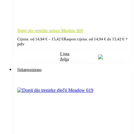
Donji dio trenirke unisex Meadow 609
+
Cijena: od
14,94
€
–
15,42
€
Raspon cijena: od 14,94 € do 15,42 €
pdv
Lista
želja
Nekategorizirano