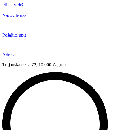
Idi na sadržaj
Nazovite nas
+385 91 6673 789
Pošaljite upit
novival@novival.hr
Adresa
Trnjanska cesta 72, 10 000 Zagreb