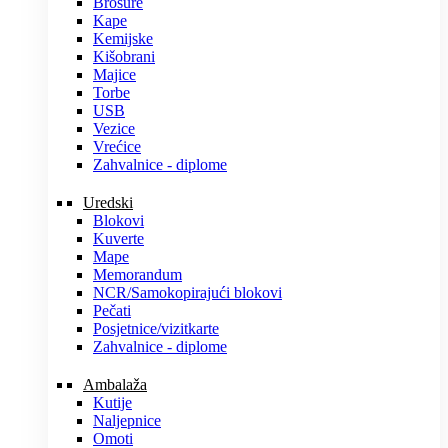
Brošure
Kape
Kemijske
Kišobrani
Majice
Torbe
USB
Vezice
Vrećice
Zahvalnice - diplome
Uredski
Blokovi
Kuverte
Mape
Memorandum
NCR/Samokopirajući blokovi
Pečati
Posjetnice/vizitkarte
Zahvalnice - diplome
Ambalaža
Kutije
Naljepnice
Omoti