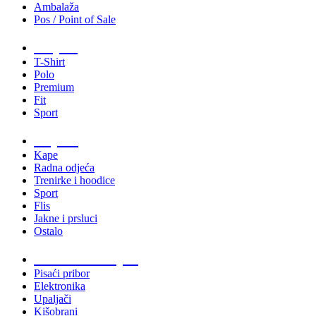
Ambalaža
Pos / Point of Sale
Majice
T-Shirt
Polo
Premium
Fit
Sport
Odjeća
Kape
Radna odjeća
Trenirke i hoodice
Sport
Flis
Jakne i prsluci
Ostalo
Promo materijali
Pisaći pribor
Elektronika
Upaljači
Kišobrani