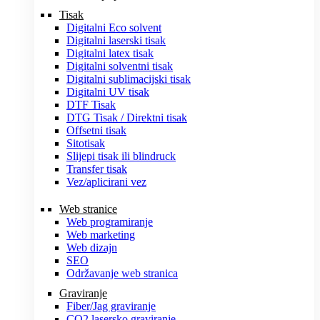
Tisak
Digitalni Eco solvent
Digitalni laserski tisak
Digitalni latex tisak
Digitalni solventni tisak
Digitalni sublimacijski tisak
Digitalni UV tisak
DTF Tisak
DTG Tisak / Direktni tisak
Offsetni tisak
Sitotisak
Slijepi tisak ili blindruck
Transfer tisak
Vez/aplicirani vez
Web stranice
Web programiranje
Web marketing
Web dizajn
SEO
Održavanje web stranica
Graviranje
Fiber/Jag graviranje
CO2 lasersko graviranje