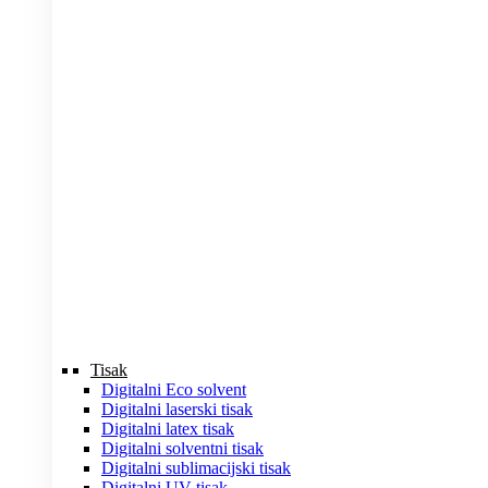
Tisak
Digitalni Eco solvent
Digitalni laserski tisak
Digitalni latex tisak
Digitalni solventni tisak
Digitalni sublimacijski tisak
Digitalni UV tisak