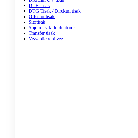
DTF Tisak
DTG Tisak / Direktni tisak
Offsetni tisak
Sitotisak
Slijepi tisak ili blindruck
Transfer tisak
Vez/aplicirani vez