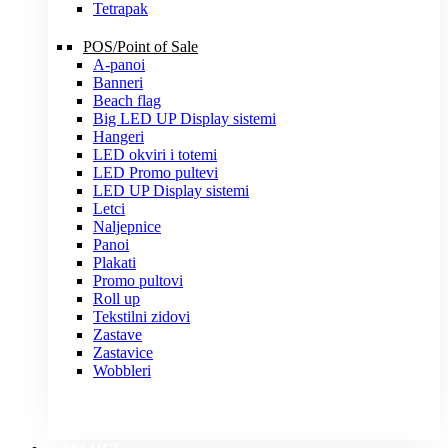
Tetrapak
POS/Point of Sale
A-panoi
Banneri
Beach flag
Big LED UP Display sistemi
Hangeri
LED okviri i totemi
LED Promo pultevi
LED UP Display sistemi
Letci
Naljepnice
Panoi
Plakati
Promo pultovi
Roll up
Tekstilni zidovi
Zastave
Zastavice
Wobbleri