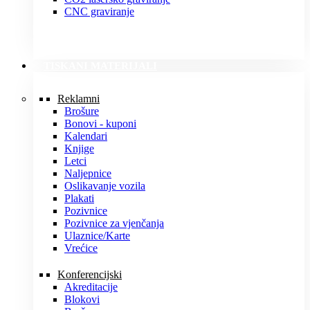
CNC graviranje
TISKANI MATERIJALI
Reklamni
Brošure
Bonovi - kuponi
Kalendari
Knjige
Letci
Naljepnice
Oslikavanje vozila
Plakati
Pozivnice
Pozivnice za vjenčanja
Ulaznice/Karte
Vrećice
Konferencijski
Akreditacije
Blokovi