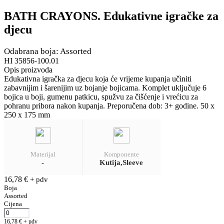
BATH CRAYONS. Edukativne igračke za
djecu
Odabrana boja: Assorted
HI 35856-100.01
Opis proizvoda
Edukativna igračka za djecu koja će vrijeme kupanja učiniti
zabavnijim i šarenijim uz bojanje bojicama. Komplet uključuje 6
bojica u boji, gumenu patkicu, spužvu za čišćenje i vrećicu za
pohranu pribora nakon kupanja. Preporučena dob: 3+ godine. 50 x
250 x 175 mm
Materijal
Komponente
-
Kutija,Sleeve
16,78
€
+ pdv
Boja
Assorted
Cijena
16,78
€
+ pdv