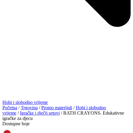
Hobi i slobodno vrijeme
Početna
/
Trgovina
/
Promo materijali
/
Hobi i slobodno
vrijeme
/
Igračke i dječji setovi
/ BATH CRAYONS. Edukativne
igračke za djecu
Dostupne boje