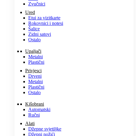
Zvučnici
Ured
Etui za vizitkarte
Rokovnici i notesi
Šalice
Zidni satovi
Ostalo
Upaljači
Metalni
Plastični
Privjesci
Drveni
Metalni
Plastični
Ostalo
Kišobrani
Automatski
Ručni
Alati
Džepne svjetiljke
Džepni nožići