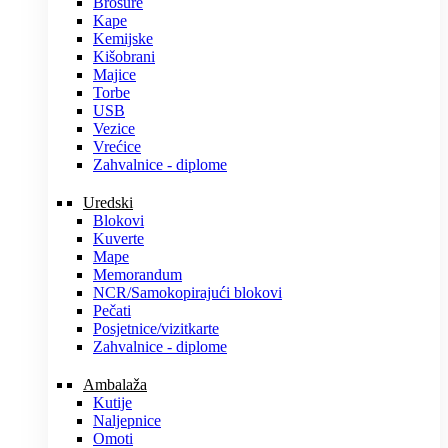
Brošure
Kape
Kemijske
Kišobrani
Majice
Torbe
USB
Vezice
Vrećice
Zahvalnice - diplome
Uredski
Blokovi
Kuverte
Mape
Memorandum
NCR/Samokopirajući blokovi
Pečati
Posjetnice/vizitkarte
Zahvalnice - diplome
Ambalaža
Kutije
Naljepnice
Omoti