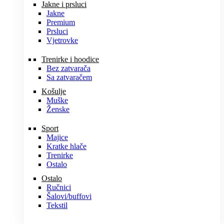
Jakne i prsluci
Jakne
Premium
Prsluci
Vjetrovke
Trenirke i hoodice
Bez zatvarača
Sa zatvaračem
Košulje
Muške
Ženske
Sport
Majice
Kratke hlače
Trenirke
Ostalo
Ostalo
Ručnici
Šalovi/buffovi
Tekstil