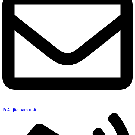
Pošaljite nam upit