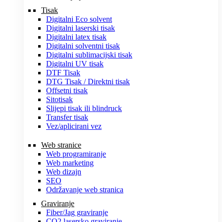
Tisak
Digitalni Eco solvent
Digitalni laserski tisak
Digitalni latex tisak
Digitalni solventni tisak
Digitalni sublimacijski tisak
Digitalni UV tisak
DTF Tisak
DTG Tisak / Direktni tisak
Offsetni tisak
Sitotisak
Slijepi tisak ili blindruck
Transfer tisak
Vez/aplicirani vez
Web stranice
Web programiranje
Web marketing
Web dizajn
SEO
Održavanje web stranica
Graviranje
Fiber/Jag graviranje
CO2 lasersko graviranje