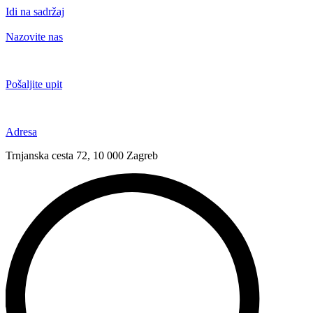
Idi na sadržaj
Nazovite nas
+385 91 6673 789
Pošaljite upit
novival@novival.hr
Adresa
Trnjanska cesta 72, 10 000 Zagreb