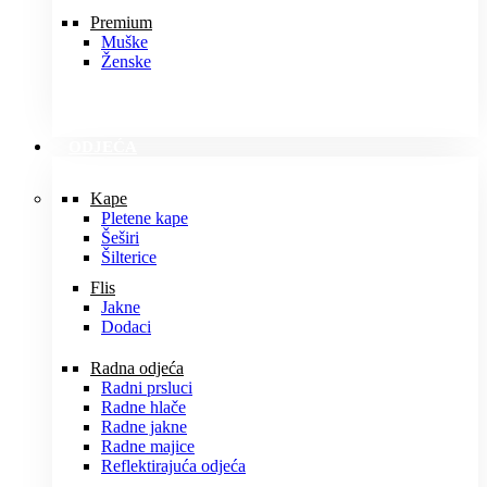
Premium
Muške
Ženske
ODJEĆA
Kape
Pletene kape
Šeširi
Šilterice
Flis
Jakne
Dodaci
Radna odjeća
Radni prsluci
Radne hlače
Radne jakne
Radne majice
Reflektirajuća odjeća