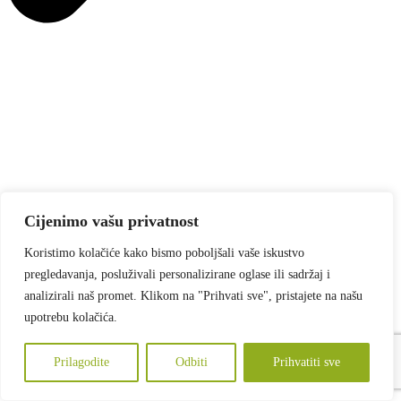
Cijenimo vašu privatnost
Pogledajte cijelu ponudu
Koristimo kolačiće kako bismo poboljšali vaše iskustvo
Grafika
pregledavanja, posluživali personalizirane oglase ili sadržaj i
Novi val
analizirali naš promet. Klikom na "Prihvati sve", pristajete na našu
Početna
upotrebu kolačića.
Novosti
O nama
Kontakt
Prilagodite
Odbiti
Prihvatiti sve