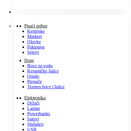
PROMO MATERIJALI
Pisaći pribor
Kemijske
Markeri
Olovke
Pakiranja
Setovi
Dom
Boce za vodu
Keramičke šalice
Ostalo
Pregače
Termos boce i šalice
Elektronika
Držači
Lampe
Powerbanks
Satovi
Slušalice
USB