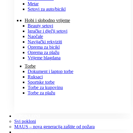
Metar
Setovi za auto/bicikl
Hobi i slobodno vrijeme
Beauty setovi
Igračke i dječji setovi
Naočale
Navijački rekviziti
Oprema za bicikl
Oprema za plažu
Vrijeme blagdana
Torbe
Dokument i laptop torbe
Ruksaci
Sportske torbe
Torbe za kupovinu
Torbe za plažu
POKLONI
Svi pokloni
MAUS – nova generacija zaštite od požara
O NAMA