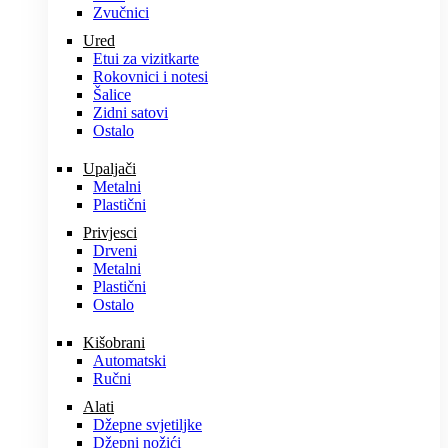
Zvučnici
Ured
Etui za vizitkarte
Rokovnici i notesi
Šalice
Zidni satovi
Ostalo
Upaljači
Metalni
Plastični
Privjesci
Drveni
Metalni
Plastični
Ostalo
Kišobrani
Automatski
Ručni
Alati
Džepne svjetiljke
Džepni nožići