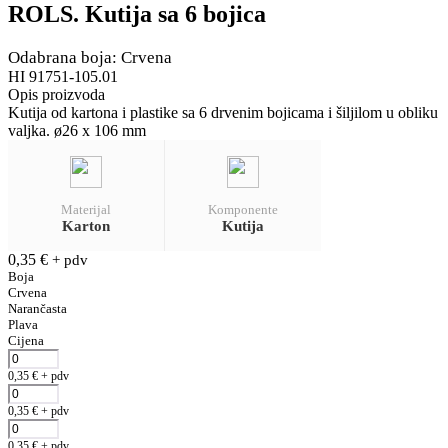
ROLS. Kutija sa 6 bojica
Odabrana boja: Crvena
HI 91751-105.01
Opis proizvoda
Kutija od kartona i plastike sa 6 drvenim bojicama i šiljilom u obliku
valjka. ø26 x 106 mm
Materijal
Komponente
Karton
Kutija
0,35
€
+ pdv
Boja
Crvena
Narančasta
Plava
Cijena
0,35
€
+ pdv
0,35
€
+ pdv
0,35
€
+ pdv