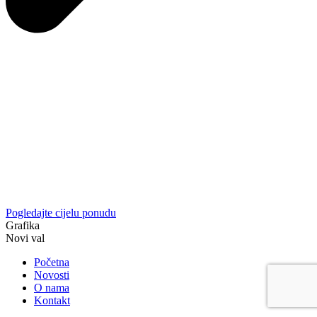
Pogledajte cijelu ponudu
Grafika
Novi val
Početna
Novosti
O nama
Kontakt