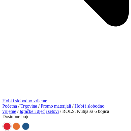
Hobi i slobodno vrijeme
Početna
/
Trgovina
/
Promo materijali
/
Hobi i slobodno
vrijeme
/
Igračke i dječji setovi
/ ROLS. Kutija sa 6 bojica
Dostupne boje