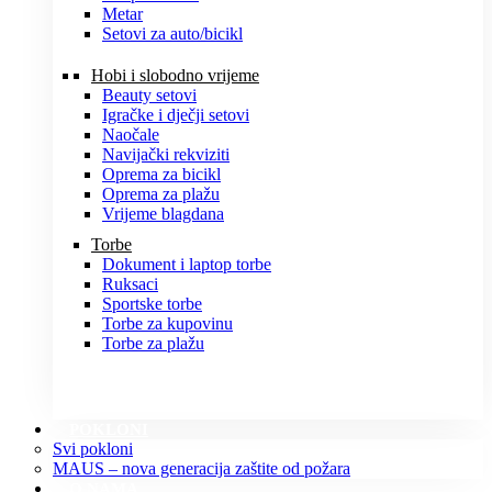
Metar
Setovi za auto/bicikl
Hobi i slobodno vrijeme
Beauty setovi
Igračke i dječji setovi
Naočale
Navijački rekviziti
Oprema za bicikl
Oprema za plažu
Vrijeme blagdana
Torbe
Dokument i laptop torbe
Ruksaci
Sportske torbe
Torbe za kupovinu
Torbe za plažu
POKLONI
Svi pokloni
MAUS – nova generacija zaštite od požara
O NAMA