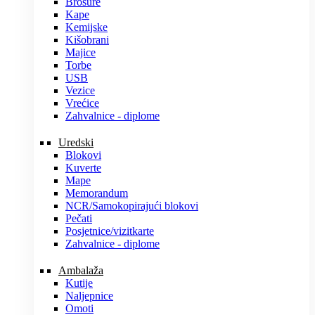
Brošure
Kape
Kemijske
Kišobrani
Majice
Torbe
USB
Vezice
Vrećice
Zahvalnice - diplome
Uredski
Blokovi
Kuverte
Mape
Memorandum
NCR/Samokopirajući blokovi
Pečati
Posjetnice/vizitkarte
Zahvalnice - diplome
Ambalaža
Kutije
Naljepnice
Omoti