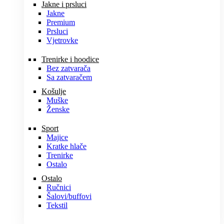
Jakne i prsluci
Jakne
Premium
Prsluci
Vjetrovke
Trenirke i hoodice
Bez zatvarača
Sa zatvaračem
Košulje
Muške
Ženske
Sport
Majice
Kratke hlače
Trenirke
Ostalo
Ostalo
Ručnici
Šalovi/buffovi
Tekstil