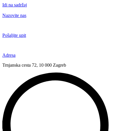
Idi na sadržaj
Nazovite nas
+385 91 6673 789
Pošaljite upit
novival@novival.hr
Adresa
Trnjanska cesta 72, 10 000 Zagreb