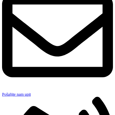
Pošaljite nam upit