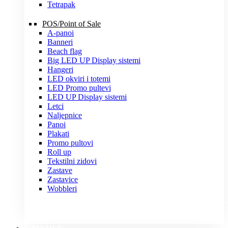
Tetrapak
POS/Point of Sale
A-panoi
Banneri
Beach flag
Big LED UP Display sistemi
Hangeri
LED okviri i totemi
LED Promo pultevi
LED UP Display sistemi
Letci
Naljepnice
Panoi
Plakati
Promo pultovi
Roll up
Tekstilni zidovi
Zastave
Zastavice
Wobbleri