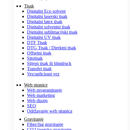
Tisak
Digitalni Eco solvent
Digitalni laserski tisak
Digitalni latex tisak
Digitalni solventni tisak
Digitalni sublimacijski tisak
Digitalni UV tisak
DTF Tisak
DTG Tisak / Direktni tisak
Offsetni tisak
Sitotisak
Slijepi tisak ili blindruck
Transfer tisak
Vez/aplicirani vez
Web stranice
Web programiranje
Web marketing
Web dizajn
SEO
Održavanje web stranica
Graviranje
Fiber/Jag graviranje
CO2 lasersko graviranje