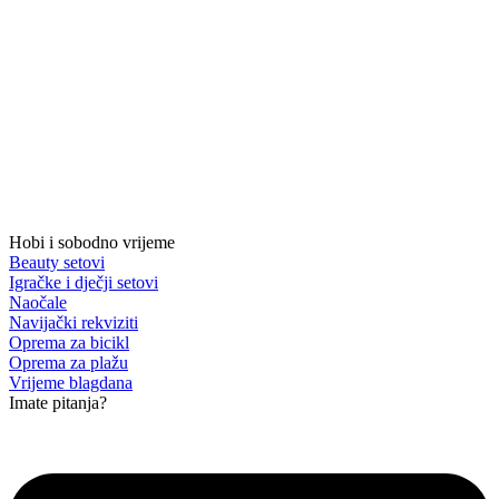
Hobi i sobodno vrijeme
Beauty setovi
Igračke i dječji setovi
Naočale
Navijački rekviziti
Oprema za bicikl
Oprema za plažu
Vrijeme blagdana
Imate pitanja?