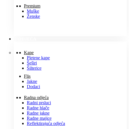
Premium
Muške
Ženske
ODJEĆA
Kape
Pletene kape
Šeširi
Šilterice
Flis
Jakne
Dodaci
Radna odjeća
Radni prsluci
Radne hlače
Radne jakne
Radne majice
Reflektirajuća odjeća