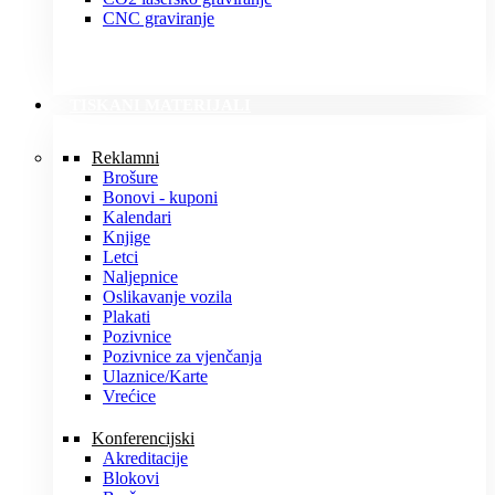
CNC graviranje
TISKANI MATERIJALI
Reklamni
Brošure
Bonovi - kuponi
Kalendari
Knjige
Letci
Naljepnice
Oslikavanje vozila
Plakati
Pozivnice
Pozivnice za vjenčanja
Ulaznice/Karte
Vrećice
Konferencijski
Akreditacije
Blokovi