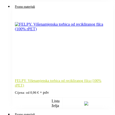
Promo materijali
FELPY. Višenamjenska torbica od recikliranog filca (100%
rPET)
+ pdv
Cijena: od
0,96
€
Lista
želja
Promo materijali