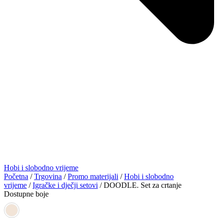
Hobi i slobodno vrijeme
Početna
/
Trgovina
/
Promo materijali
/
Hobi i slobodno
vrijeme
/
Igračke i dječji setovi
/ DOODLE. Set za crtanje
Dostupne boje