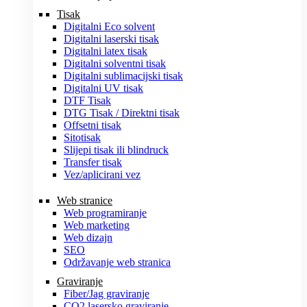
Tisak
Digitalni Eco solvent
Digitalni laserski tisak
Digitalni latex tisak
Digitalni solventni tisak
Digitalni sublimacijski tisak
Digitalni UV tisak
DTF Tisak
DTG Tisak / Direktni tisak
Offsetni tisak
Sitotisak
Slijepi tisak ili blindruck
Transfer tisak
Vez/aplicirani vez
Web stranice
Web programiranje
Web marketing
Web dizajn
SEO
Održavanje web stranica
Graviranje
Fiber/Jag graviranje
CO2 lasersko graviranje