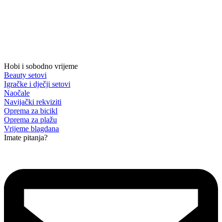
Hobi i sobodno vrijeme
Beauty setovi
Igračke i dječji setovi
Naočale
Navijački rekviziti
Oprema za bicikl
Oprema za plažu
Vrijeme blagdana
Imate pitanja?