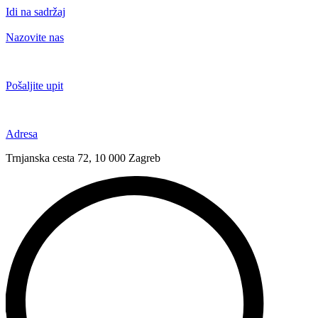
Idi na sadržaj
Nazovite nas
+385 91 6673 789
Pošaljite upit
novival@novival.hr
Adresa
Trnjanska cesta 72, 10 000 Zagreb