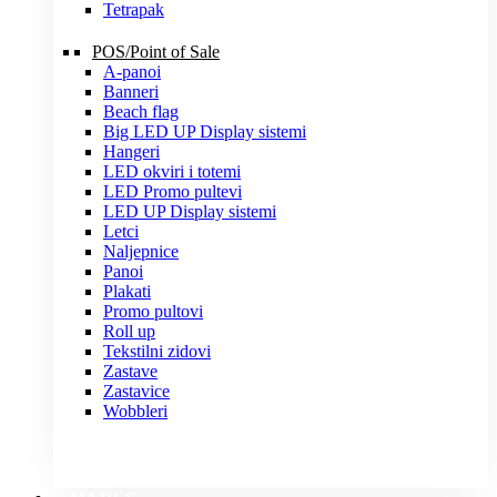
Tetrapak
POS/Point of Sale
A-panoi
Banneri
Beach flag
Big LED UP Display sistemi
Hangeri
LED okviri i totemi
LED Promo pultevi
LED UP Display sistemi
Letci
Naljepnice
Panoi
Plakati
Promo pultovi
Roll up
Tekstilni zidovi
Zastave
Zastavice
Wobbleri