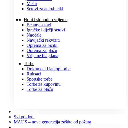
Metar
Setovi za auto/bicikl
Hobi i slobodno vrijeme
Beauty setovi
Igračke i dječji setovi
Naočale
Navijački rekviziti
Oprema za bicikl
Oprema za plažu
Vrijeme blagdana
Torbe
Dokument i laptop torbe
Ruksaci
Sportske torbe
Torbe za kupovinu
Torbe za plažu
POKLONI
Svi pokloni
MAUS – nova generacija zaštite od požara
O NAMA