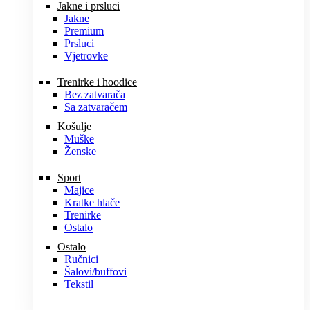
Jakne i prsluci
Jakne
Premium
Prsluci
Vjetrovke
Trenirke i hoodice
Bez zatvarača
Sa zatvaračem
Košulje
Muške
Ženske
Sport
Majice
Kratke hlače
Trenirke
Ostalo
Ostalo
Ručnici
Šalovi/buffovi
Tekstil