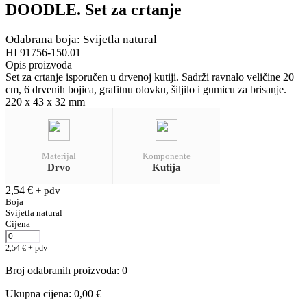
DOODLE. Set za crtanje
Odabrana boja: Svijetla natural
HI 91756-150.01
Opis proizvoda
Set za crtanje isporučen u drvenoj kutiji. Sadrži ravnalo veličine 20
cm, 6 drvenih bojica, grafitnu olovku, šiljilo i gumicu za brisanje.
220 x 43 x 32 mm
Materijal
Komponente
Drvo
Kutija
2,54
€
+ pdv
Boja
Svijetla natural
Cijena
2,54
€
+ pdv
Broj odabranih proizvoda
:
0
Ukupna cijena
:
0,00
€