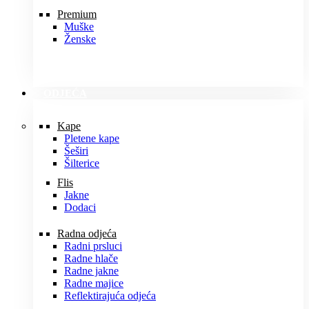
Premium
Muške
Ženske
ODJEĆA
Kape
Pletene kape
Šeširi
Šilterice
Flis
Jakne
Dodaci
Radna odjeća
Radni prsluci
Radne hlače
Radne jakne
Radne majice
Reflektirajuća odjeća