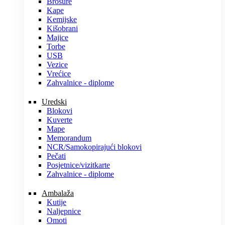
Brošure
Kape
Kemijske
Kišobrani
Majice
Torbe
USB
Vezice
Vrećice
Zahvalnice - diplome
Uredski
Blokovi
Kuverte
Mape
Memorandum
NCR/Samokopirajući blokovi
Pečati
Posjetnice/vizitkarte
Zahvalnice - diplome
Ambalaža
Kutije
Naljepnice
Omoti