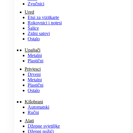
Zvučnici
Ured
Etui za vizitkarte
Rokovnici i notesi
Šalice
Zidni satovi
Ostalo
Upaljači
Metalni
Plastični
Privjesci
Drveni
Metalni
Plastični
Ostalo
Kišobrani
Automatski
Ručni
Alati
Džepne svjetiljke
Džepni nožići