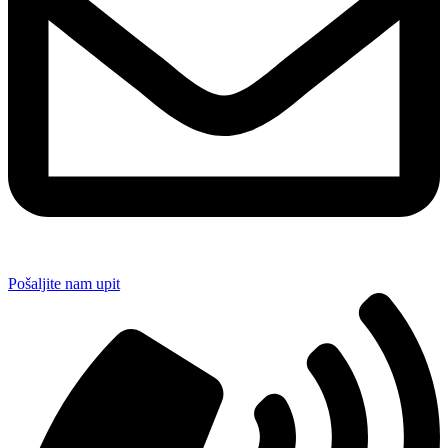
Pošaljite nam upit