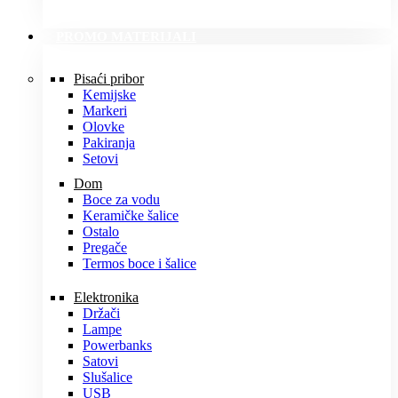
PROMO MATERIJALI
Pisaći pribor
Kemijske
Markeri
Olovke
Pakiranja
Setovi
Dom
Boce za vodu
Keramičke šalice
Ostalo
Pregače
Termos boce i šalice
Elektronika
Držači
Lampe
Powerbanks
Satovi
Slušalice
USB