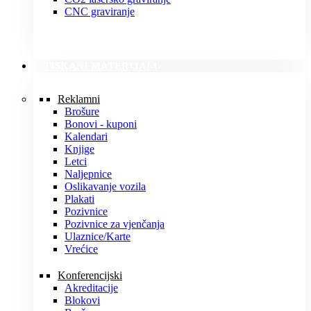
CNC graviranje
TISKANI MATERIJALI
Reklamni
Brošure
Bonovi - kuponi
Kalendari
Knjige
Letci
Naljepnice
Oslikavanje vozila
Plakati
Pozivnice
Pozivnice za vjenčanja
Ulaznice/Karte
Vrećice
Konferencijski
Akreditacije
Blokovi