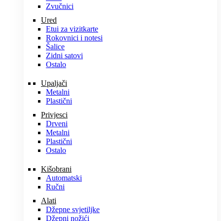
Zvučnici
Ured
Etui za vizitkarte
Rokovnici i notesi
Šalice
Zidni satovi
Ostalo
Upaljači
Metalni
Plastični
Privjesci
Drveni
Metalni
Plastični
Ostalo
Kišobrani
Automatski
Ručni
Alati
Džepne svjetiljke
Džepni nožići