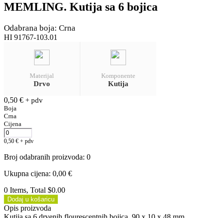
MEMLING. Kutija sa 6 bojica
Odabrana boja: Crna
HI 91767-103.01
Materijal
Komponente
Drvo
Kutija
0,50
€
+ pdv
Boja
Crna
Cijena
0,50
€
+ pdv
Broj odabranih proizvoda
:
0
Ukupna cijena
:
0,00
€
0 Items, Total $0.00
Dodaj u košaricu
Opis proizvoda
Kutija sa 6 drvenih flourescentnih bojica. 90 x 10 x 48 mm