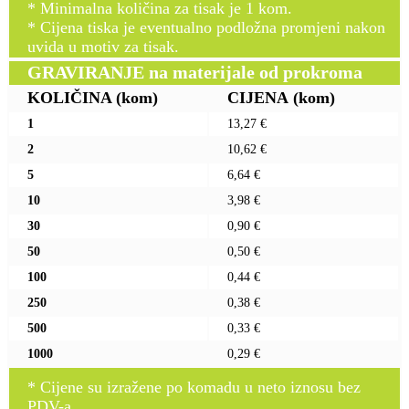
* Minimalna količina za tisak je 1 kom.
* Cijena tiska je eventualno podložna promjeni nakon
uvida u motiv za tisak.
GRAVIRANJE na materijale od prokroma
KOLIČINA
(kom)
CIJENA
(kom)
1
13,27 €
2
10,62 €
5
6,64 €
10
3,98 €
30
0,90 €
50
0,50 €
100
0,44 €
250
0,38 €
500
0,33 €
1000
0,29 €
* Cijene su izražene po komadu u neto iznosu bez
PDV-a.