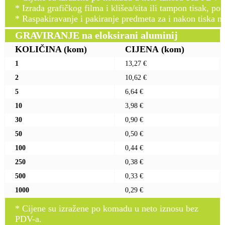
* Izrada grafičkog filma i klišea/sita ili tampon tisak, po 
* Raspakiravanje i pakiranje predmeta za i nakon tiska n
GRAVIRANJE na eloksirani aluminij
KOLIČINA
(kom)
CIJENA
(kom)
1
13,27 €
2
10,62 €
5
6,64 €
10
3,98 €
30
0,90 €
50
0,50 €
100
0,44 €
250
0,38 €
500
0,33 €
1000
0,29 €
* Cijene su izražene po komadu u neto iznosu bez
PDV-a.