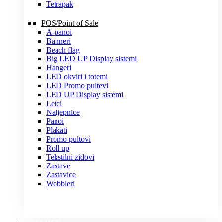
Tetrapak
POS/Point of Sale
A-panoi
Banneri
Beach flag
Big LED UP Display sistemi
Hangeri
LED okviri i totemi
LED Promo pultevi
LED UP Display sistemi
Letci
Naljepnice
Panoi
Plakati
Promo pultovi
Roll up
Tekstilni zidovi
Zastave
Zastavice
Wobbleri