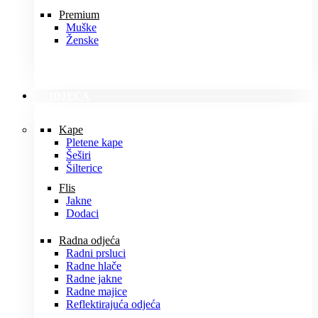
Premium
Muške
Ženske
ODJEĆA
Kape
Pletene kape
Šeširi
Šilterice
Flis
Jakne
Dodaci
Radna odjeća
Radni prsluci
Radne hlače
Radne jakne
Radne majice
Reflektirajuća odjeća