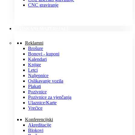
CNC graviranje
TISKANI MATERIJALI
Reklamni
Brošure
Bonovi - kuponi
Kalendari
Knjige
Letci
Naljepnice
Oslikavanje vozila
Plakati
Pozivnice
Pozivnice za vjenčanja
Ulaznice/Karte
Vrećice
Konferencijski
Akreditacije
Blokovi