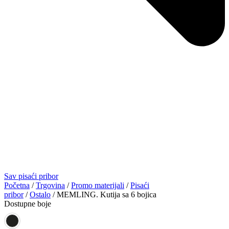
Sav pisaći pribor
Početna
/
Trgovina
/
Promo materijali
/
Pisaći
pribor
/
Ostalo
/ MEMLING. Kutija sa 6 bojica
Dostupne boje