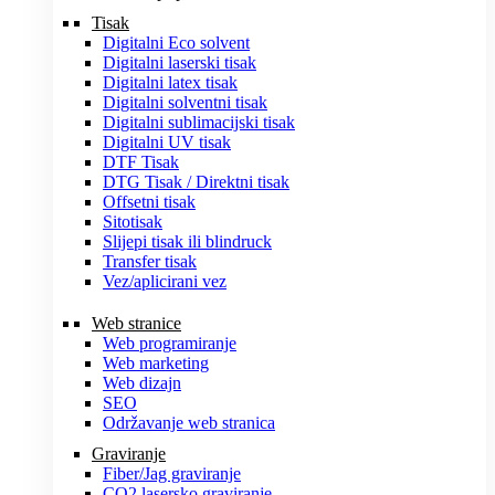
Tisak
Digitalni Eco solvent
Digitalni laserski tisak
Digitalni latex tisak
Digitalni solventni tisak
Digitalni sublimacijski tisak
Digitalni UV tisak
DTF Tisak
DTG Tisak / Direktni tisak
Offsetni tisak
Sitotisak
Slijepi tisak ili blindruck
Transfer tisak
Vez/aplicirani vez
Web stranice
Web programiranje
Web marketing
Web dizajn
SEO
Održavanje web stranica
Graviranje
Fiber/Jag graviranje
CO2 lasersko graviranje