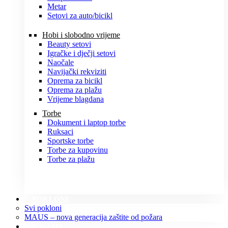
Metar
Setovi za auto/bicikl
Hobi i slobodno vrijeme
Beauty setovi
Igračke i dječji setovi
Naočale
Navijački rekviziti
Oprema za bicikl
Oprema za plažu
Vrijeme blagdana
Torbe
Dokument i laptop torbe
Ruksaci
Sportske torbe
Torbe za kupovinu
Torbe za plažu
POKLONI
Svi pokloni
MAUS – nova generacija zaštite od požara
O NAMA