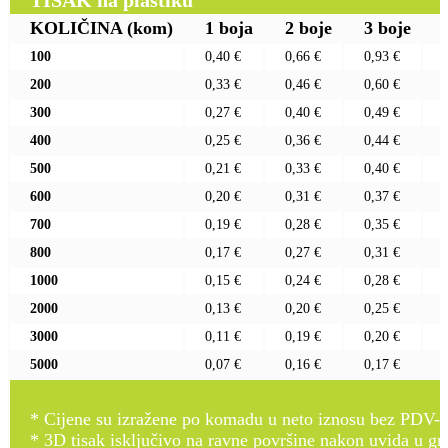
TISAK na plastiku
KOLIČINA
(kom)
1 boja
2 boje
3 boje
100
0,40 €
0,66 €
0,93 €
200
0,33 €
0,46 €
0,60 €
300
0,27 €
0,40 €
0,49 €
400
0,25 €
0,36 €
0,44 €
500
0,21 €
0,33 €
0,40 €
600
0,20 €
0,31 €
0,37 €
700
0,19 €
0,28 €
0,35 €
800
0,17 €
0,27 €
0,31 €
1000
0,15 €
0,24 €
0,28 €
2000
0,13 €
0,20 €
0,25 €
3000
0,11 €
0,19 €
0,20 €
5000
0,07 €
0,16 €
0,17 €
* Cijene su izražene po komadu u neto iznosu bez PDV-a
* 3D tisak isključivo na ravne površine nakon uvida u gr