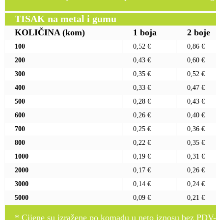
TISAK na metal i gumu
KOLIČINA
(kom)
1 boja
2 boje
100
0,52 €
0,86 €
200
0,43 €
0,60 €
300
0,35 €
0,52 €
400
0,33 €
0,47 €
500
0,28 €
0,43 €
600
0,26 €
0,40 €
700
0,25 €
0,36 €
800
0,22 €
0,35 €
1000
0,19 €
0,31 €
2000
0,17 €
0,26 €
3000
0,14 €
0,24 €
5000
0,09 €
0,21 €
* Cijene su izražene po komadu u neto iznosu bez PDV-a