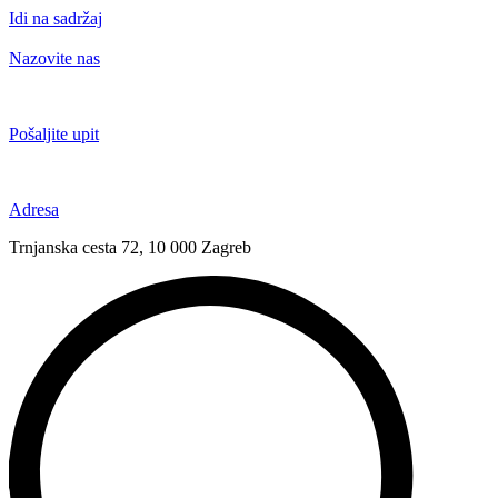
Idi na sadržaj
Nazovite nas
+385 91 6673 789
Pošaljite upit
novival@novival.hr
Adresa
Trnjanska cesta 72, 10 000 Zagreb