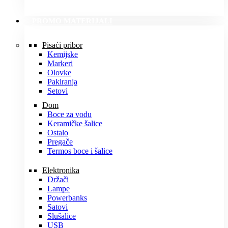
PROMO MATERIJALI
Pisaći pribor
Kemijske
Markeri
Olovke
Pakiranja
Setovi
Dom
Boce za vodu
Keramičke šalice
Ostalo
Pregače
Termos boce i šalice
Elektronika
Držači
Lampe
Powerbanks
Satovi
Slušalice
USB