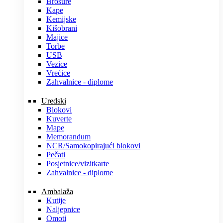
Brošure
Kape
Kemijske
Kišobrani
Majice
Torbe
USB
Vezice
Vrećice
Zahvalnice - diplome
Uredski
Blokovi
Kuverte
Mape
Memorandum
NCR/Samokopirajući blokovi
Pečati
Posjetnice/vizitkarte
Zahvalnice - diplome
Ambalaža
Kutije
Naljepnice
Omoti