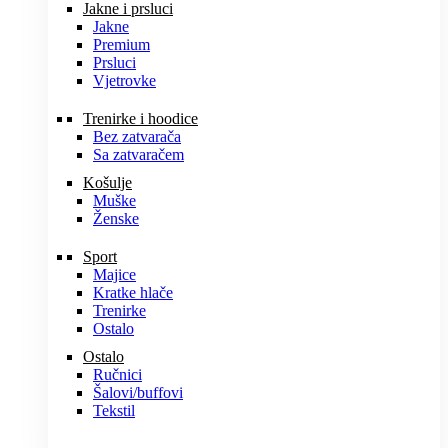
Jakne i prsluci
Jakne
Premium
Prsluci
Vjetrovke
Trenirke i hoodice
Bez zatvarača
Sa zatvaračem
Košulje
Muške
Ženske
Sport
Majice
Kratke hlače
Trenirke
Ostalo
Ostalo
Ručnici
Šalovi/buffovi
Tekstil