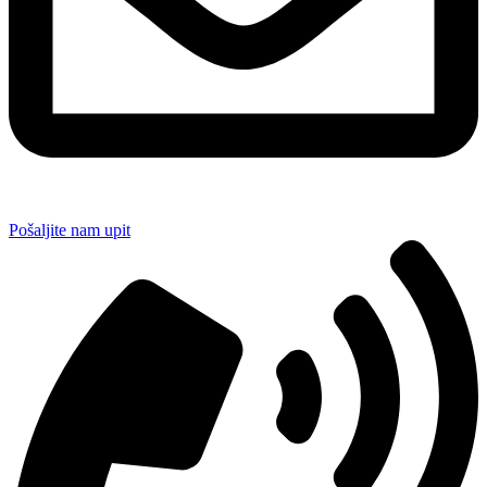
Pošaljite nam upit