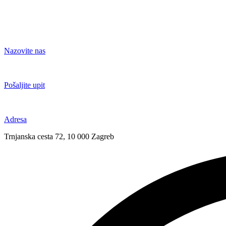
Nazovite nas
+385 91 6673 789
Pošaljite upit
novival@novival.hr
Adresa
Trnjanska cesta 72, 10 000 Zagreb