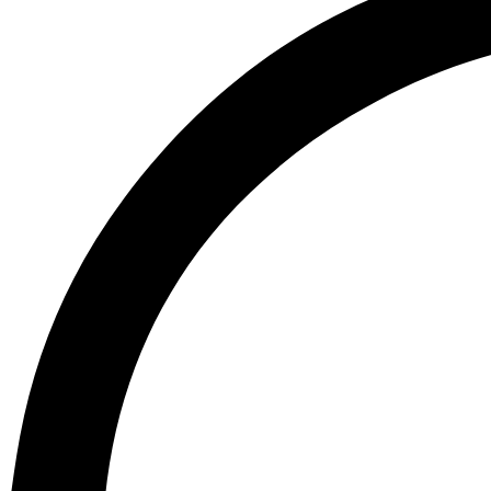
Idi
na
sadržaj