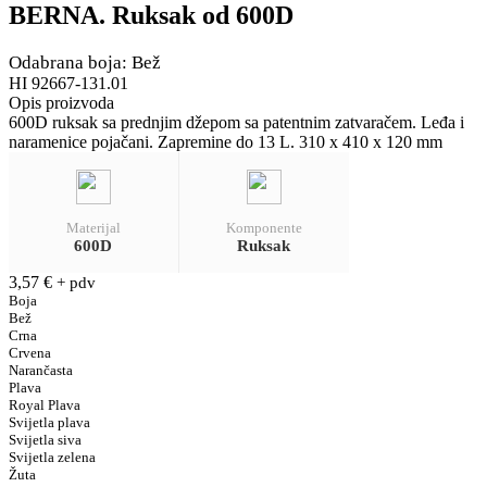
BERNA. Ruksak od 600D
Odabrana boja: Bež
HI 92667-131.01
Opis proizvoda
600D ruksak sa prednjim džepom sa patentnim zatvaračem. Leđa i
naramenice pojačani. Zapremine do 13 L. 310 x 410 x 120 mm
Materijal
Komponente
600D
Ruksak
3,57
€
+ pdv
Boja
Bež
Crna
Crvena
Narančasta
Plava
Royal Plava
Svijetla plava
Svijetla siva
Svijetla zelena
Žuta