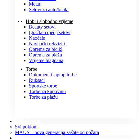
Metar
Setovi za auto/bicikl
Hobi i slobodno vrijeme
Beauty setovi
Igračke i dječji setovi
Naočale
Navijački rekviziti
Oprema za bicikl
Oprema za plažu
Vrijeme blagdana
Torbe
Dokument i laptop torbe
Ruksaci
Sportske torbe
Torbe za kupovinu
Torbe za plažu
POKLONI
Svi pokloni
MAUS – nova generacija zaštite od požara
O NAMA