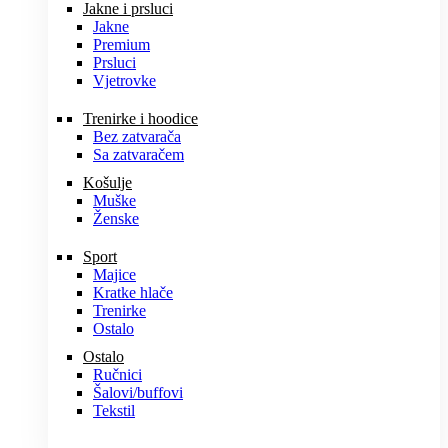
Jakne i prsluci
Jakne
Premium
Prsluci
Vjetrovke
Trenirke i hoodice
Bez zatvarača
Sa zatvaračem
Košulje
Muške
Ženske
Sport
Majice
Kratke hlače
Trenirke
Ostalo
Ostalo
Ručnici
Šalovi/buffovi
Tekstil