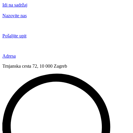
Idi na sadržaj
Nazovite nas
+385 91 6673 789
Pošaljite upit
novival@novival.hr
Adresa
Trnjanska cesta 72, 10 000 Zagreb