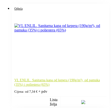
Odjeća
VL ENLIL. Sanitarna kapa od kepera (190g/m²), od pamuka
(35%) i poliestera (65%)
+ pdv
Cijena: od
7,34
€
Lista
želja