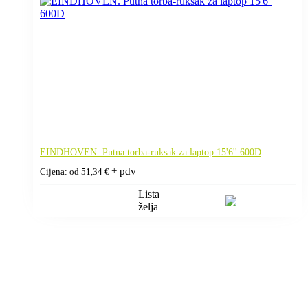
EINDHOVEN. Putna torba-ruksak za laptop 15'6'' 600D
+ pdv
Cijena: od
51,34
€
Lista
želja