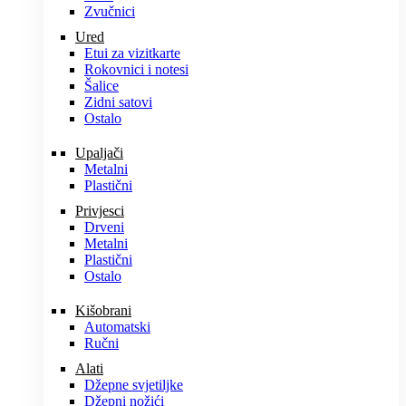
Zvučnici
Ured
Etui za vizitkarte
Rokovnici i notesi
Šalice
Zidni satovi
Ostalo
Upaljači
Metalni
Plastični
Privjesci
Drveni
Metalni
Plastični
Ostalo
Kišobrani
Automatski
Ručni
Alati
Džepne svjetiljke
Džepni nožići