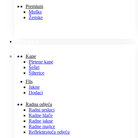
Premium
Muške
Ženske
ODJEĆA
Kape
Pletene kape
Šeširi
Šilterice
Flis
Jakne
Dodaci
Radna odjeća
Radni prsluci
Radne hlače
Radne jakne
Radne majice
Reflektirajuća odjeća