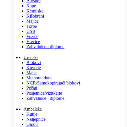
Brošure
Kape
Kemijske
Kišobrani
Majice
Torbe
USB
Vezice
Vrećice
Zahvalnice - diplome
Uredski
Blokovi
Kuverte
Mape
Memorandum
NCR/Samokopirajući blokovi
Pečati
Posjetnice/vizitkarte
Zahvalnice - diplome
Ambalaža
Kutije
Naljepnice
Omoti