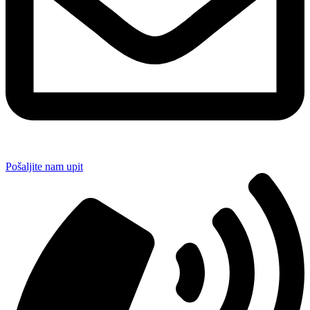
Pošaljite nam upit