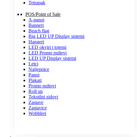
Tetrapak
POS/Point of Sale
A-panoi
Banneri
Beach flag
Big LED UP Display sistemi
Hangeri
LED okviri i totemi
LED Promo pultevi
LED UP Display sistemi
Letci
Naljepnice
Panoi
Plakati
Promo pultovi
Roll up
Tekstilni zidovi
Zastave
Zastavice
Wobbleri