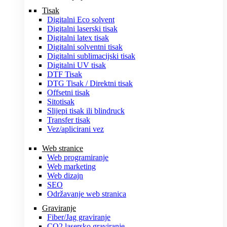
Tisak
Digitalni Eco solvent
Digitalni laserski tisak
Digitalni latex tisak
Digitalni solventni tisak
Digitalni sublimacijski tisak
Digitalni UV tisak
DTF Tisak
DTG Tisak / Direktni tisak
Offsetni tisak
Sitotisak
Slijepi tisak ili blindruck
Transfer tisak
Vez/aplicirani vez
Web stranice
Web programiranje
Web marketing
Web dizajn
SEO
Održavanje web stranica
Graviranje
Fiber/Jag graviranje
CO2 lasersko graviranje