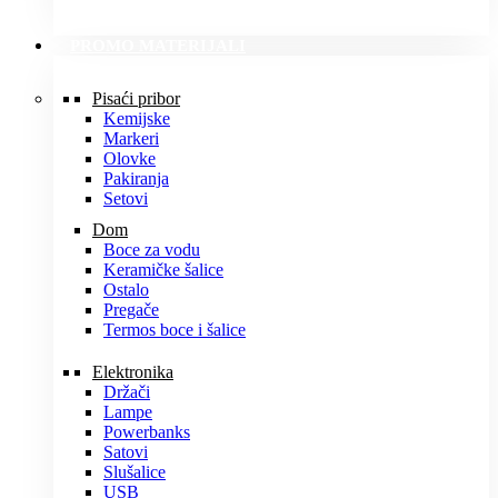
PROMO MATERIJALI
Pisaći pribor
Kemijske
Markeri
Olovke
Pakiranja
Setovi
Dom
Boce za vodu
Keramičke šalice
Ostalo
Pregače
Termos boce i šalice
Elektronika
Držači
Lampe
Powerbanks
Satovi
Slušalice
USB