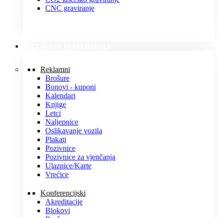
CNC graviranje
TISKANI MATERIJALI
Reklamni
Brošure
Bonovi - kuponi
Kalendari
Knjige
Letci
Naljepnice
Oslikavanje vozila
Plakati
Pozivnice
Pozivnice za vjenčanja
Ulaznice/Karte
Vrećice
Konferencijski
Akreditacije
Blokovi