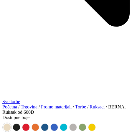
Sve torbe
Početna
/
Trgovina
/
Promo materijali
/
Torbe
/
Ruksaci
/ BERNA.
Ruksak od 600D
Dostupne boje