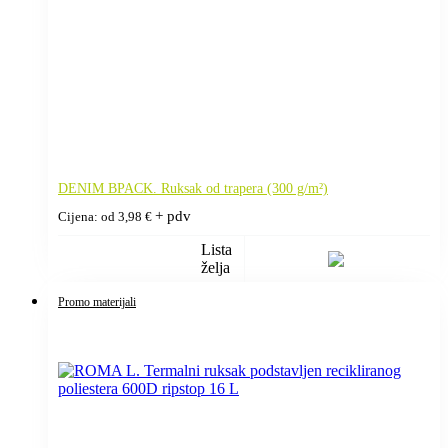
DENIM BPACK. Ruksak od trapera (300 g/m²)
+ pdv
Cijena: od
3,98
€
Lista
želja
Promo materijali