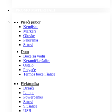
PROMO MATERIJALI
Pisaći pribor
Kemijske
Markeri
Olovke
Pakiranja
Setovi
Dom
Boce za vodu
Keramičke šalice
Ostalo
Pregače
Termos boce i šalice
Elektronika
Držači
Lampe
Powerbanks
Satovi
Slušalice
USB