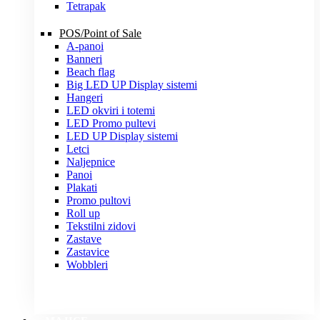
Tetrapak
POS/Point of Sale
A-panoi
Banneri
Beach flag
Big LED UP Display sistemi
Hangeri
LED okviri i totemi
LED Promo pultevi
LED UP Display sistemi
Letci
Naljepnice
Panoi
Plakati
Promo pultovi
Roll up
Tekstilni zidovi
Zastave
Zastavice
Wobbleri