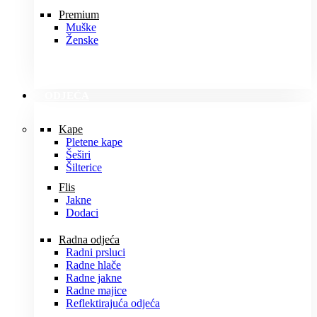
Premium
Muške
Ženske
ODJEĆA
Kape
Pletene kape
Šeširi
Šilterice
Flis
Jakne
Dodaci
Radna odjeća
Radni prsluci
Radne hlače
Radne jakne
Radne majice
Reflektirajuća odjeća