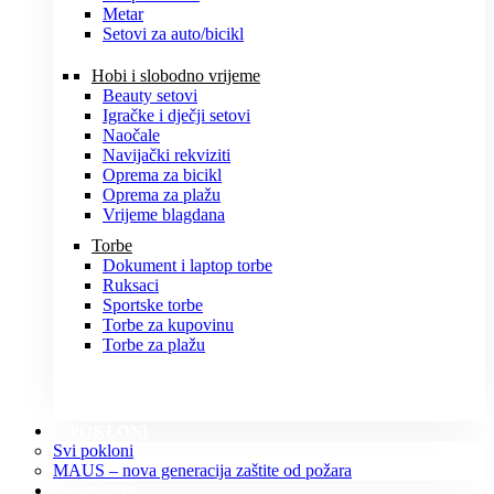
Metar
Setovi za auto/bicikl
Hobi i slobodno vrijeme
Beauty setovi
Igračke i dječji setovi
Naočale
Navijački rekviziti
Oprema za bicikl
Oprema za plažu
Vrijeme blagdana
Torbe
Dokument i laptop torbe
Ruksaci
Sportske torbe
Torbe za kupovinu
Torbe za plažu
POKLONI
Svi pokloni
MAUS – nova generacija zaštite od požara
O NAMA