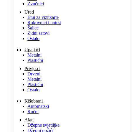
Zvučnici
Ured
Etui za vizitkarte
Rokovnici i notesi
Šalice
Zidni satovi
Ostalo
Upaljači
Metalni
Plastični
Privjesci
Drveni
Metalni
Plastični
Ostalo
Kišobrani
Automatski
Ručni
Alati
Džepne svjetiljke
Džepni nožići