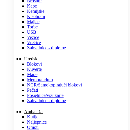
Brošure
Kape
Kemijske
Kišobrani
Majice
Torbe
USB
Vezice
Vrećice
Zahvalnice - diplome
Uredski
Blokovi
Kuverte
Mape
Memorandum
NCR/Samokopirajući blokovi
Pečati
Posjetnice/vizitkarte
Zahvalnice - diplome
Ambalaža
Kutije
Naljepnice
Omoti