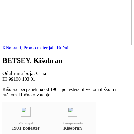
Kišobrani
,
Promo materijali
,
Ručni
BETSEY. Kišobran
Odabrana boja: Crna
HI 99100-103.01
Kišobran sa panelima od 190T poliestera, drvenom drškom i
ručkom. Ručno otvaranje
Materijal
Komponente
190T poliester
Kišobran