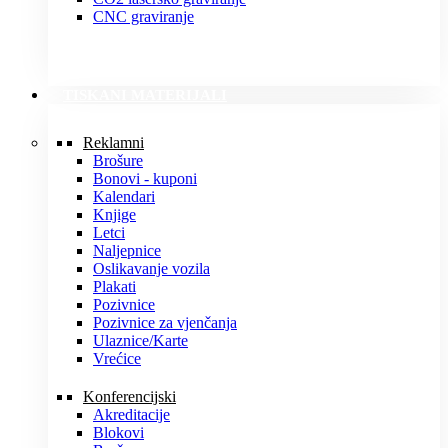
CNC graviranje
TISKANI MATERIJALI
Reklamni
Brošure
Bonovi - kuponi
Kalendari
Knjige
Letci
Naljepnice
Oslikavanje vozila
Plakati
Pozivnice
Pozivnice za vjenčanja
Ulaznice/Karte
Vrećice
Konferencijski
Akreditacije
Blokovi