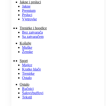
Jakne i prsluci
Jakne
Premium
Prsluci
Vjetrovke
Trenirke i hoodice
Bez zatvarača
Sa zatvaračem
Košulje
Muške
Ženske
Sport
Majice
Kratke hlače
Trenirke
Ostalo
Ostalo
Ručnici
Šalovi/buffovi
Tekstil