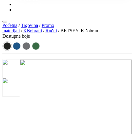
KONTAKT
KATALOZI
Početna
/
Trgovina
/
Promo
materijali
/
Kišobrani
/
Ručni
/ BETSEY. Kišobran
Dostupne boje