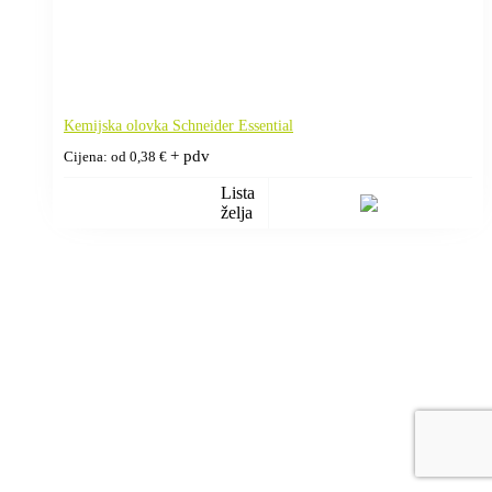
Kemijska olovka Schneider Essential
+ pdv
Cijena: od
0,38
€
Lista
želja