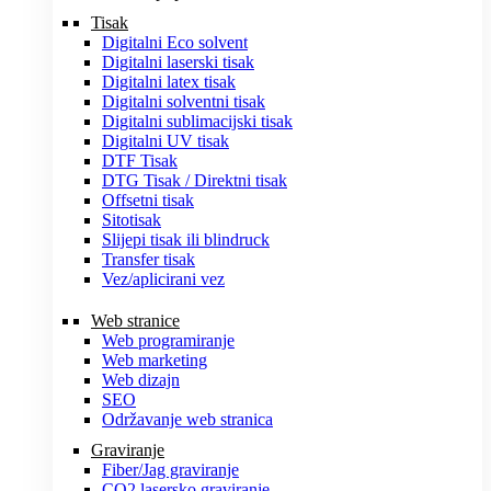
Tisak
Digitalni Eco solvent
Digitalni laserski tisak
Digitalni latex tisak
Digitalni solventni tisak
Digitalni sublimacijski tisak
Digitalni UV tisak
DTF Tisak
DTG Tisak / Direktni tisak
Offsetni tisak
Sitotisak
Slijepi tisak ili blindruck
Transfer tisak
Vez/aplicirani vez
Web stranice
Web programiranje
Web marketing
Web dizajn
SEO
Održavanje web stranica
Graviranje
Fiber/Jag graviranje
CO2 lasersko graviranje