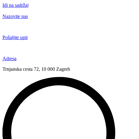
Idi na sadržaj
Nazovite nas
+385 91 6673 789
Pošaljite upit
novival@novival.hr
Adresa
Trnjanska cesta 72, 10 000 Zagreb