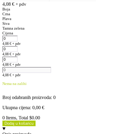
4,08
€
+ pdv
Boja
Crna
Plava
Siva
Tamna zelena
Cijena
4,08
€
+ pdv
4,08
€
+ pdv
4,08
€
+ pdv
4,08
€
+ pdv
Nema na zalihi
Broj odabranih proizvoda
:
0
Ukupna cijena
:
0,00
€
0 Items, Total $0.00
Dodaj u košaricu