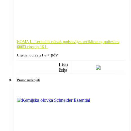
ROMA L. Termalni ruksak podstavljen recikliranog poliestera
600D ripstop 16 L
+ pdv
Cijena: od
22,21
€
Lista
želja
Promo materijali