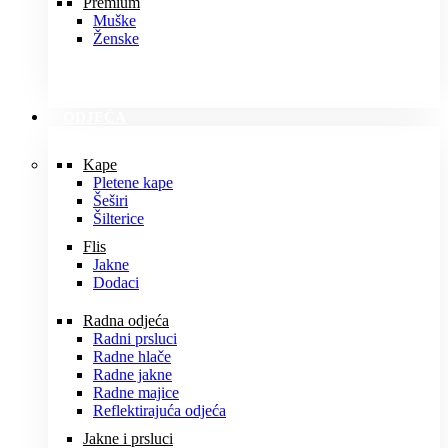
Premium
Muške
Ženske
ODJEĆA
Kape
Pletene kape
Šeširi
Šilterice
Flis
Jakne
Dodaci
Radna odjeća
Radni prsluci
Radne hlače
Radne jakne
Radne majice
Reflektirajuća odjeća
Jakne i prsluci