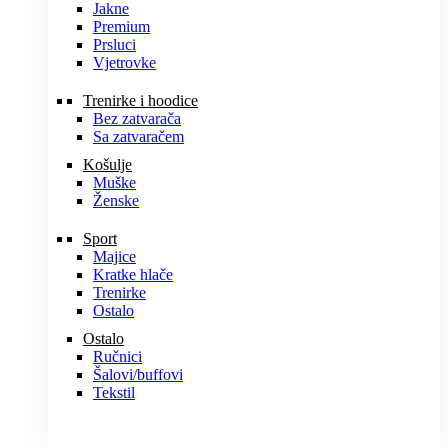
Jakne
Premium
Prsluci
Vjetrovke
Trenirke i hoodice
Bez zatvarača
Sa zatvaračem
Košulje
Muške
Ženske
Sport
Majice
Kratke hlače
Trenirke
Ostalo
Ostalo
Ručnici
Šalovi/buffovi
Tekstil