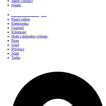
Jakne i prsluci
Ostalo
Promo materijali
Pisaći pribor
Elektronika
Upaljači
Kišobrani
Hobi i slobodno vrijeme
Dom
Ured
Privjesci
Alati
Torbe