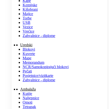
Kape
Kemijske
Kišobrani
Majice
Torbe
USB
Vezice
Vrećice
Zahvalnice - diplome
Uredski
Blokovi
Kuverte
Mape
Memorandum
NCR/Samokopirajući blokovi
Pečati
Posjetnice/vizitkarte
Zahvalnice - diplome
Ambalaža
Kutije
Naljepnice
Omoti
Tetrapak