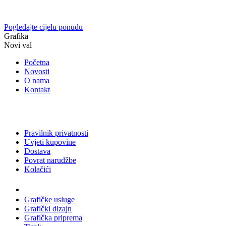
Pogledajte cijelu ponudu
Grafika
Novi val
Početna
Novosti
O nama
Kontakt
Pravilnik privatnosti
Uvjeti kupovine
Dostava
Povrat narudžbe
Kolačići
Usluge
Grafičke usluge
Grafički dizajn
Grafička priprema