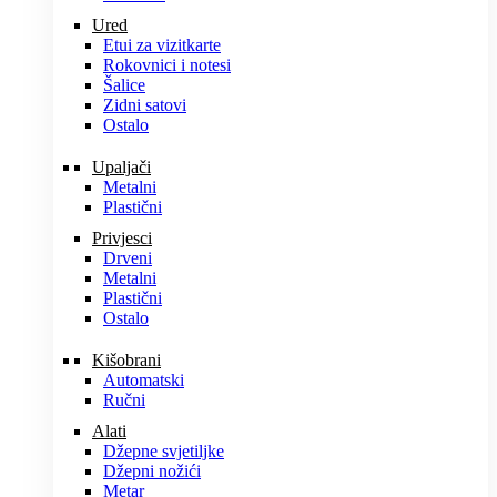
Ured
Etui za vizitkarte
Rokovnici i notesi
Šalice
Zidni satovi
Ostalo
Upaljači
Metalni
Plastični
Privjesci
Drveni
Metalni
Plastični
Ostalo
Kišobrani
Automatski
Ručni
Alati
Džepne svjetiljke
Džepni nožići
Metar