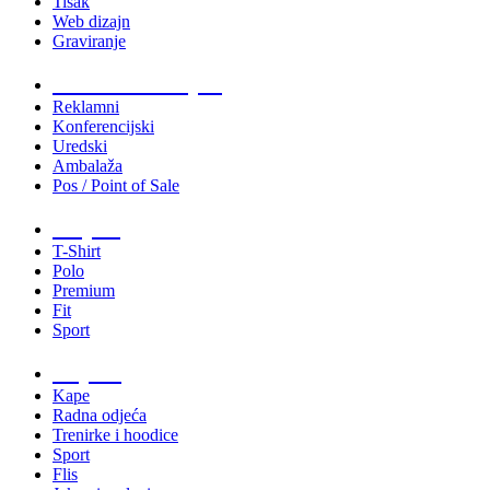
Tisak
Web dizajn
Graviranje
Tiskani materijali
Reklamni
Konferencijski
Uredski
Ambalaža
Pos / Point of Sale
Majice
T-Shirt
Polo
Premium
Fit
Sport
Odjeća
Kape
Radna odjeća
Trenirke i hoodice
Sport
Flis