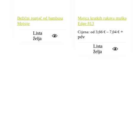
Bežični punjač od bambusa
Majica kratkih rukava muška
Mojsije
Edge 813
Raspon
+
Cijena: od
3,66
€
–
7,04
€
Lista
cijena:
pdv
želja
od
3,66 €
Lista
do
želja
7,04 €