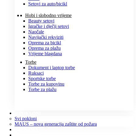
Setovi za auto/bicikl
Hobi i slobodno vrijeme
Beauty setovi
Igračke i dječji setovi
Naočale
Navijački rekviziti
Oprema za bicikl
Oprema za plažu
Vrijeme blagdana
Torbe
Dokument i laptop torbe
Ruksaci
Sportske torbe
Torbe za kupovinu
Torbe za plažu
POKLONI
Svi pokloni
MAUS – nova generacija zaštite od požara
O NAMA
KONTAKT