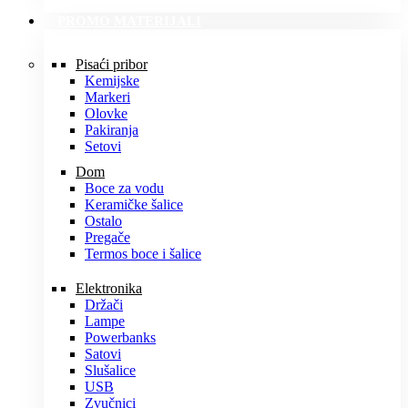
PROMO MATERIJALI
Pisaći pribor
Kemijske
Markeri
Olovke
Pakiranja
Setovi
Dom
Boce za vodu
Keramičke šalice
Ostalo
Pregače
Termos boce i šalice
Elektronika
Držači
Lampe
Powerbanks
Satovi
Slušalice
USB
Zvučnici