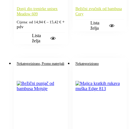
Donji dio trenirke unisex
Bežični zvučnik od bambusa
Meadow 609
Cory
Raspon
+
Cijena: od
14,94
€
–
15,42
€
Lista
cijena:
pdv
želja
od
14,94 €
Lista
do
želja
15,42 €
Nekategorizirano
, Promo materijali
Nekategorizirano