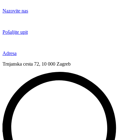
Idi
na
Nazovite nas
sadržaj
+385 91 6673 789
Pošaljite upit
novival@novival.hr
Adresa
Trnjanska cesta 72, 10 000 Zagreb