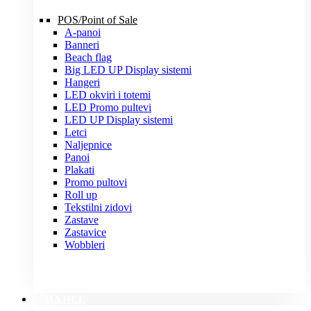
POS/Point of Sale
A-panoi
Banneri
Beach flag
Big LED UP Display sistemi
Hangeri
LED okviri i totemi
LED Promo pultevi
LED UP Display sistemi
Letci
Naljepnice
Panoi
Plakati
Promo pultovi
Roll up
Tekstilni zidovi
Zastave
Zastavice
Wobbleri
MAJICE