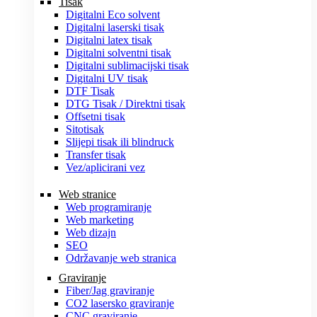
Tisak
Digitalni Eco solvent
Digitalni laserski tisak
Digitalni latex tisak
Digitalni solventni tisak
Digitalni sublimacijski tisak
Digitalni UV tisak
DTF Tisak
DTG Tisak / Direktni tisak
Offsetni tisak
Sitotisak
Slijepi tisak ili blindruck
Transfer tisak
Vez/aplicirani vez
Web stranice
Web programiranje
Web marketing
Web dizajn
SEO
Održavanje web stranica
Graviranje
Fiber/Jag graviranje
CO2 lasersko graviranje
CNC graviranje