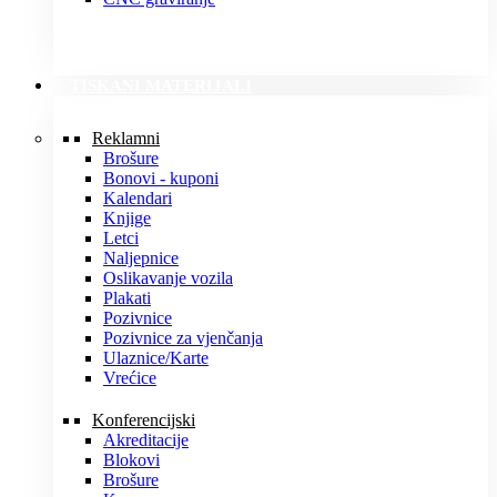
TISKANI MATERIJALI
Reklamni
Brošure
Bonovi - kuponi
Kalendari
Knjige
Letci
Naljepnice
Oslikavanje vozila
Plakati
Pozivnice
Pozivnice za vjenčanja
Ulaznice/Karte
Vrećice
Konferencijski
Akreditacije
Blokovi
Brošure