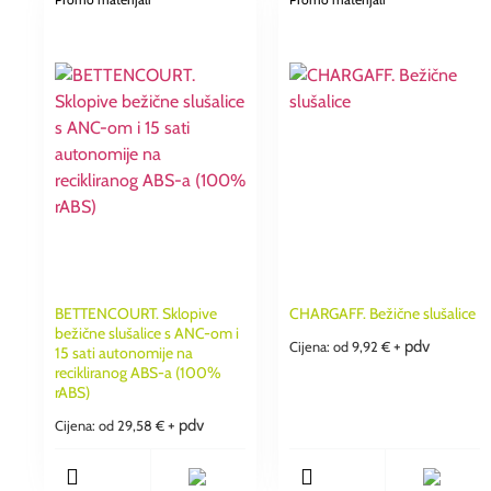
BETTENCOURT. Sklopive
CHARGAFF. Bežične slušalice
bežične slušalice s ANC-om i
+ pdv
Cijena: od
9,92
€
15 sati autonomije na
recikliranog ABS-a (100%
rABS)
+ pdv
Cijena: od
29,58
€