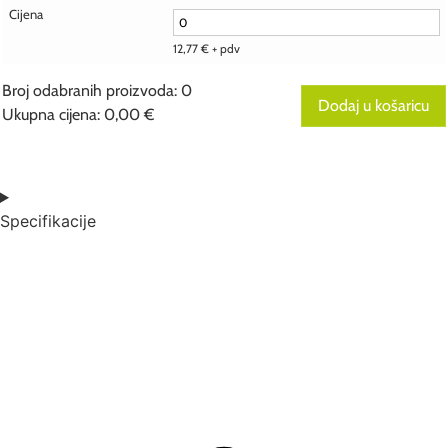
Cijena
12,77
€
+ pdv
Broj odabranih proizvoda
:
0
Dodaj u košaricu
Ukupna cijena
:
0,00
€
0
Items,
Total
$0.00
Specifikacije