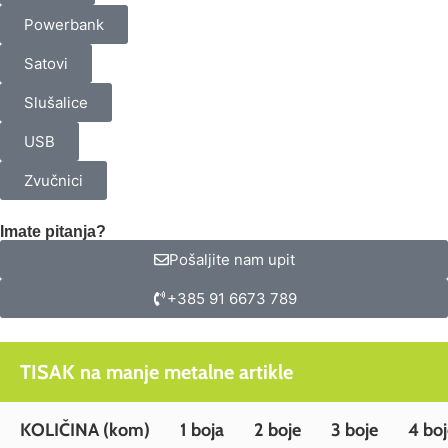
Powerbank
Satovi
Slušalice
USB
Zvučnici
Imate pitanja?
Pošaljite nam upit
+385 91 6673 789
TISAK na manje metalne artikle
KOLIČINA
(kom)
1 boja
2 boje
3 boje
4 boj