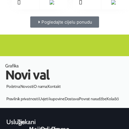
Pogledajte cijelu ponudu
Grafika
Novi val
Početna
Novosti
O nama
Kontakt
Pravilnik privatnosti
Uvjeti kupovine
Dostava
Povrat narudžbe
Kolačići
Usluge
Tiskani