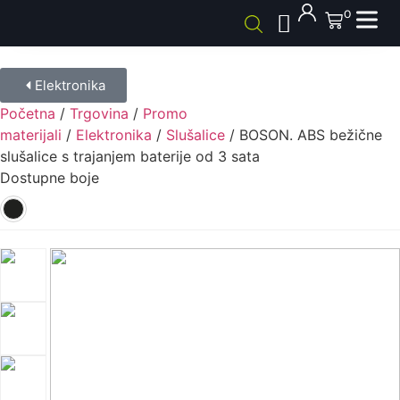
0
Elektronika
Početna
/
Trgovina
/
Promo
materijali
/
Elektronika
/
Slušalice
/ BOSON. ABS bežične
slušalice s trajanjem baterije od 3 sata
Dostupne boje