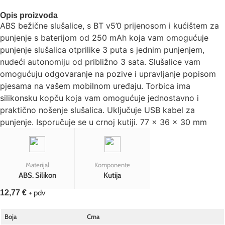
Opis proizvoda
ABS bežične slušalice, s BT v5’0 prijenosom i kućištem za
punjenje s baterijom od 250 mAh koja vam omogućuje
punjenje slušalica otprilike 3 puta s jednim punjenjem,
nudeći autonomiju od približno 3 sata. Slušalice vam
omogućuju odgovaranje na pozive i upravljanje popisom
pjesama na vašem mobilnom uređaju. Torbica ima
silikonsku kopču koja vam omogućuje jednostavno i
praktično nošenje slušalica. Uključuje USB kabel za
punjenje. Isporučuje se u crnoj kutiji. 77 x 36 x 30 mm
Materijal
Komponente
ABS. Silikon
Kutija
12,77
€
+ pdv
Boja
Crna