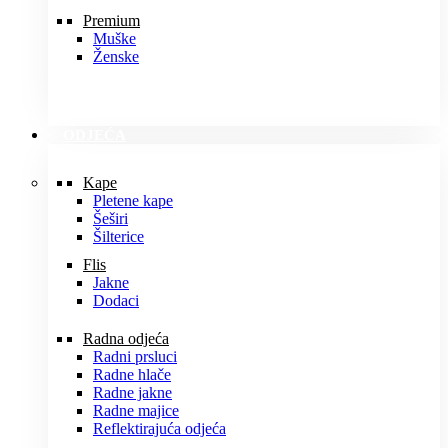
Premium
Muške
Ženske
ODJEĆA
Kape
Pletene kape
Šeširi
Šilterice
Flis
Jakne
Dodaci
Radna odjeća
Radni prsluci
Radne hlače
Radne jakne
Radne majice
Reflektirajuća odjeća