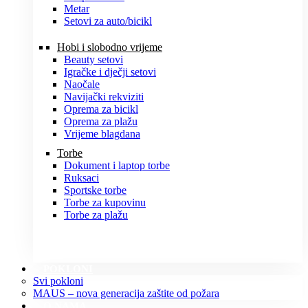
Metar
Setovi za auto/bicikl
Hobi i slobodno vrijeme
Beauty setovi
Igračke i dječji setovi
Naočale
Navijački rekviziti
Oprema za bicikl
Oprema za plažu
Vrijeme blagdana
Torbe
Dokument i laptop torbe
Ruksaci
Sportske torbe
Torbe za kupovinu
Torbe za plažu
POKLONI
Svi pokloni
MAUS – nova generacija zaštite od požara
O NAMA