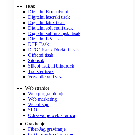
Tisak
Digitalni Eco solvent
Digitalni laserski tisak
Digitalni latex tisak
Digitalni solventni tisak
Digitalni sublimacijski tisak
Digitalni UV tisak
DTF Tisak
DTG Tisak / Direktni tisak
Offsetni tisak
Sitotisak
Slijepi tisak ili blindruck
Transfer tisak
Vez/aplicirani vez
Web stranice
Web programiranje
Web marketing
Web dizajn
SEO
Održavanje web stranica
Graviranje
Fiber/Jag graviranje
CO2 lasersko graviranje