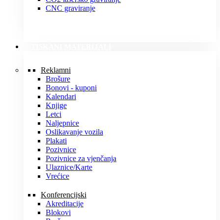
CNC graviranje
TISKANI MATERIJALI
Reklamni
Brošure
Bonovi - kuponi
Kalendari
Knjige
Letci
Naljepnice
Oslikavanje vozila
Plakati
Pozivnice
Pozivnice za vjenčanja
Ulaznice/Karte
Vrećice
Konferencijski
Akreditacije
Blokovi