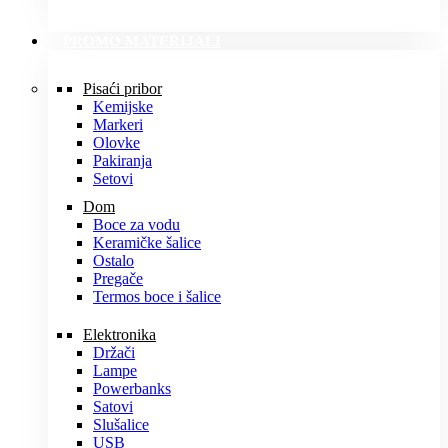
PROMO MATERIJALI
Pisaći pribor
Kemijske
Markeri
Olovke
Pakiranja
Setovi
Dom
Boce za vodu
Keramičke šalice
Ostalo
Pregače
Termos boce i šalice
Elektronika
Držači
Lampe
Powerbanks
Satovi
Slušalice
USB