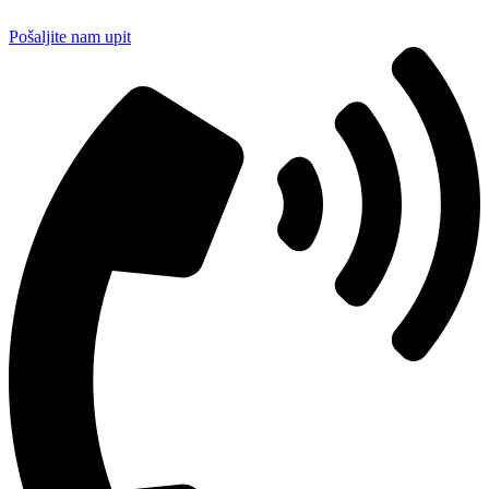
Pošaljite nam upit