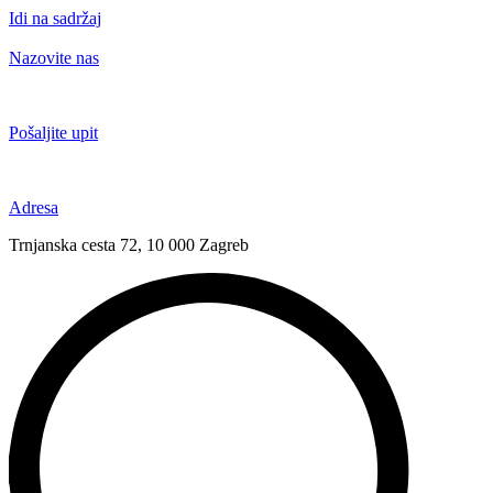
Idi na sadržaj
Nazovite nas
+385 91 6673 789
Pošaljite upit
novival@novival.hr
Adresa
Trnjanska cesta 72, 10 000 Zagreb