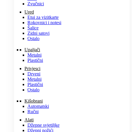
Zvučnici
Ured
Etui za vizitkarte
Rokovnici i notesi
Šalice
Zidni satovi
Ostalo
Upaljači
Metalni
Plastični
Privjesci
Drveni
Metalni
Plastični
Ostalo
Kišobrani
Automatski
Ručni
Alati
Džepne svjetiljke
Džepni nožići