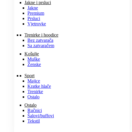
Jakne i prsluci
Jakne
Premium
Prsluci
Vjetrovke
Trenirke i hoodice
Bez zatvarača
Sa zatvaračem
Košulje
Muške
Ženske
Sport
Majice
Kratke hlače
Trenirke
Ostalo
Ostalo
Ručnici
Šalovi/buffovi
Tekstil