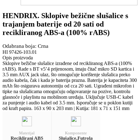
HENDRIX. Sklopive bežične slušalice s
trajanjem baterije od 20 sati od
recikliranog ABS-a (100% rABS)
Odabrana boja: Crna
HI 97426-103.01
Opis proizvoda
Sklopive bežične slušalice izrađene od recikliranog ABS-a (100%
rABS). Rade s BT v5’4 prijenosom, imaju čitač mikro SD kartica i
3.5 mm AUX jack ulaz, što omogućuje korištenje slušalica preko
audio kabela, čak i kada je baterija prazna. Baterija je kapaciteta 300
mAh što osigurava autonomiju od cca 20 sati. Ugrađeni mikrofon i
tipke na slušalicama omogućuju odgovaranje na pozive, kontrolu
glasnoće i playlistu na mobilnom uređaju. Uključuje USB-C kabel
za punjenje i audio kabel od 3.5 mm. Isporučuje se u poklon kutiji
od kraft papira. 163 x 90 x 203 mm | Kutija: 181 x 71 x 151 mm
Materijal
Komponente
Reciklirani ABS
Slušalice,Futrola