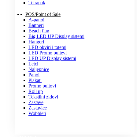
Tetrapak
POS/Point of Sale
A-panoi
Banneri
Beach flag
Big LED UP Display sistemi
Hangeri
LED okviri i totemi
LED Promo pultevi
LED UP Display sistemi
Letci
Naljepnice
Panoi
Plakati
Promo pultovi
Roll up
Tekstilni zidovi
Zastave
Zastavice
Wobbleri