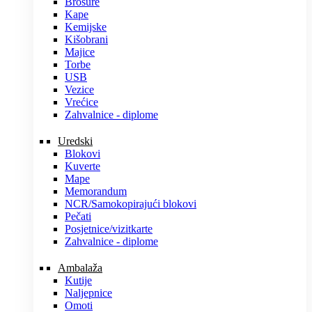
Brošure
Kape
Kemijske
Kišobrani
Majice
Torbe
USB
Vezice
Vrećice
Zahvalnice - diplome
Uredski
Blokovi
Kuverte
Mape
Memorandum
NCR/Samokopirajući blokovi
Pečati
Posjetnice/vizitkarte
Zahvalnice - diplome
Ambalaža
Kutije
Naljepnice
Omoti