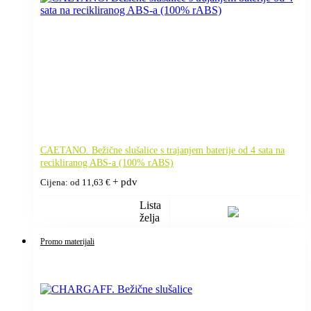
CAETANO. Bežične slušalice s trajanjem baterije od 4 sata na
recikliranog ABS-a (100% rABS)
+ pdv
Cijena: od
11,63
€
Lista
želja
Promo materijali