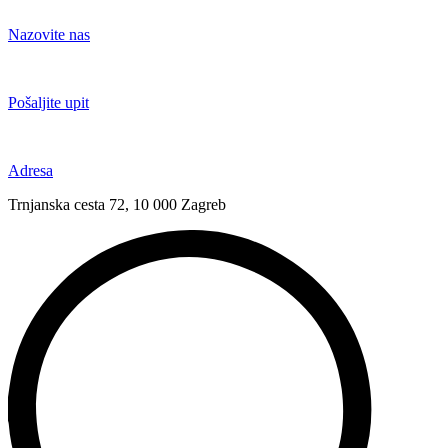
Idi
na
Nazovite nas
sadržaj
+385 91 6673 789
Pošaljite upit
novival@novival.hr
Adresa
Trnjanska cesta 72, 10 000 Zagreb