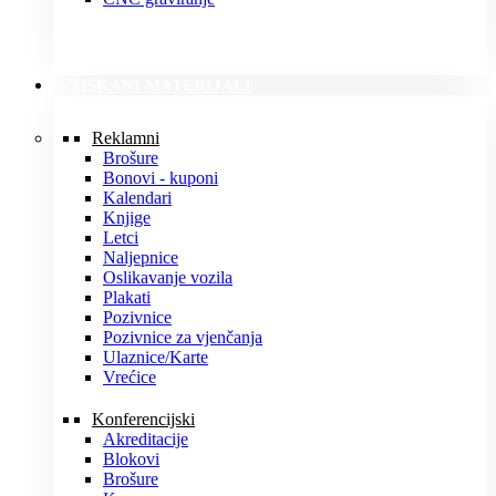
TISKANI MATERIJALI
Reklamni
Brošure
Bonovi - kuponi
Kalendari
Knjige
Letci
Naljepnice
Oslikavanje vozila
Plakati
Pozivnice
Pozivnice za vjenčanja
Ulaznice/Karte
Vrećice
Konferencijski
Akreditacije
Blokovi
Brošure