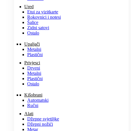
Ured
Etui za vizitkarte
Rokovnici i notesi
Šalice
Zidni satovi
Ostalo
Upaljači
Metalni
Plastični
Privjesci
Drveni
Metalni
Plastični
Ostalo
Kišobrani
Automatski
Ručni
Alati
Džepne svjetiljke
Džepni nožići
Metar