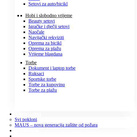
Setovi za auto/bicikl
Hobi i slobodno vrijeme
Beauty setovi
Igračke i dječji setovi
Naočale
Navijački rekviziti
Oprema za bicikl
Oprema za plažu
Vrijeme blagdana
Torbe
Dokument i laptop torbe
Ruksaci
Sportske torbe
Torbe za kupovinu
Torbe za plažu
POKLONI
Svi pokloni
MAUS – nova generacija zaštite od požara
O NAMA
KONTAKT