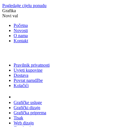
Pogledajte cijelu ponudu
Grafika
Novi val
Početna
Novosti
O nama
Kontakt
Pravilnik privatnosti
Uvjeti kupovine
Dostava
Povrat narudžbe
Kolačići
Usluge
Grafičke usluge
Grafički dizajn
Grafička priprema
Tisak
Web dizajn