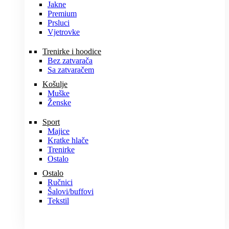
Jakne
Premium
Prsluci
Vjetrovke
Trenirke i hoodice
Bez zatvarača
Sa zatvaračem
Košulje
Muške
Ženske
Sport
Majice
Kratke hlače
Trenirke
Ostalo
Ostalo
Ručnici
Šalovi/buffovi
Tekstil