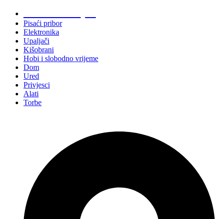
Promo materijali
Pisaći pribor
Elektronika
Upaljači
Kišobrani
Hobi i slobodno vrijeme
Dom
Ured
Privjesci
Alati
Torbe