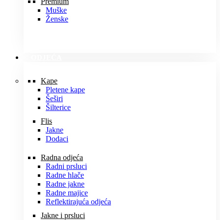
Premium
Muške
Ženske
ODJEĆA
Kape
Pletene kape
Šeširi
Šilterice
Flis
Jakne
Dodaci
Radna odjeća
Radni prsluci
Radne hlače
Radne jakne
Radne majice
Reflektirajuća odjeća
Jakne i prsluci