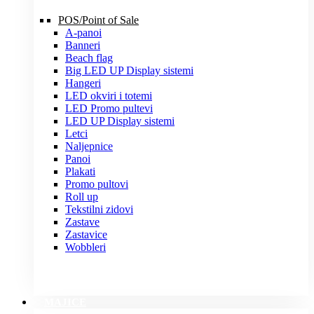
POS/Point of Sale
A-panoi
Banneri
Beach flag
Big LED UP Display sistemi
Hangeri
LED okviri i totemi
LED Promo pultevi
LED UP Display sistemi
Letci
Naljepnice
Panoi
Plakati
Promo pultovi
Roll up
Tekstilni zidovi
Zastave
Zastavice
Wobbleri
MAJICE