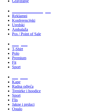
Graviranje
Tiskani materijali
Reklamni
Konferencijski
Uredski
Ambalaža
Pos / Point of Sale
Majice
T-Shirt
Polo
Premium
Fit
Sport
Odjeća
Kape
Radna odjeća
Trenirke i hoodice
Sport
Flis
Jakne i prsluci
Ostalo