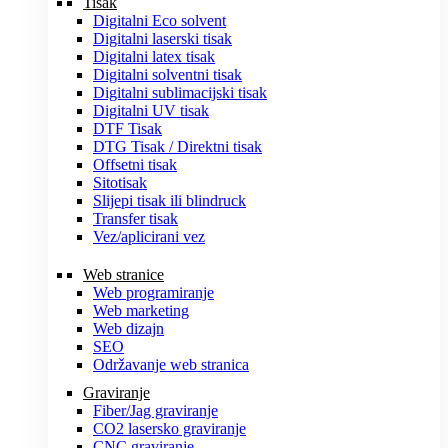
Tisak
Digitalni Eco solvent
Digitalni laserski tisak
Digitalni latex tisak
Digitalni solventni tisak
Digitalni sublimacijski tisak
Digitalni UV tisak
DTF Tisak
DTG Tisak / Direktni tisak
Offsetni tisak
Sitotisak
Slijepi tisak ili blindruck
Transfer tisak
Vez/aplicirani vez
Web stranice
Web programiranje
Web marketing
Web dizajn
SEO
Održavanje web stranica
Graviranje
Fiber/Jag graviranje
CO2 lasersko graviranje
CNC graviranje