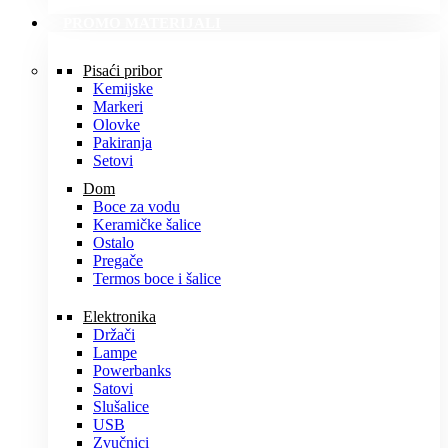
PROMO MATERIJALI
Pisaći pribor
Kemijske
Markeri
Olovke
Pakiranja
Setovi
Dom
Boce za vodu
Keramičke šalice
Ostalo
Pregače
Termos boce i šalice
Elektronika
Držači
Lampe
Powerbanks
Satovi
Slušalice
USB
Zvučnici