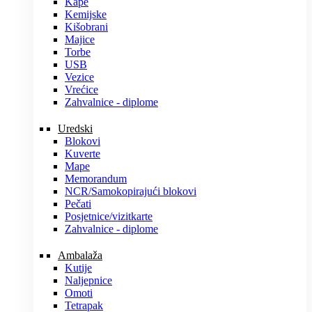
Kape
Kemijske
Kišobrani
Majice
Torbe
USB
Vezice
Vrećice
Zahvalnice - diplome
Uredski
Blokovi
Kuverte
Mape
Memorandum
NCR/Samokopirajući blokovi
Pečati
Posjetnice/vizitkarte
Zahvalnice - diplome
Ambalaža
Kutije
Naljepnice
Omoti
Tetrapak