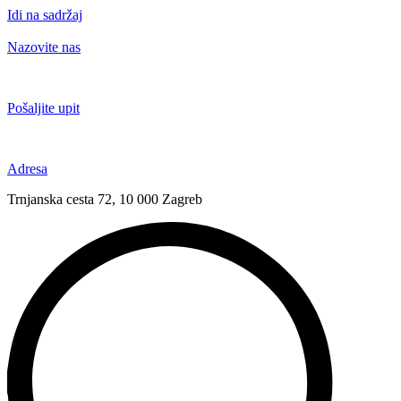
Idi na sadržaj
Nazovite nas
+385 91 6673 789
Pošaljite upit
novival@novival.hr
Adresa
Trnjanska cesta 72, 10 000 Zagreb