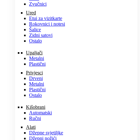
Zvučnici
Ured
Etui za vizitkarte
Rokovnici i notesi
Šalice
Zidni satovi
Ostalo
Upaljači
Metalni
Plastični
Privjesci
Drveni
Metalni
Plastični
Ostalo
Kišobrani
Automatski
Ručni
Alati
Džepne svjetiljke
Džepni nožići