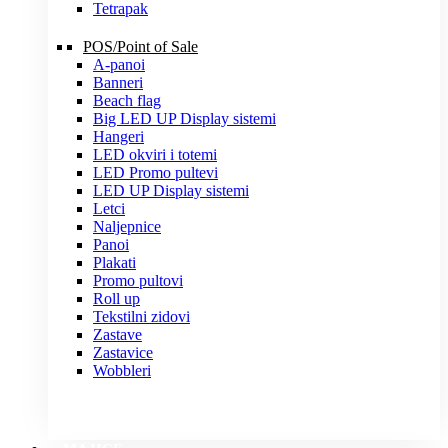
Tetrapak
POS/Point of Sale
A-panoi
Banneri
Beach flag
Big LED UP Display sistemi
Hangeri
LED okviri i totemi
LED Promo pultevi
LED UP Display sistemi
Letci
Naljepnice
Panoi
Plakati
Promo pultovi
Roll up
Tekstilni zidovi
Zastave
Zastavice
Wobbleri