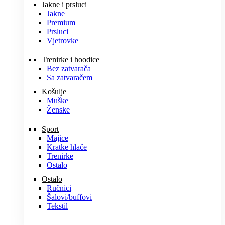
Jakne i prsluci
Jakne
Premium
Prsluci
Vjetrovke
Trenirke i hoodice
Bez zatvarača
Sa zatvaračem
Košulje
Muške
Ženske
Sport
Majice
Kratke hlače
Trenirke
Ostalo
Ostalo
Ručnici
Šalovi/buffovi
Tekstil