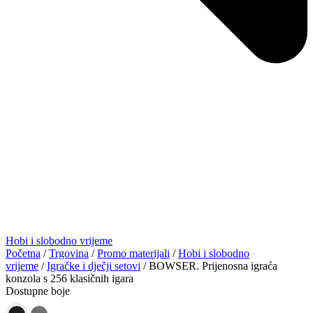
Hobi i slobodno vrijeme
Početna
/
Trgovina
/
Promo materijali
/
Hobi i slobodno
vrijeme
/
Igračke i dječji setovi
/ BOWSER. Prijenosna igraća
konzola s 256 klasičnih igara
Dostupne boje