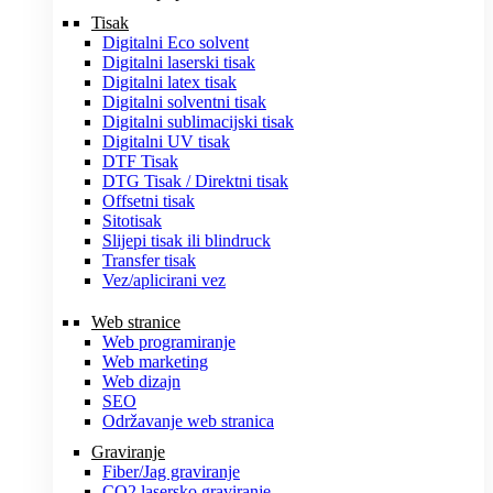
Tisak
Digitalni Eco solvent
Digitalni laserski tisak
Digitalni latex tisak
Digitalni solventni tisak
Digitalni sublimacijski tisak
Digitalni UV tisak
DTF Tisak
DTG Tisak / Direktni tisak
Offsetni tisak
Sitotisak
Slijepi tisak ili blindruck
Transfer tisak
Vez/aplicirani vez
Web stranice
Web programiranje
Web marketing
Web dizajn
SEO
Održavanje web stranica
Graviranje
Fiber/Jag graviranje
CO2 lasersko graviranje