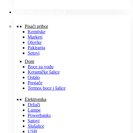
PROMO MATERIJALI
Pisaći pribor
Kemijske
Markeri
Olovke
Pakiranja
Setovi
Dom
Boce za vodu
Keramičke šalice
Ostalo
Pregače
Termos boce i šalice
Elektronika
Držači
Lampe
Powerbanks
Satovi
Slušalice
USB