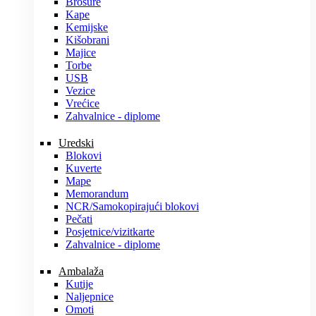
Brošure
Kape
Kemijske
Kišobrani
Majice
Torbe
USB
Vezice
Vrećice
Zahvalnice - diplome
Uredski
Blokovi
Kuverte
Mape
Memorandum
NCR/Samokopirajući blokovi
Pečati
Posjetnice/vizitkarte
Zahvalnice - diplome
Ambalaža
Kutije
Naljepnice
Omoti