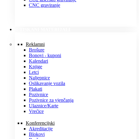
CNC graviranje
TISKANI MATERIJALI
Reklamni
Brošure
Bonovi - kuponi
Kalendari
Knjige
Letci
Naljepnice
Oslikavanje vozila
Plakati
Pozivnice
Pozivnice za vjenčanja
Ulaznice/Karte
Vrećice
Konferencijski
Akreditacije
Blokovi