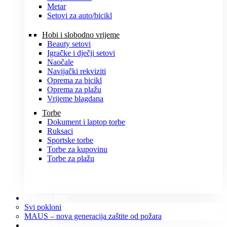
Metar
Setovi za auto/bicikl
Hobi i slobodno vrijeme
Beauty setovi
Igračke i dječji setovi
Naočale
Navijački rekviziti
Oprema za bicikl
Oprema za plažu
Vrijeme blagdana
Torbe
Dokument i laptop torbe
Ruksaci
Sportske torbe
Torbe za kupovinu
Torbe za plažu
POKLONI
Svi pokloni
MAUS – nova generacija zaštite od požara
O NAMA