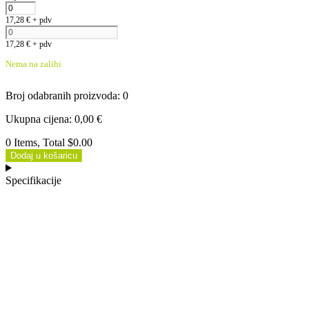
17,28
€
+ pdv
17,28
€
+ pdv
Nema na zalihi
Broj odabranih proizvoda
:
0
Ukupna cijena
:
0,00
€
0 Items, Total $0.00
Dodaj u košaricu
Specifikacije