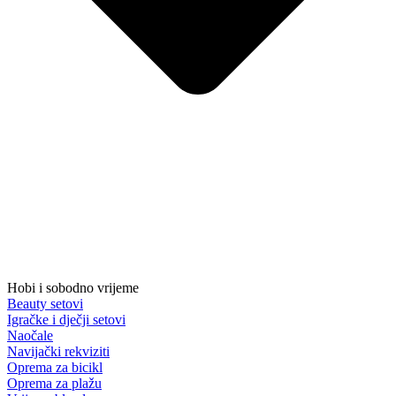
Hobi i sobodno vrijeme
Beauty setovi
Igračke i dječji setovi
Naočale
Navijački rekviziti
Oprema za bicikl
Oprema za plažu