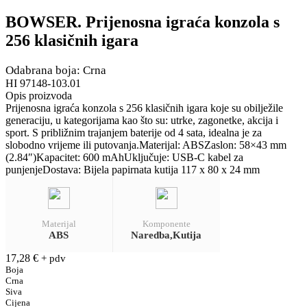
BOWSER. Prijenosna igraća konzola s
256 klasičnih igara
Odabrana boja: Crna
HI 97148-103.01
Opis proizvoda
Prijenosna igraća konzola s 256 klasičnih igara koje su obilježile
generaciju, u kategorijama kao što su: utrke, zagonetke, akcija i
sport. S približnim trajanjem baterije od 4 sata, idealna je za
slobodno vrijeme ili putovanja.Materijal: ABSZaslon: 58×43 mm
(2.84″)Kapacitet: 600 mAhUključuje: USB-C kabel za
punjenjeDostava: Bijela papirnata kutija 117 x 80 x 24 mm
Materijal
Komponente
ABS
Naredba,Kutija
17,28
€
+ pdv
Boja
Crna
Siva
Cijena