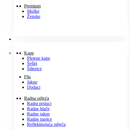
Premium
Muške
Ženske
ODJEĆA
Kape
Pletene kape
Šeširi
Šilterice
Flis
Jakne
Dodaci
Radna odjeća
Radni prsluci
Radne hlače
Radne jakne
Radne majice
Reflektirajuća odjeća