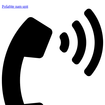
Pošaljite nam upit