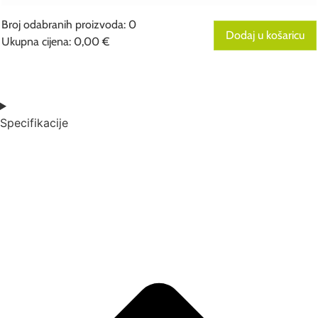
Broj odabranih proizvoda
:
0
Dodaj u košaricu
Ukupna cijena
:
0,00 €
0
Broj
odabranih
proizvoda.
Your
total
Specifikacije
is
0,00 €