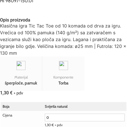
HI 98097-150.01
Opis proizvoda
Klasična igra Tic Tac Toe od 10 komada od drva za igru.
Vrećica od 100% pamuka (140 g/m²) sa zatvaračem s
vezicama služi kao ploča za igru. Lagana i praktičana za
igranje bilo gdje. Veličina komada: ø25 mm | Futrola: 120 x
130 mm
Materijal
Komponente
šperploče, pamuk
Torba
1,30
€
+ pdv
Boja
Svijetla natural
Cijena
1,30
€
+ pdv