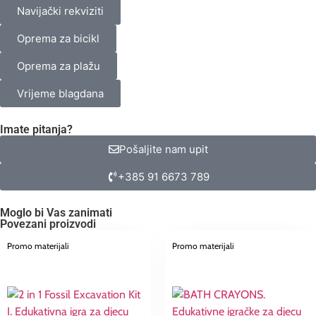
Navijački rekviziti
Oprema za bicikl
Oprema za plažu
Vrijeme blagdana
Imate pitanja?
Pošaljite nam upit
+385 91 6673 789
Moglo bi Vas zanimati
Povezani proizvodi
Promo materijali
Promo materijali