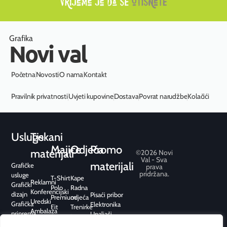
Grafika
Novi val
Početna
Novosti
O nama
Kontakt
Pravilnik privatnosti
Uvjeti kupovine
Dostava
Povrat narudžbe
Kolačići
Usluge
Tiskani
Majice
Odjeća
Promo
materijali
©2026 Novi
Val - Sva
materijali
Grafičke
prava
pridržana.
usluge
T-Shirt
Kape
Reklamni
Grafički
Polo
Radna
Konferencijski
dizajn
Pisaći pribor
Premium
odjeća
Uredski
Grafička
Elektronika
Fit
Trenirke
Ambalaža
priprema
Upaljači
Sport
i
Pos /
Tisak
Kišobrani
hoodice