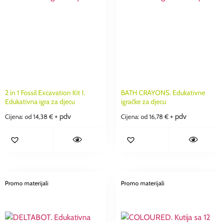
2 in 1 Fossil Excavation Kit I.
BATH CRAYONS. Edukativne
Edukativna igra za djecu
igračke za djecu
+ pdv
+ pdv
Cijena: od
14,38
€
Cijena: od
16,78
€
Promo materijali
Promo materijali