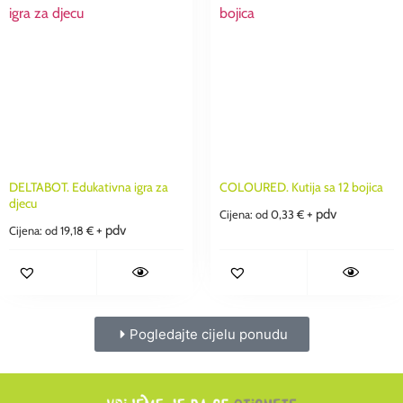
DELTABOT. Edukativna igra za
COLOURED. Kutija sa 12 bojica
djecu
+ pdv
Cijena: od
0,33
€
+ pdv
Cijena: od
19,18
€
Pogledajte cijelu ponudu